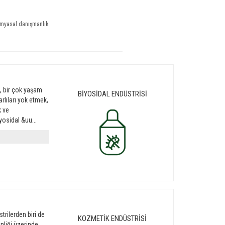
imyasal danışmanlık
, bir çok yaşam
BİYOSİDAL ENDÜSTRİSİ
rlıları yok etmek,
k ve
yosidal &uu...
trilerden biri de
KOZMETİK ENDÜSTRİSİ
inliği üzerinde