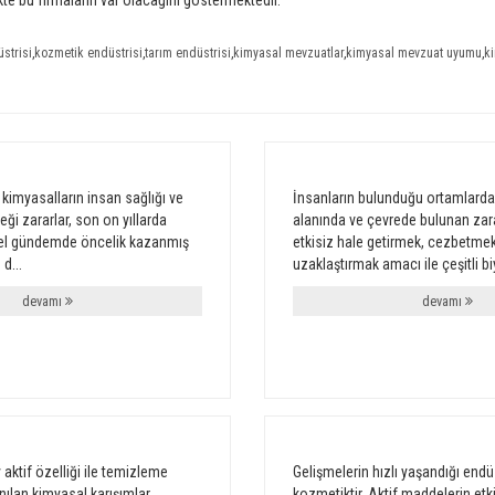
ekte bu firmaların var olacağını göstermektedir.
strisi
,
kozmetik endüstrisi
,
tarım endüstrisi
,
kimyasal mevzuatlar
,
kimyasal mevzuat uyumu
,
k
kimyasalların insan sağlığı ve
İnsanların bulunduğu ortamlarda
ği zararlar, son on yıllarda
alanında ve çevrede bulunan zara
esel gündemde öncelik kazanmış
etkisiz hale getirmek, cezbetme
d...
uzaklaştırmak amacı ile çeşitli bi
devamı
devamı
 aktif özelliği ile temizleme
Gelişmelerin hızlı yaşandığı endüs
anılan kimyasal karışımlar
kozmetiktir. Aktif maddelerin etk