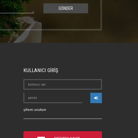
GÖNDER
KULLANICI GİRİŞ
şifremi unuttum