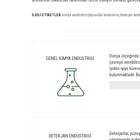
ürünlerinin tüketiciler tarafından tercih ediliyor olması, gelec
İLGİLİ ETİKETLER
;
kimya endüstrisi
,
biyosidal endüstrisi
,
deterjan endü
Dünya ölçeğinde, 
GENEL KİMYA ENDÜSTRİSİ
çevreye verebilece
iyiden iyiye kür
bulunmaktadır. Bu 
Deterjanlar, yüzey
DETERJAN ENDÜSTRİSİ
işlemlerinde kull