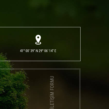
41° 00' 39" N 29° 06' 14" E
İLETİŞİM FORMU