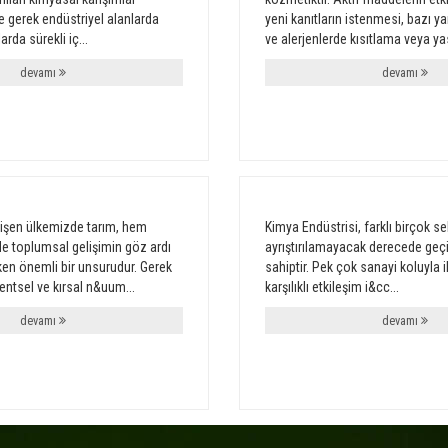
le gerek endüstriyel alanlarda
yeni kanıtların istenmesi, bazı 
arda sürekli iç...
ve alerjenlerde kısıtlama veya ya
devamı
devamı
lişen ülkemizde tarım, hem
Kimya Endüstrisi, farklı birçok 
e toplumsal gelişimin göz ardı
ayrıştırılamayacak derecede geçi
en önemli bir unsurudur. Gerek
sahiptir. Pek çok sanayi koluyla il
kentsel ve kırsal n&uum...
karşılıklı etkileşim i&cc...
devamı
devamı