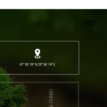
41° 00' 39" N 29° 06' 14" E
İLETİŞİM FORMU