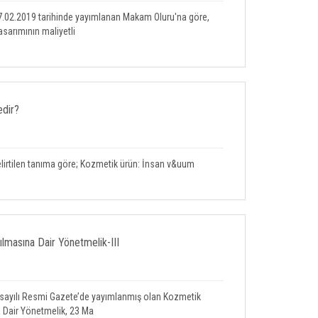
 07.02.2019 tarihinde yayımlanan Makam Oluru'na göre,
asarımının maliyetli
dir?
elirtilen tanıma göre; Kozmetik ürün: İnsan v&uum
lmasına Dair Yönetmelik-III
4 sayılı Resmi Gazete’de yayımlanmış olan Kozmetik
 Dair Yönetmelik, 23 Ma