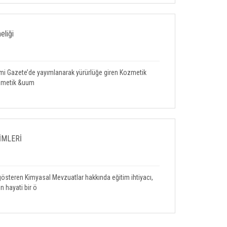
liği
smi Gazete’de yayımlanarak yürürlüğe giren Kozmetik
ozmetik &uum
İMLERİ
 gösteren Kimyasal Mevzuatlar hakkında eğitim ihtiyacı,
in hayati bir ö