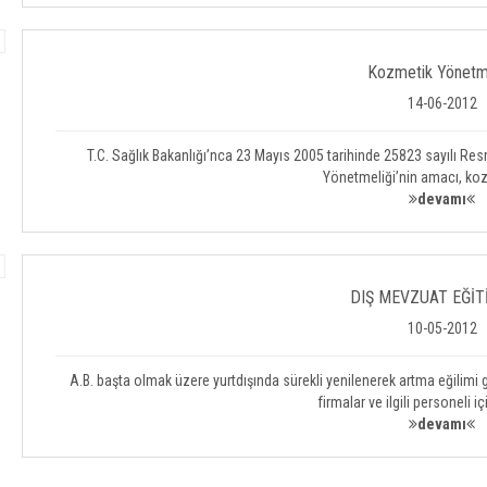
Kozmetik Yönetme
14-06-2012
T.C. Sağlık Bakanlığı’nca 23 Mayıs 2005 tarihinde 25823 sayılı Re
Yönetmeliği’nin amacı, k
devamı
DIŞ MEVZUAT EĞİT
10-05-2012
A.B. başta olmak üzere yurtdışında sürekli yenilenerek artma eğilimi
firmalar ve ilgili personeli iç
devamı