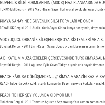
GÜVENLİK BİLGİ FORMLARININ (MSDS) HAZIRLANMASINDA GÜVE
TURKCHEM Dergisi - 2012 Mart - Nisan Sayısı İlgili ulusal ve uluslararası otoritele
KİMYA SANAYİNDE GÜVENLİK BİLGİ FORMLARI VE ÖNEMİ
BOYATÜRK Dergisi, 2011 Aralık - Ocak Sayısı Global kimya sanayinde, kimyasalları
VOC (UÇUCU ORGANİK BİLEŞENLER)BOYA SİSTEMLERİ VE A.B.
Boyatürk Dergisi - 2011 Ekim-Kasım Sayısı Uçucu organik bileşenler terimi temeld
A.B. KATILIM MÜZAKERELERİ ÇERÇEVESİNDE TÜRK KİMYASAL
Boyatürk Dergisi - 2011 Ağustos-Eylül SayısıTürkiye dışında çok sayıda firmanın ü
REACH KÂBUSA DÖNÜŞMEDEN... // KİMYA MAGAZİN KASIM SAY
REACH hakkında çok yazıldı, çizildi, konuşuldu. Bazen gereksiz korkular yaratıldı,
REACH’TE HER ŞEY YOLUNDA GİDİYOR MU?
Turkchem Dergisi - 2011 Temmuz-Ağustos SayısıAvrupa’nın zaman zaman en ka