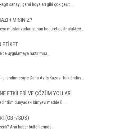
ıt sanayi, gemi boyaları gibi çok çeşit...
AZIR MISINIZ?
ya müstahzarları sunan her üretici, ithalat&cc...
 ETİKET
e’de uygulamaya hazır mısı...
ilgilendirmesiyle Daha Az İş Kazası Türk Endüs...
NE ETKİLERİ VE ÇÖZÜM YOLLARI
edir tüm dünyadaki kimyevi madde ü...
Rİ (GBF/SDS)
enli? Ana haber bültenlerinde...