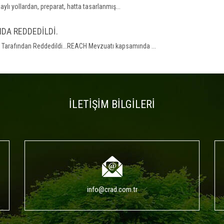
lı yollardan, preparat, hatta tasarlanmış...
NDA REDDEDİLDİ.
li Tarafından Reddedildi...REACH Mevzuatı kapsamında ...
İLETİŞİM BİLGİLERİ
info@crad.com.tr