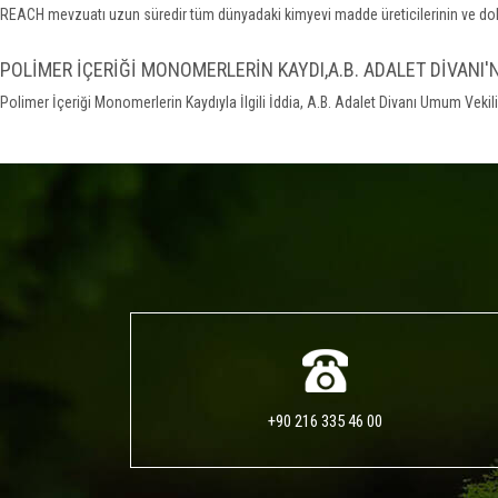
REACH mevzuatı uzun süredir tüm dünyadaki kimyevi madde üreticilerinin ve dolay
POLİMER İÇERİĞİ MONOMERLERİN KAYDI,A.B. ADALET DİVANI'
Polimer İçeriği Monomerlerin Kaydıyla İlgili İddia, A.B. Adalet Divanı Umum Veki
+90 216 335 46 00