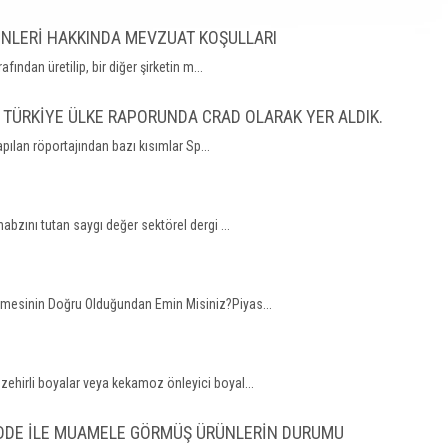
ÜNLERİ HAKKINDA MEVZUAT KOŞULLARI
ından üretilip, bir diğer şirketin m...
 TÜRKİYE ÜLKE RAPORUNDA CRAD OLARAK YER ALDIK.
ılan röportajından bazı kısımlar Sp...
bzını tutan saygı değer sektörel dergi ...
tlemesinin Doğru Olduğundan Emin Misiniz?Piyas...
 zehirli boyalar veya kekamoz önleyici boyal...
ADDE İLE MUAMELE GÖRMÜŞ ÜRÜNLERİN DURUMU