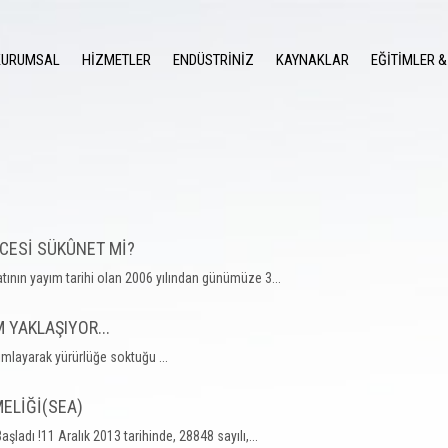
KURUMSAL
HİZMETLER
ENDÜSTRİNİZ
KAYNAKLAR
EĞİTİMLER &
CESİ SÜKÛNET Mİ?
ının yayım tarihi olan 2006 yılından günümüze 3...
 YAKLAŞIYOR...
ımlayarak yürürlüğe soktuğu ...
ELİĞİ(SEA)
adı !11 Aralık 2013 tarihinde, 28848 sayılı,...