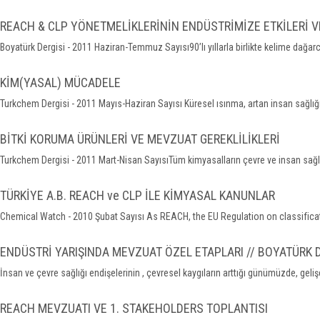
REACH & CLP YÖNETMELİKLERİNİN ENDÜSTRİMİZE ETKİLERİ 
Boyatürk Dergisi - 2011 Haziran-Temmuz Sayısı90’lı yıllarla birlikte kelime dağa
KİM(YASAL) MÜCADELE
Turkchem Dergisi - 2011 Mayıs-Haziran Sayısı Küresel ısınma, artan insan sağlığı 
BİTKİ KORUMA ÜRÜNLERİ VE MEVZUAT GEREKLİLİKLERİ
Turkchem Dergisi - 2011 Mart-Nisan SayısıTüm kimyasalların çevre ve insan sağlığ
TÜRKİYE A.B. REACH ve CLP İLE KİMYASAL KANUNLAR
Chemical Watch - 2010 Şubat Sayısı As REACH, the EU Regulation on classificati
ENDÜSTRİ YARIŞINDA MEVZUAT ÖZEL ETAPLARI // BOYATÜRK 
İnsan ve çevre sağlığı endişelerinin , çevresel kaygıların arttığı günümüzde, gelişe
REACH MEVZUATI VE 1. STAKEHOLDERS TOPLANTISI