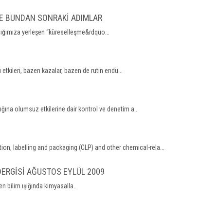
VE BUNDAN SONRAKİ ADIMLAR
rcığımıza yerleşen “küreselleşme&rdquo...
etkileri, bazen kazalar, bazen de rutin endü...
ına olumsuz etkilerine dair kontrol ve denetim a...
on, labelling and packaging (CLP) and other chemical-rela...
DERGİSİ AĞUSTOS EYLÜL 2009
n bilim ışığında kimyasalla...