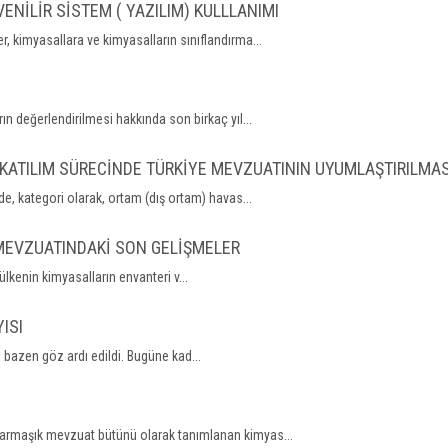
NİLİR SİSTEM ( YAZILIM) KULLLANIMI
r, kimyasallara ve kimyasalların sınıflandırma...
n değerlendirilmesi hakkında son birkaç yıl...
 KATILIM SÜRECİNDE TÜRKİYE MEVZUATININ UYUMLAŞTIRILMAS
e, kategori olarak, ortam (dış ortam) havas...
 MEVZUATINDAKİ SON GELİŞMELER
lkenin kimyasalların envanteri v...
ISI
 bazen göz ardı edildi. Bugüne kad...
rmaşık mevzuat bütünü olarak tanımlanan kimyas...