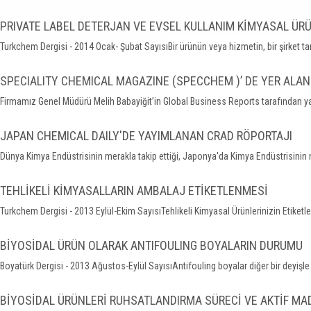
PRIVATE LABEL DETERJAN VE EVSEL KULLANIM KİMYASAL ÜR
Turkchem Dergisi - 2014 Ocak- Şubat SayısıBir ürünün veya hizmetin, bir şirket taraf
SPECIALITY CHEMICAL MAGAZINE (SPECCHEM )’ DE YER ALAN
Firmamız Genel Müdürü Melih Babayiğit’in Global Business Reports tarafından yap
JAPAN CHEMICAL DAILY'DE YAYIMLANAN CRAD RÖPORTAJI
Dünya Kimya Endüstrisinin merakla takip ettiği, Japonya'da Kimya Endüstrisinin na
TEHLİKELİ KİMYASALLARIN AMBALAJ ETİKETLENMESİ
Turkchem Dergisi - 2013 Eylül-Ekim SayısıTehlikeli Kimyasal Ürünlerinizin Etike
BİYOSİDAL ÜRÜN OLARAK ANTIFOULING BOYALARIN DURUMU
Boyatürk Dergisi - 2013 Ağustos-Eylül SayısıAntifouling boyalar diğer bir deyişle
BİYOSİDAL ÜRÜNLERİ RUHSATLANDIRMA SÜRECİ VE AKTİF M