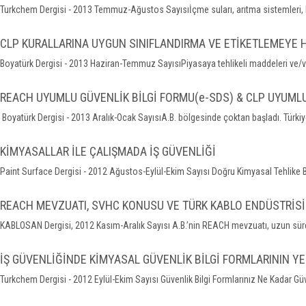
Turkchem Dergisi - 2013 Temmuz-Ağustos Sayısıİçme suları, arıtma sistemleri, kağ
CLP KURALLARINA UYGUN SINIFLANDIRMA VE ETİKETLEMEYE H
Boyatürk Dergisi - 2013 Haziran-Temmuz SayısıPiyasaya tehlikeli maddeleri ve/ve
REACH UYUMLU GÜVENLİK BİLGİ FORMU(e-SDS) & CLP UYUMLU
Boyatürk Dergisi - 2013 Aralık-Ocak SayısıA.B. bölgesinde çoktan başladı. Türkiy
KİMYASALLAR İLE ÇALIŞMADA İŞ GÜVENLİĞİ
Paint Surface Dergisi - 2012 Ağustos-Eylül-Ekim Sayısı Doğru Kimyasal Tehlike B
REACH MEVZUATI, SVHC KONUSU VE TÜRK KABLO ENDÜSTRİSİ
KABLOSAN Dergisi, 2012 Kasım-Aralık Sayısı A.B.’nin REACH mevzuatı, uzun sür
İŞ GÜVENLİĞİNDE KİMYASAL GÜVENLİK BİLGİ FORMLARININ YE
Turkchem Dergisi - 2012 Eylül-Ekim Sayısı Güvenlik Bilgi Formlarınız Ne Kadar Güv