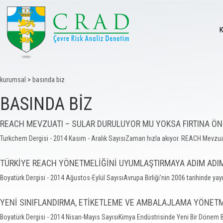
kurumsal
>
basında biz
BASINDA BİZ
REACH MEVZUATI – SULAR DURULUYOR MU YOKSA FIRTINA ÖN
Turkchem Dergisi - 2014 Kasım - Aralık SayısıZaman hızla akıyor. REACH Mevzuat
TÜRKİYE REACH YÖNETMELİĞİNİ UYUMLAŞTIRMAYA ADIM ADIM
Boyatürk Dergisi - 2014 Ağustos-Eylül SayısıAvrupa Birliği’nin 2006 tarihinde yay
YENİ SINIFLANDIRMA, ETİKETLEME VE AMBALAJLAMA YÖNETM
Boyatürk Dergisi - 2014 Nisan-Mayıs SayısıKimya Endüstrisinde Yeni Bir Dönem Başl