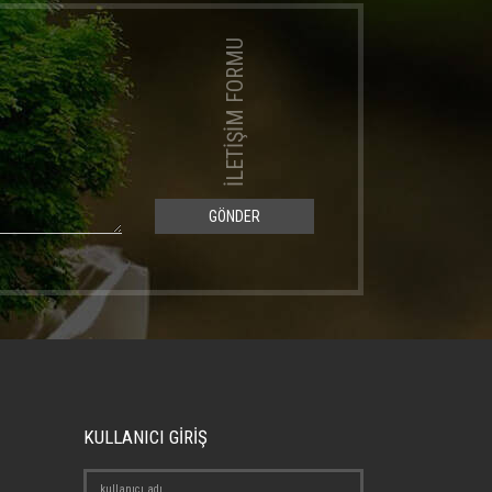
İLETİŞİM FORMU
GÖNDER
KULLANICI GİRİŞ