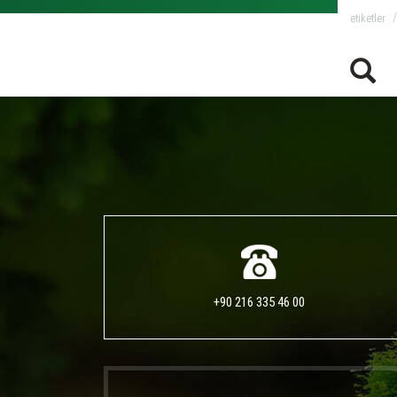
eti̇ketler
+90 216 335 46 00