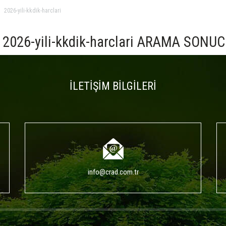
2026-yili-kkdik-harclari
2026-yili-kkdik-harclari ARAMA SONU
İLETİŞİM BİLGİLERİ
info@crad.com.tr