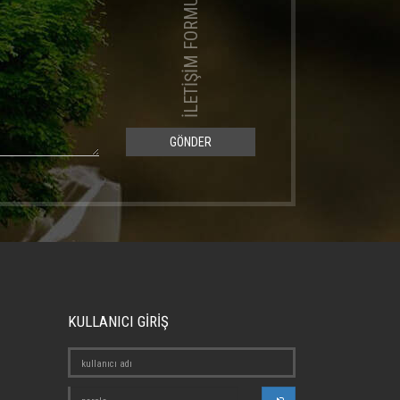
İLETİŞİM FORMU
GÖNDER
KULLANICI GİRİŞ