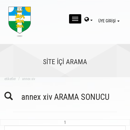
MENU
ÜYE GİRİŞİ
SİTE İÇİ ARAMA
eti̇ketler
annex xiv
annex xiv ARAMA SONUCU
1