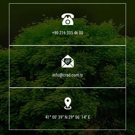
+90 216 335 46 00
info@crad.com.tr
41° 00' 39" N 29° 06' 14" E