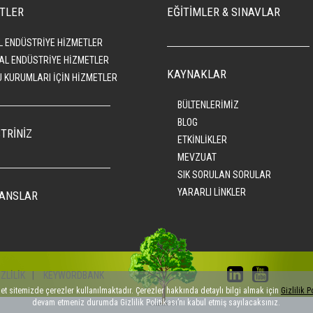
TLER
EĞİTİMLER & SINAVLAR
L ENDÜSTRİYE HİZMETLER
AL ENDÜSTRİYE HİZMETLER
KAYNAKLAR
 KURUMLARI İÇİN HİZMETLER
BÜLTENLERİMİZ
BLOG
TRİNİZ
ETKİNLİKLER
MEVZUAT
SIK SORULAN SORULAR
YARARLI LİNKLER
ANSLAR
İZLİLİK
|
KEYWORDBANK
net sitemizde çerezler kullanılmaktadır. Çerezler hakkında detaylı bilgi almak için
Gizlilik P
devam etmeniz durumda Gizlilik Politikası’nı kabul etmiş sayılacaksınız.