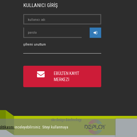
KULLANICI GİRİŞ
şifremi unuttum
EBÜLTEN KAYIT
MERKEZİ
site design & technology
olitikasını
inceleyebilirsiniz. Siteyi kullanmaya