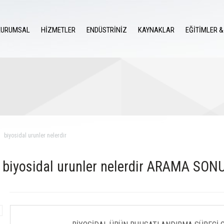
KURUMSAL
HİZMETLER
ENDÜSTRİNİZ
KAYNAKLAR
EĞİTİMLER &
biyosidal urunler nelerdir
biyosidal urunler nelerdir ARAMA SON