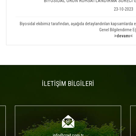
BİYOSİDAL ÜRÜN RUHSATLANDIRMA SÜRECİ G
23-10-2023
Biyosidal ekibimiz tarafından, aşağıda detaylandırılan kapsamlarda 
Genel Bilgilendirme Eğ
devamı
İLETİŞİM BİLGİLERİ
info@crad.com.tr