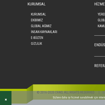
KURUMSAL
HİZME
KURUMSAL
YERE
EKİBİMİZ
GLOB
GLOBAL AĞIMIZ
KAMU
İNSAN KAYNAKLARI
E-BÜLTEN
GİZLİLİK
ENDÜS
REFER
© 2016-2020 CRAD, ALL RIGHTS RESERVED
|
G
Sizlere daha iyi hizmet sunabilmek için inter