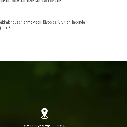
ENEL BİLGİLENDİRME EĞİTİMLERİ
eğitimler düzenlenmektedir: Biyosidal Ürünler Hakkında
itimi:&
41° 00' 39" N 29° 06' 14" E