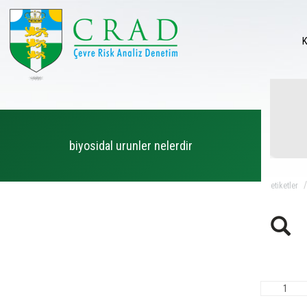
biyosidal urunler nelerdir
eti̇ketler
1