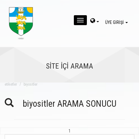
MENU
ÜYE GİRİŞİ
SİTE İÇİ ARAMA
eti̇ketler
biyositler
biyositler ARAMA SONUCU
1