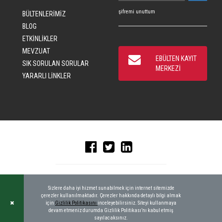
şifremi unuttum
BÜLTENLERİMİZ
BLOG
ETKİNLİKLER
MEVZUAT
EBÜLTEN KAYIT
SIK SORULAN SORULAR
MERKEZİ
YARARLI LİNKLER
© 2016 CRAD, ALL RIGHTS RESERVED
|
KEYWORDBANK
Sizlere daha iyi hizmet sunabilmek için internet sitemizde
çerezler kullanılmaktadır. Çerezler hakkında detaylı bilgi almak
için
Gizlilik Politikasını
inceleyebilirsiniz. Siteyi kullanmaya
devam etmeniz durumda Gizlilik Politikası’nı kabul etmiş
sayılacaksınız.