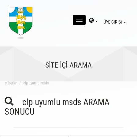
MENU
ÜYE GİRİŞİ
SİTE İÇİ ARAMA
eti̇ketler
clp uyumlu msds
clp uyumlu msds ARAMA
SONUCU