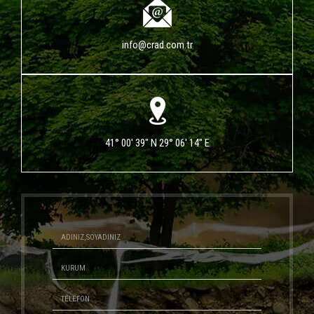
info@crad.com.tr
41° 00' 39" N 29° 06' 14" E