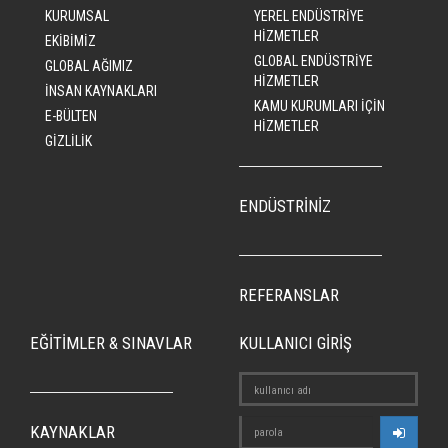
KURUMSAL
YEREL ENDÜSTRİYE
HİZMETLER
EKİBİMİZ
GLOBAL ENDÜSTRİYE
GLOBAL AĞIMIZ
HİZMETLER
İNSAN KAYNAKLARI
KAMU KURUMLARI İÇİN
E-BÜLTEN
HİZMETLER
GİZLİLİK
ENDÜSTRİNİZ
REFERANSLAR
EĞİTİMLER & SINAVLAR
KULLANICI GİRİŞ
KAYNAKLAR