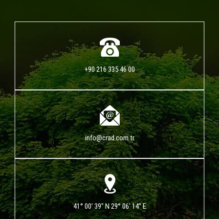
+90 216 335 46 00
info@crad.com.tr
41° 00' 39" N 29° 06' 14" E