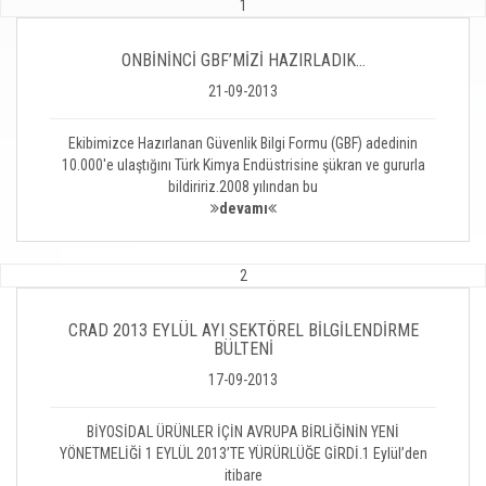
1
ONBİNİNCİ GBF’MİZİ HAZIRLADIK...
21-09-2013
Ekibimizce Hazırlanan Güvenlik Bilgi Formu (GBF) adedinin
10.000'e ulaştığını Türk Kimya Endüstrisine şükran ve gururla
bildiririz.2008 yılından bu
devamı
2
CRAD 2013 EYLÜL AYI SEKTÖREL BİLGİLENDİRME
BÜLTENİ
17-09-2013
BİYOSİDAL ÜRÜNLER İÇİN AVRUPA BİRLİĞİNİN YENİ
YÖNETMELİĞİ 1 EYLÜL 2013’TE YÜRÜRLÜĞE GİRDİ.1 Eylül’den
itibare