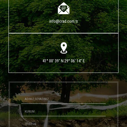
info@crad.com.tr
41° 00' 39" N 29° 06' 14" E