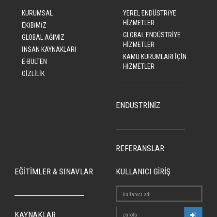
KURUMSAL
YEREL ENDÜSTRİYE
HİZMETLER
EKİBİMİZ
GLOBAL ENDÜSTRİYE
GLOBAL AĞIMIZ
HİZMETLER
İNSAN KAYNAKLARI
KAMU KURUMLARI İÇİN
E-BÜLTEN
HİZMETLER
GİZLİLİK
ENDÜSTRİNİZ
REFERANSLAR
EĞİTİMLER & SINAVLAR
KULLANICI GİRİŞ
KAYNAKLAR