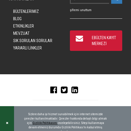
şifremi unuttum
BÜLTENLERİMİZ
BLOG
ETKİNLİKLER
MEVZUAT
EBÜLTEN KAYIT
SIK SORULAN SORULAR
MERKEZİ
YARARLI LİNKLER
© 2016 CRAD, ALL RIGHTS RESERVED
|
KEYWORDBANK
Sizlere daha iyi hizmet sunabilmek için internet sitemizde
çerezler kullanılmaktadır. Çerezler hakkında detaylı bilgi almak
için
Gizlilik Politikasını
inceleyebilirsiniz. Siteyi kullanmaya
devam etmeniz durumda Gizlilik Politikası’nı kabul etmiş