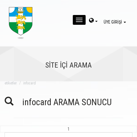
MENU
ÜYE GİRİŞİ
SİTE İÇİ ARAMA
eti̇ketler
infocard
infocard ARAMA SONUCU
1