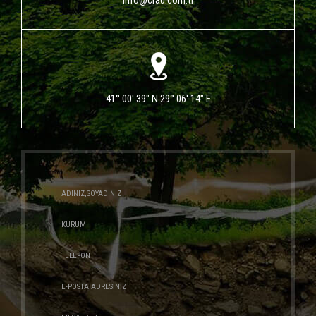
info@crad.com.tr
41° 00' 39" N 29° 06' 14" E