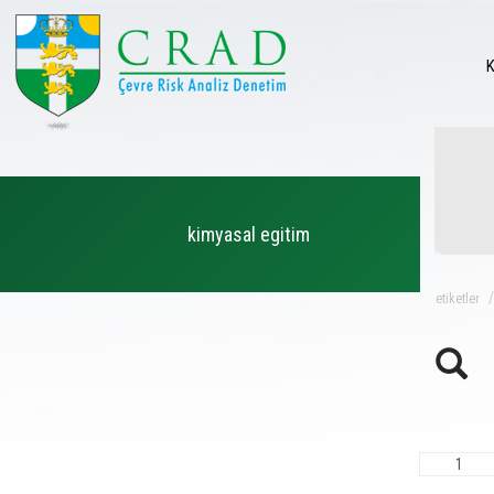
kimyasal egitim
eti̇ketler
1