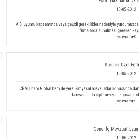
Form Hazırlama Danı
10-05-2012
A.B. uyumu kapsamında veya çeşitli gereklilikler nedeniyle yurdumuzda
firmalarca sunulması gereken kayıt
devamı
Kuruma Özel Eğit
10-05-2012
CRAD, hem Global hem de yerel kimyasal mevzuatlar konusunda danışman
kimyasallarla ilgili mevzuat kapsamında
devamı
Genel İç Mevzuat Uyum 
10-05-2012