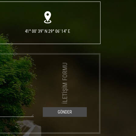
41° 00' 39" N 29° 06' 14" E
İLETİŞİM FORMU
GÖNDER