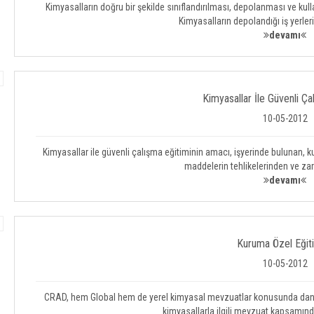
Kimyasalların doğru bir şekilde sınıflandırılması, depolanması ve ku
Kimyasalların depolandığı iş yerler
devamı
Kimyasallar İle Güvenli Ça
10-05-2012
Kimyasallar ile güvenli çalışma eğitiminin amacı, işyerinde bulunan, k
maddelerin tehlikelerinden ve zara
devamı
Kuruma Özel Eğit
10-05-2012
CRAD, hem Global hem de yerel kimyasal mevzuatlar konusunda danışman
kimyasallarla ilgili mevzuat kapsamında