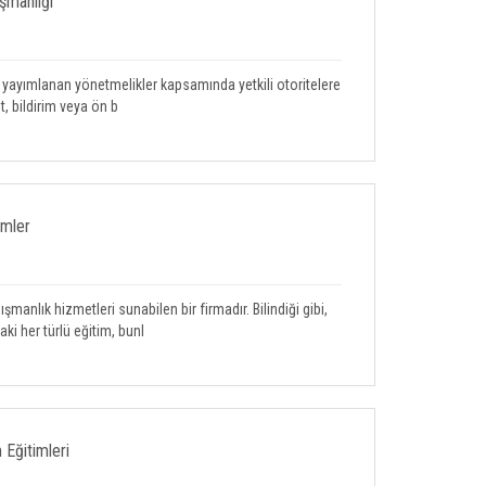
şmanlığı
 yayımlanan yönetmelikler kapsamında yetkili otoritelere
, bildirim veya ön b
imler
lık hizmetleri sunabilen bir firmadır. Bilindiği gibi,
ki her türlü eğitim, bunl
Eğitimleri