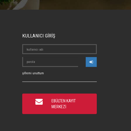
KULLANICI GİRİŞ
şifremi unuttum
EBÜLTEN KAYIT
MERKEZİ