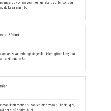
llanılması çok önem verilmesi gereken, zor bir konudur.
indeki kazalarının bü
lışma Eğitimi
ullanılan veya herhangi bir şekilde işlem gören kimyasal
rlı etkilerinden &c
imler
lık hizmetleri sunabilen bir firmadır. Bilindiği gibi,
ki her türlü eğitim, bunl