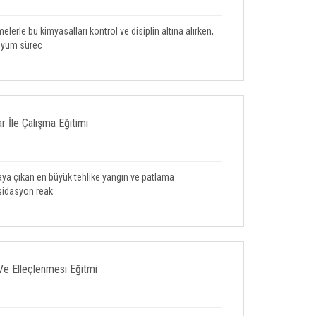
elerle bu kimyasalları kontrol ve disiplin altına alırken,
uyum sürec
r İle Çalışma Eğitimi
taya çıkan en büyük tehlike yangın ve patlama
ksidasyon reak
Ve Elleçlenmesi Eğitmi