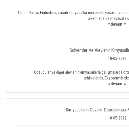
Global Kimya Endüstrisi, zararlı kimyasallar için çeşitli yasal düzenlem
ülkemizde de mevzuata 
devamı
Solventler Ve Alevlenir Kimyasalla
10-05-2012
Çözücüler ve diğer alevlenir kimyasallarla çalışmalarda or
tehlikeleridir. Ekzotermik o
devamı
Kimyasalların Güvenli Depolanması 
10-05-2012