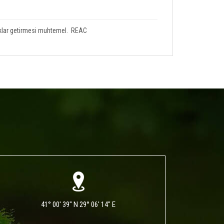
uklar getirmesi muhtemel. REAC
41° 00' 39" N 29° 06' 14" E