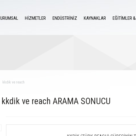
KURUMSAL
HİZMETLER
ENDÜSTRİNİZ
KAYNAKLAR
EĞİTİMLER &
kkdik ve reach
kkdik ve reach ARAMA SONUCU