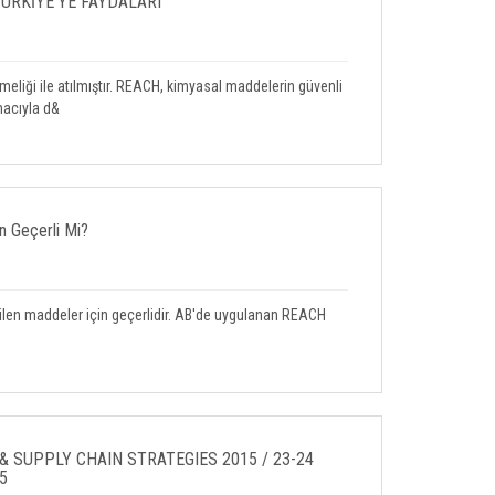
TÜRKİYE’YE FAYDALARI
meliği ile atılmıştır. REACH, kimyasal maddelerin güvenli
macıyla d&
n Geçerli Mi?
dilen maddeler için geçerlidir. AB'de uygulanan REACH
& SUPPLY CHAIN STRATEGIES 2015 / 23-24
5