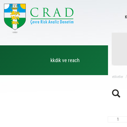
kkdik ve reach
eti̇ketler
1