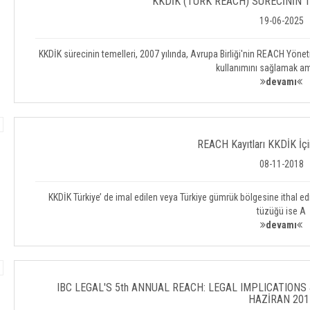
KKDİK (TÜRK REACH) SÜRECİNİN 
19-06-2025
KKDİK sürecinin temelleri, 2007 yılında, Avrupa Birliği'nin REACH Yönet
kullanımını sağlamak a
devamı
REACH Kayıtları KKDİK İçi
08-11-2018
KKDİK Türkiye’ de imal edilen veya Türkiye gümrük bölgesine ithal e
tüzüğü ise A
devamı
IBC LEGAL'S 5th ANNUAL REACH: LEGAL IMPLICATIONS 
HAZİRAN 201