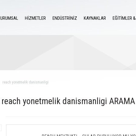
KURUMSAL
HİZMETLER
ENDÜSTRİNİZ
KAYNAKLAR
EĞİTİMLER &
reach yonetmelik danismanligi
reach yonetmelik danismanligi ARAM