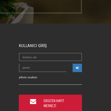
KULLANICI GİRİŞ
şifremi unuttum
EBÜLTEN KAYIT
MERKEZİ