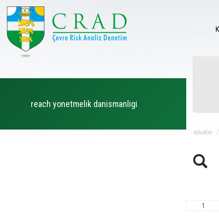
reach yonetmelik danismanligi
eti̇ketler
1