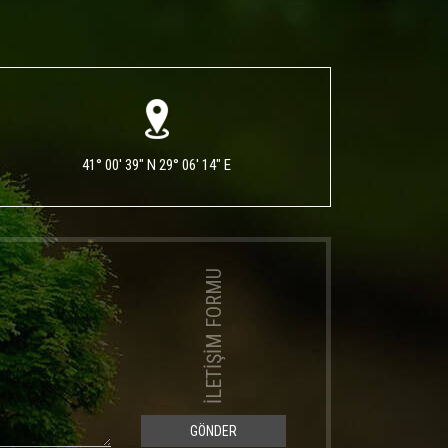
41° 00' 39" N 29° 06' 14" E
İLETİŞİM FORMU
GÖNDER