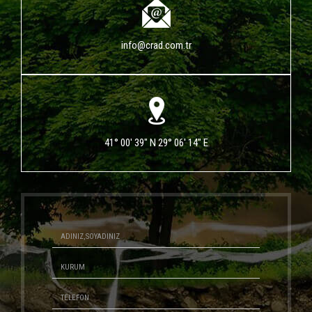
info@crad.com.tr
41° 00' 39" N 29° 06' 14" E