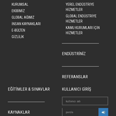
KURUMSAL
YEREL ENDÜSTRİYE
HİZMETLER
EKİBİMİZ
GLOBAL ENDÜSTRİYE
GLOBAL AĞIMIZ
HİZMETLER
İNSAN KAYNAKLARI
KAMU KURUMLARI İÇİN
E-BÜLTEN
HİZMETLER
GİZLİLİK
ENDÜSTRİNİZ
REFERANSLAR
EĞİTİMLER & SINAVLAR
KULLANICI GİRİŞ
KAYNAKLAR