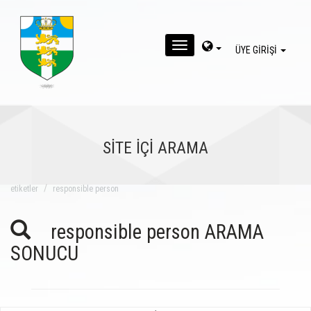
MENU
ÜYE GİRİŞİ
SİTE İÇİ ARAMA
eti̇ketler
responsible person
responsible person ARAMA
SONUCU