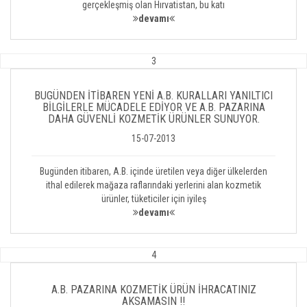
gerçekleşmiş olan Hırvatistan, bu katı
devamı
3
BUGÜNDEN İTİBAREN YENİ A.B. KURALLARI YANILTICI
BİLGİLERLE MÜCADELE EDİYOR VE A.B. PAZARINA
DAHA GÜVENLİ KOZMETİK ÜRÜNLER SUNUYOR.
15-07-2013
Bugünden itibaren, A.B. içinde üretilen veya diğer ülkelerden
ithal edilerek mağaza raflarındaki yerlerini alan kozmetik
ürünler, tüketiciler için iyileş
devamı
4
A.B. PAZARINA KOZMETİK ÜRÜN İHRACATINIZ
AKSAMASIN !!