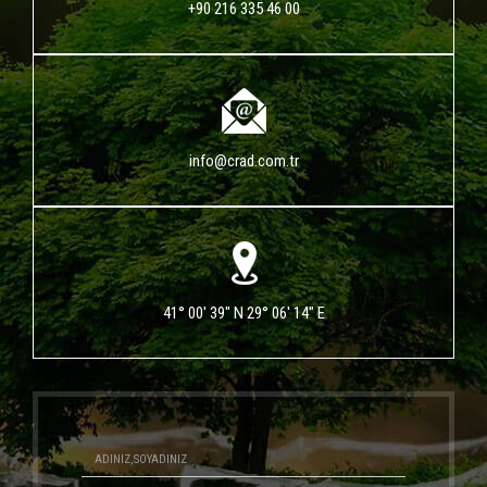
+90 216 335 46 00
info@crad.com.tr
41° 00' 39" N 29° 06' 14" E