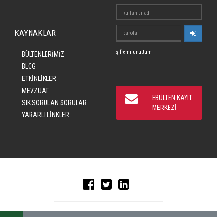
KAYNAKLAR
şifremi unuttum
BÜLTENLERİMİZ
BLOG
ETKİNLİKLER
MEVZUAT
EBÜLTEN KAYIT
SIK SORULAN SORULAR
MERKEZİ
YARARLI LİNKLER
© 2016 CRAD, ALL RIGHTS RESERVED
|
KEYWORDBANK