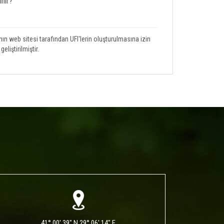
ınır?
ın web sitesi tarafından UFI'lerin oluşturulmasına izin
eliştirilmiştir.
41° 00' 39" N 29° 06' 14" E