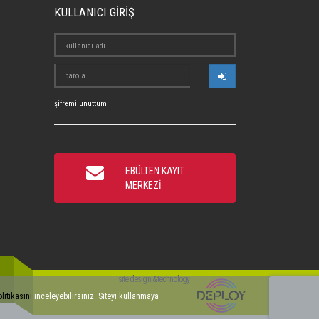
KULLANICI GİRİŞ
şifremi unuttum
EBÜLTEN KAYIT
MERKEZİ
site design & technology
olitikasını
inceleyebilirsiniz. Siteyi kullanmaya