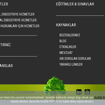
TLER
EĞİTİMLER & SINAVLAR
L ENDÜSTRİYE HİZMETLER
AL ENDÜSTRİYE HİZMETLER
KAYNAKLAR
 KURUMLARI İÇİN HİZMETLER
BÜLTENLERİMİZ
BLOG
TRİNİZ
ETKİNLİKLER
MEVZUAT
SIK SORULAN SORULAR
YARARLI LİNKLER
ANSLAR
İZLİLİK
|
KEYWORDBANK
net sitemizde çerezler kullanılmaktadır. Çerezler hakkında detaylı bilgi almak için
Gizlilik P
devam etmeniz durumda Gizlilik Politikası’nı kabul etmiş sayılacaksınız.