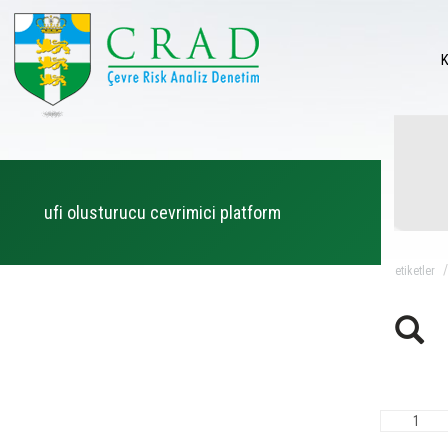
ufi olusturucu cevrimici platform
eti̇ketler
1