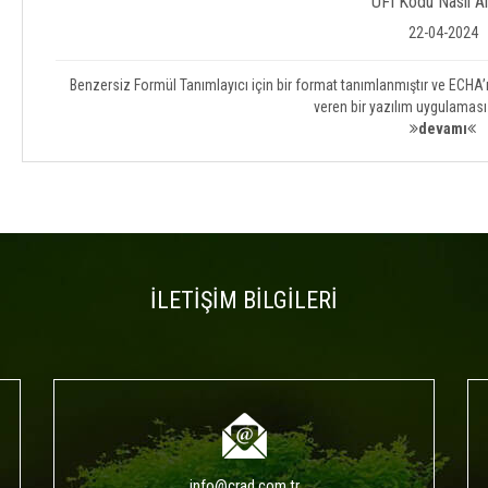
UFI Kodu Nasıl Al
22-04-2024
Benzersiz Formül Tanımlayıcı için bir format tanımlanmıştır ve ECHA’n
veren bir yazılım uygulaması g
devamı
İLETİŞİM BİLGİLERİ
info@crad.com.tr