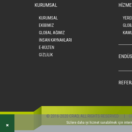
KURUMSAL
HİZME
KURUMSAL
YERE
EKİBİMİZ
GLOB
GLOBAL AĞIMIZ
KAMU
İNSAN KAYNAKLARI
E-BÜLTEN
GİZLİLİK
ENDÜS
REFER
© 2016-2020 CRAD, ALL RIGHTS RESERVED
|
G
Sizlere daha iyi hizmet sunabilmek için inter