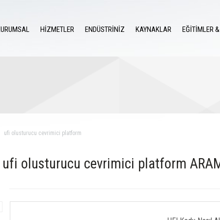
KURUMSAL
HİZMETLER
ENDÜSTRİNİZ
KAYNAKLAR
EĞİTİMLER &
ufi olusturucu cevrimici platform
ufi olusturucu cevrimici platform A