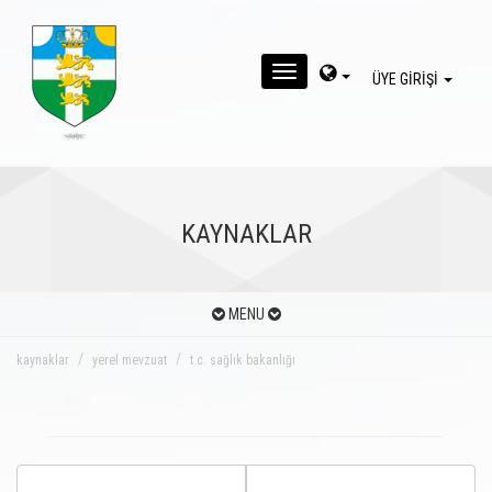
MENU
ÜYE GİRİŞİ
KAYNAKLAR
MENU
kaynaklar
yerel mevzuat
t.c. sağlık bakanlığı