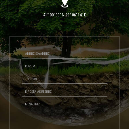
41° 00' 39" N 29° 06' 14" E