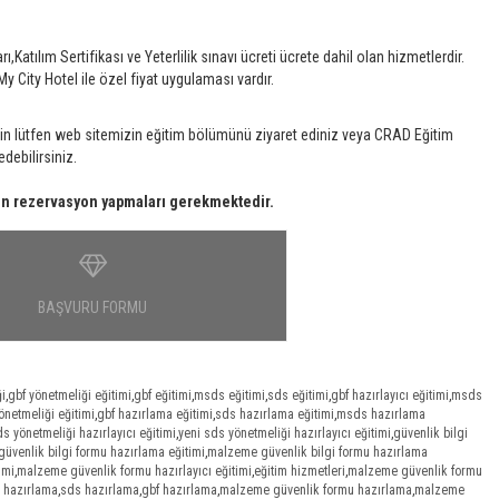
atılım Sertifikası ve Yeterlilik sınavı ücreti ücrete dahil olan hizmetlerdir.
y City Hotel ile özel fiyat uygulaması vardır.
çin lütfen web sitemizin eğitim bölümünü ziyaret ediniz veya CRAD Eğitim
debilirsiniz.
en rezervasyon yapmaları gerekmektedir.
BAŞVURU FORMU
i
,
gbf yönetmeliği eğitimi
,
gbf eğitimi
,
msds eğitimi
,
sds eğitimi
,
gbf hazırlayıcı eğitimi
,
msds
önetmeliği eğitimi
,
gbf hazırlama eğitimi
,
sds hazırlama eğitimi
,
msds hazırlama
s yönetmeliği hazırlayıcı eğitimi
,
yeni sds yönetmeliği hazırlayıcı eğitimi
,
güvenlik bilgi
güvenlik bilgi formu hazırlama eğitimi
,
malzeme güvenlik bilgi formu hazırlama
imi
,
malzeme güvenlik formu hazırlayıcı eğitimi
,
eğitim hizmetleri
,
malzeme güvenlik formu
 hazırlama
,
sds hazırlama
,
gbf hazırlama
,
malzeme güvenlik formu hazırlama
,
malzeme