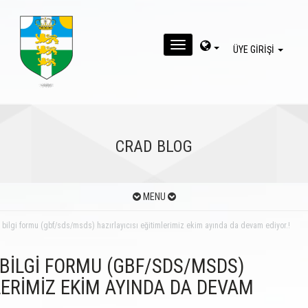
MENU
ÜYE GİRİŞİ
CRAD BLOG
MENU
ik bilgi formu (gbf/sds/msds) hazırlayıcısı eğitimlerimiz ekim ayında da devam ediyor.!
 BİLGİ FORMU (GBF/SDS/MSDS)
LERİMİZ EKİM AYINDA DA DEVAM