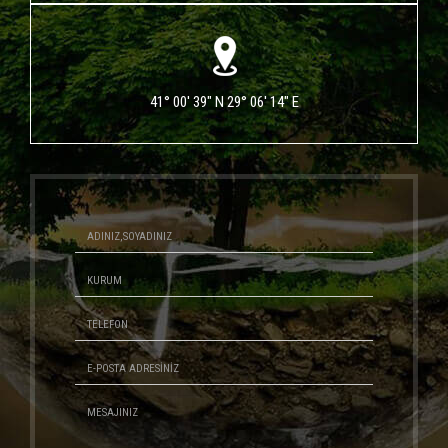
41° 00' 39" N 29° 06' 14" E