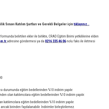
ilik Sınavı Katılım Şartları ve Gerekli Belgeler için
tıklayınız…
munda belirtilen ekler ile birlikte, CRAD Eğitim Birimi yetkililerine elden
m.tr
adresine göndermesi ya da
0216 335 46 06
nolu faks ile iletmesi
00
ası durumunda eğitim bedellerinden %10 indirim yapılır.
en olan katılımcılara eğitim bedellerinden %10 indirim yapılır.
katılımcılara eğitim bedellerinden %10 indirim yapılır.
ancak birinden faydalanabilir. İndirimler birleştirilemez.