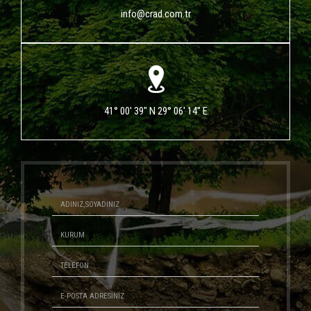
info@crad.com.tr
41° 00' 39" N 29° 06' 14" E