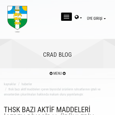
MENU
ÜYE GİRİŞİ
CRAD BLOG
MENU
kaynaklar
haberler
thsk bazı aktif maddeleri içeren biyosidal ürünlerin ruhsatlarının iptali ve
envanterden çıkarılmaları hakkında makam oluru yayımlamıştır.
THSK BAZI AKTİF MADDELERİ