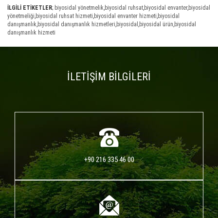
İLGİLİ ETİKETLER
;
biyosidal yönetmelik
,
biyosidal ruhsat
,
biyosidal envanter
,
biyosidal
yönetmeliği
,
biyosidal ruhsat hizmeti
,
biyosidal envanter hizmeti
,
biyosidal
danışmanlık
,
biyosidal danışmanlık hizmetleri
,
biyosidal
,
biyosidal ürün
,
biyosidal
danışmanlık hizmeti
İLETİŞİM BİLGİLERİ
+90 216 335 46 00