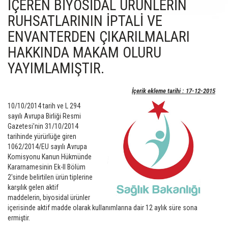
İÇEREN BİYOSİDAL ÜRÜNLERİN
RUHSATLARININ İPTALİ VE
ENVANTERDEN ÇIKARILMALARI
HAKKINDA MAKAM OLURU
YAYIMLAMIŞTIR.
İçerik ekleme tarihi : 17-12-2015
10/10/2014 tarih ve L 294
sayılı Avrupa Birliği Resmi
Gazetesi'nin 31/10/2014
tarihinde yürürlüğe giren
1062/2014/EU sayılı Avrupa
Komisyonu Kanun Hükmünde
Kararnamesinin Ek-II Bölüm
2'sinde belirtilen ürün tiplerine
karşılık gelen aktif
maddelerin, biyosidal ürünler
içerisinde aktif madde olarak kullanımlarına dair 12 aylık süre sona
ermiştir.