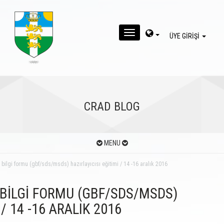
MENU
ÜYE GİRİŞİ
CRAD BLOG
MENU
k bilgi formu (gbf/sds/msds) hazırlayıcısı eğitimi / 14 -16 aralık 2016
 BİLGİ FORMU (GBF/SDS/MSDS)
 / 14 -16 ARALIK 2016