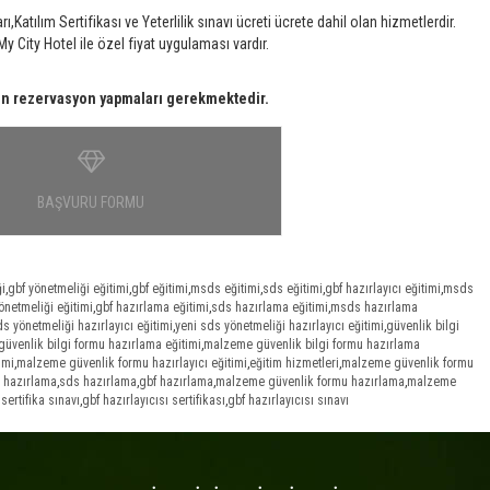
atılım Sertifikası ve Yeterlilik sınavı ücreti ücrete dahil olan hizmetlerdir.
y City Hotel ile özel fiyat uygulaması vardır.
en rezervasyon yapmaları gerekmektedir.
BAŞVURU FORMU
i
,
gbf yönetmeliği eğitimi
,
gbf eğitimi
,
msds eğitimi
,
sds eğitimi
,
gbf hazırlayıcı eğitimi
,
msds
önetmeliği eğitimi
,
gbf hazırlama eğitimi
,
sds hazırlama eğitimi
,
msds hazırlama
s yönetmeliği hazırlayıcı eğitimi
,
yeni sds yönetmeliği hazırlayıcı eğitimi
,
güvenlik bilgi
güvenlik bilgi formu hazırlama eğitimi
,
malzeme güvenlik bilgi formu hazırlama
imi
,
malzeme güvenlik formu hazırlayıcı eğitimi
,
eğitim hizmetleri
,
malzeme güvenlik formu
 hazırlama
,
sds hazırlama
,
gbf hazırlama
,
malzeme güvenlik formu hazırlama
,
malzeme
 sertifika sınavı
,
gbf hazırlayıcısı sertifikası
,
gbf hazırlayıcısı sınavı