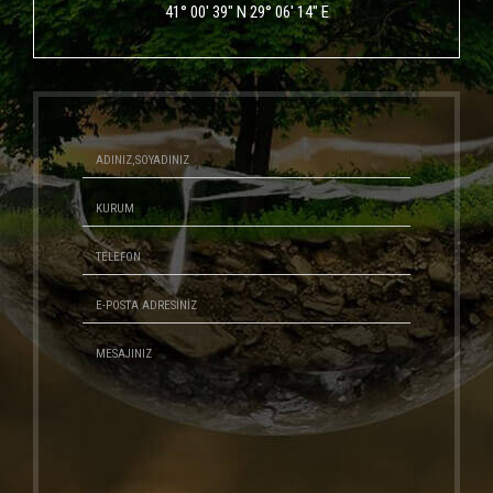
41° 00' 39" N 29° 06' 14" E