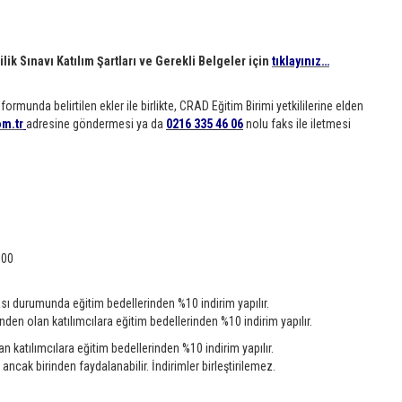
ilik Sınavı Katılım Şartları ve Gerekli Belgeler için
tıklayınız…
munda belirtilen ekler ile birlikte, CRAD Eğitim Birimi yetkililerine elden
m.tr
adresine göndermesi ya da
0216 335 46 06
nolu faks ile iletmesi
:00
ası durumunda eğitim bedellerinden %10 indirim yapılır.
en olan katılımcılara eğitim bedellerinden %10 indirim yapılır.
katılımcılara eğitim bedellerinden %10 indirim yapılır.
ancak birinden faydalanabilir. İndirimler birleştirilemez.