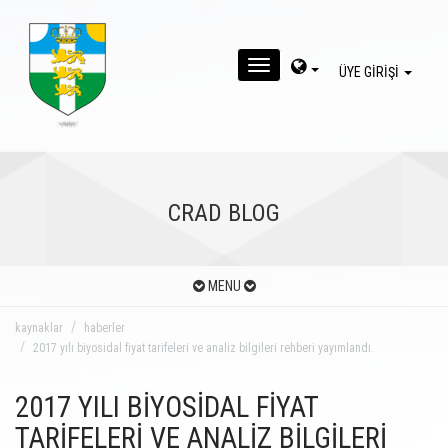
MENU
ÜYE GİRİŞİ
CRAD BLOG
MENU
kaynaklar
haberler
2017 yılı biyosidal fiyat tarifeleri ve analiz bilgileri rehberi yayımlandı.
2017 YILI BİYOSİDAL FİYAT
TARİFELERİ VE ANALİZ BİLGİLERİ