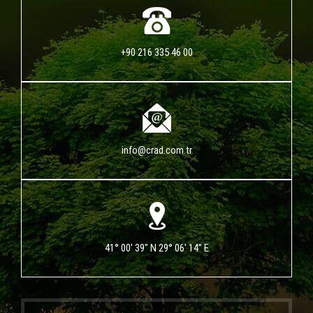
+90 216 335 46 00
info@crad.com.tr
41° 00' 39" N 29° 06' 14" E