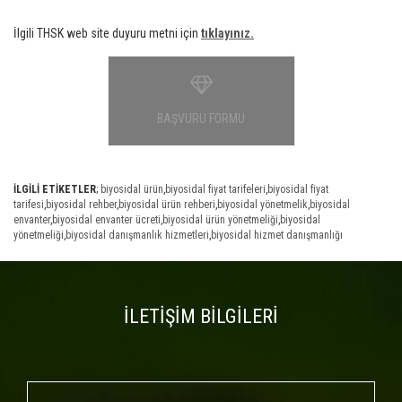
İlgili THSK web site duyuru metni için
tıklayınız.
BAŞVURU FORMU
İLGİLİ ETİKETLER
;
biyosidal ürün
,
biyosidal fiyat tarifeleri
,
biyosidal fiyat
tarifesi
,
biyosidal rehber
,
biyosidal ürün rehberi
,
biyosidal yönetmelik
,
biyosidal
envanter
,
biyosidal envanter ücreti
,
biyosidal ürün yönetmeliği
,
biyosidal
yönetmeliği
,
biyosidal danışmanlık hizmetleri
,
biyosidal hizmet danışmanlığı
İLETİŞİM BİLGİLERİ