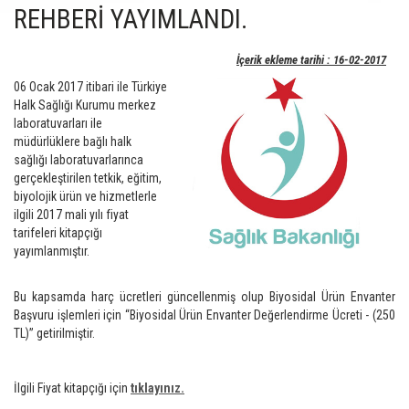
REHBERİ YAYIMLANDI.
İçerik ekleme tarihi : 16-02-2017
06 Ocak 2017 itibari ile Türkiye
Halk Sağlığı Kurumu merkez
laboratuvarları ile
müdürlüklere bağlı halk
sağlığı laboratuvarlarınca
gerçekleştirilen tetkik, eğitim,
biyolojik ürün ve hizmetlerle
ilgili 2017 mali yılı fiyat
tarifeleri kitapçığı
yayımlanmıştır.
Bu kapsamda harç ücretleri güncellenmiş olup Biyosidal Ürün Envanter
Başvuru işlemleri için “Biyosidal Ürün Envanter Değerlendirme Ücreti - (250
TL)” getirilmiştir.
İlgili Fiyat kitapçığı için
tıklayınız.