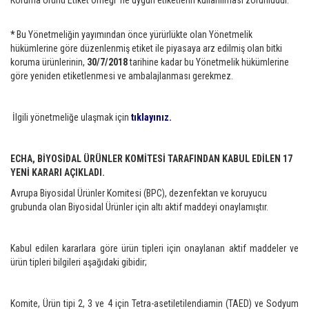
Koruma Ürünü Etiket Örneği ’ne uygun etiketlerin kullanılması zorunludur.
*
Bu Yönetmeliğin yayımından önce yürürlükte olan Yönetmelik
hükümlerine göre düzenlenmiş etiket ile piyasaya arz edilmiş olan bitki
koruma ürünlerinin,
30/7/2018
tarihine kadar bu Yönetmelik hükümlerine
göre yeniden etiketlenmesi ve ambalajlanması gerekmez.
İlgili yönetmeliğe ulaşmak için
tıklayınız.
ECHA, BİYOSİDAL ÜRÜNLER KOMİTESİ TARAFINDAN KABUL EDİLEN 17
YENİ KARARI AÇIKLADI.
Avrupa Biyosidal Ürünler Komitesi (BPC), dezenfektan ve koruyucu
grubunda olan Biyosidal Ürünler için altı aktif maddeyi onaylamıştır.
Kabul edilen kararlara göre ürün tipleri için onaylanan aktif maddeler ve
ürün tipleri bilgileri aşağıdaki gibidir;
Komite, Ürün tipi 2, 3 ve 4 için Tetra-asetiletilendiamin (TAED) ve Sodyum