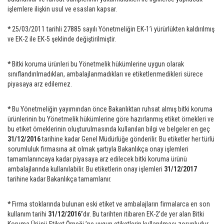
işlemlere ilişkin usul ve esasları kapsar.
*
25/03/2011 tarihli 27885 sayılı Yönetmeliğin EK-1’i yürürlükten kaldırılmış
ve EK-2 ile EK-5 şeklinde değiştirilmiştir.
*
Bitki koruma ürünleri bu Yönetmelik hükümlerine uygun olarak
sınıflandırılmadıkları, ambalajlanmadıkları ve etiketlenmedikleri sürece
piyasaya arz edilemez.
*
Bu Yönetmeliğin yayımından önce Bakanlıktan ruhsat almış bitki koruma
ürünlerinin bu Yönetmelik hükümlerine göre hazırlanmış etiket örnekleri ve
bu etiket örneklerinin oluşturulmasında kullanılan bilgi ve belgeler en geç
31/12/2016
tarihine kadar Genel Müdürlüğe gönderilir. Bu etiketler her türlü
sorumluluk firmasına ait olmak şartıyla Bakanlıkça onay işlemleri
tamamlanıncaya kadar piyasaya arz edilecek bitki koruma ürünü
ambalajlarında kullanılabilir. Bu etiketlerin onay işlemleri
31/12/2017
tarihine kadar Bakanlıkça tamamlanır.
*
Firma stoklarında bulunan eski etiket ve ambalajların firmalarca en son
kullanım tarihi
31/12/2016’
dır. Bu tarihten itibaren EK-2’de yer alan Bitki