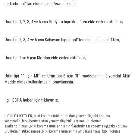
perkarbonat’ tan elde edilen Perasetik asit;
Ürün tipi 1, 2, 3, 4 ve 5 için Sodyum hipoklorit’ ten elde edilen aktif klor;
Ürün tipi 2, 3, 4 ve 5 için Kalsiyum hipoklorit’ ten elde edilen aktif klor;
Ürün tipi 2 ve 5 için Klordan elde edilen aktif klor;
Ürün tipi 11 için MIT ve Ürün tipi 8 için OIT maddelerinin Biyosidal Aktif
Madde olarak kullanılmasını onaylamıştır.
İlgili ECHA haberi için
tıklayınız.
İLGİLİ ETİKETLER
;
bitki koruma ürünlerine dair yönetmelk
,
bitki koruma
yönetmeliği
,
bitki koruma ürün yönetmeliği
,
bitki koruma ürünlerinin
sınıflandırılması
,
,
bitki koruma ürünlerinin sınıflandırılması yönetmeliği
,
bitki koruma
ürünlerinin etiketlenmesi
,
bitki koruma ürünlerinin ambalajlanması
,
bitki koruma