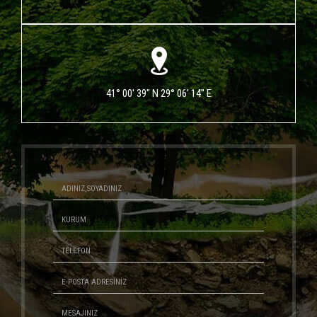
41° 00' 39" N 29° 06' 14" E