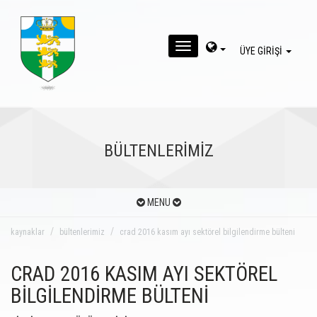
MENU
ÜYE GİRİŞİ
BÜLTENLERİMİZ
MENU
kaynaklar
bültenlerimiz
crad 2016 kasım ayı sektörel bilgilendirme bülteni
CRAD 2016 KASIM AYI SEKTÖREL
BİLGİLENDİRME BÜLTENİ