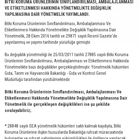
BİTKİ KORUMA ÜRÜNLERİNİN SINIFLANDIRILMASI, AMBALAJLANMASI
VE ETİKETLENMESİ HAKKINDA YÖNETMELİKTE DEĞİŞİKLİK
YAPILMASINA DAİR YÖNETMELİK YAYIMLANDI.
Bitki Koruma Ürünlerinin Sınıflandırılması, Ambalajlanması Ve
Etiketlenmesi Hakkında Yönetmelikte Değişiklik Yapılmasına Dair
Yönetmelik, 28 Ekim 2016 tarihli ve 29871 sayılı Resmî Gazete'de
yayınlanmış ve yayımı tarihinde yürürlüğe girmiştir.
Bu değişiklik yönetmeliği ile 25/03/2011 tarihli 27885 sayılı Bitki Koruma
Ürünlerinin Sınıflandırılması, Ambalajlanması ve Etiketlenmesi Hakkında
Yönetmelikte bazı değişiklikler gerçekleştirilmiştir. Yönetmelik hükümleri
Gıda, Tarım ve Hayvancılık Bakanlığı - Gıda ve Kontrol Genel
Müdürlüğü tarafından yürütülmektedir.
Bitki Koruma Ürünlerinin Sınıflandırılması, Ambalajlanması Ve
Etiketlenmesi Hakkında Yönetmelikte Değişiklik Yapılmasına Dair
Yönetmelik ile gerçekleşen değişiklikleri ise şu şekilde
sıralayabiliriz;
*
28848 sayılı SEA yönetmelik hükümleri saklı kalmak kaydıyla, Bitki
Koruma Ürünlerine ilişkin hususlarda Bakanlığa ruhsat müracaatında
bulunanlar ve ruhsat sahiplerinin yükümlülükleri ile ilgililerce yapılacak