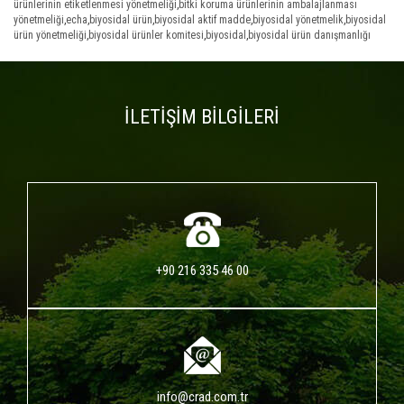
ürünlerinin etiketlenmesi yönetmeliği
,
bitki koruma ürünlerinin ambalajlanması
yönetmeliği
,
echa
,
biyosidal ürün
,
biyosidal aktif madde
,
biyosidal yönetmelik
,
biyosidal
ürün yönetmeliği
,
biyosidal ürünler komitesi
,
biyosidal
,
biyosidal ürün danışmanlığı
İLETİŞİM BİLGİLERİ
+90 216 335 46 00
info@crad.com.tr