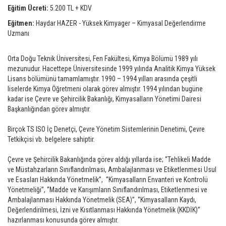
Eğitim Ücreti:
5.200 TL + KDV
Eğitmen:
Haydar HAZER - Yüksek Kimyager – Kimyasal Değerlendirme
Uzmanı
Orta Doğu Teknik Üniversitesi, Fen Fakültesi, Kimya Bölümü 1989 yılı
mezunudur. Hacettepe Üniversitesinde 1999 yılında Analitik Kimya Yüksek
Lisans bölümünü tamamlamıştır. 1990 – 1994 yılları arasında çeşitli
liselerde Kimya Öğretmeni olarak görev almıştır. 1994 yılından bugüne
kadar ise Çevre ve Şehircilik Bakanlığı, Kimyasalların Yönetimi Dairesi
Başkanlığından görev almıştır.
Birçok TS ISO İç Denetçi, Çevre Yönetim Sistemlerinin Denetimi, Çevre
Tetkikçisi vb. belgelere sahiptir.
Çevre ve Şehircilik Bakanlığında görev aldığı yıllarda ise; ‘’Tehlikeli Madde
ve Müstahzarların Sınıflandırılması, Ambalajlanması ve Etiketlenmesi Usul
ve Esasları Hakkında Yönetmelik’’, ‘’Kimyasalların Envanteri ve Kontrolü
Yönetmeliği’’, ‘’Madde ve Karışımların Sınıflandırılması, Etiketlenmesi ve
Ambalajlanması Hakkında Yönetmelik (SEA)’’, ‘’Kimyasalların Kaydı,
Değerlendirilmesi, İzni ve Kısıtlanması Hakkında Yönetmelik (KKDİK)’’
hazırlanması konusunda görev almıştır.