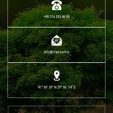
+90 216 335 46 00
info@crad.com.tr
41° 00' 39" N 29° 06' 14" E