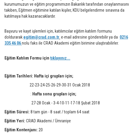
kurumumuzun ve eğitim programımızın Bakanlık tarafından onaylanmasını
takiben, Eğitmen eğitimine katılan kişiler, KDU belgelendirme sınavına da
katılmaya hak kazanacaklardır.
Başvuru ve kayıt işlemleri için, katılımcılar eğitim katılım formunu
doldurarak
egitim@crad.com.tr
e-mail adresine gönderebilir ya da
0216
335 46 06
nolu faks ile CRAD Akademi eğitim birimine ulaştırabilirler.
Eğitim Katılım Formu için
tıklayınız...
Eğitim Tarihleri: Hafta içi grupları için;
22-23-24-25-26-29-30-31 Ocak 2018
:
Hafta sonu grupları için;
27-28 Ocak - 3-4-10-11-17-18 Şubat 2018
Eğitim Süresi:
8 tam gün - 8 saat / toplam 64 saat
Eğitim Yeri:
CRAD Akademi / Ümraniye
Eğitim Kontenjanı:
20