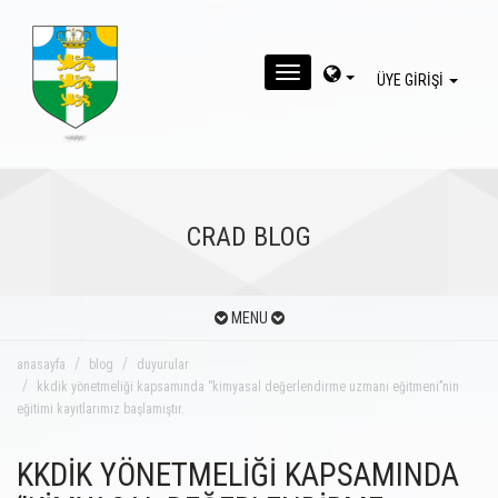
MENU
ÜYE GİRİŞİ
CRAD BLOG
MENU
anasayfa
blog
duyurular
kkdik yönetmeliği kapsamında ‘’kimyasal değerlendirme uzmanı eğitmeni’’nin
eğitimi kayıtlarımız başlamıştır.
KKDİK YÖNETMELİĞİ KAPSAMINDA