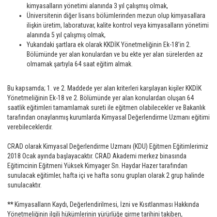
kimyasalların yönetimi alanında 3 yıl çalışmış olmak,
Üniversitenin diğer lisans bölümlerinden mezun olup kimyasallara
ilişkin üretim, laboratuvar, kalite kontrol veya kimyasalların yönetimi
alanında 5 yıl çalışmış olmak,
Yukarıdaki şartlara ek olarak KKDİK Yönetmeliğinin Ek-18’in 2.
Bölümünde yer alan konulardan ve bu ekte yer alan sürelerden az
olmamak şartıyla 64 saat eğitim almak.
Bu kapsamda; 1. ve 2. Maddede yer alan kriterleri karşılayan kişiler KKDİK
Yönetmeliğinin Ek-18 ve 2. Bölümünde yer alan konulardan oluşan 64
saatlik eğitimleri tamamlamak sureti ile eğitmen olabilecekler ve Bakanlık
tarafından onaylanmış kurumlarda Kimyasal Değerlendirme Uzmanı eğitimi
verebileceklerdir.
CRAD olarak Kimyasal Değerlendirme Uzmanı (KDU) Eğitmen Eğitimlerimiz
2018 Ocak ayında başlayacaktır. CRAD Akademi merkez binasında
Eğitimcinin Eğitmeni Yüksek Kimyager Sn. Haydar Hazer tarafından
sunulacak eğitimler, hafta içi ve hafta sonu grupları olarak 2 grup halinde
sunulacaktır.
**
Kimyasalların Kaydı, Değerlendirilmesi, İzni ve Kısıtlanması Hakkında
Yönetmeliğinin ilgili hükümlerinin yürürlüğe girme tarihini takiben,