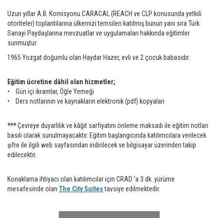
Uzun yıllar A.B. Komisyonu CARACAL (REACH ve CLP konusunda yetkili
otoriteler) toplantılarına ülkemizi temsilen katılmış bunun yanı sıra Türk
Sanayi Paydaşlarına mevzuatlar ve uygulamaları hakkında eğitimler
sunmuştur.
1965 Yozgat doğumlu olan Haydar Hazer, evli ve 2 çocuk babasıdır.
Eğitim ücretine dâhil olan hizmetler;
• Gün içi ikramlar, Öğle Yemeği
• Ders notlarının ve kaynakların elektronik (pdf) kopyaları
***
Çevreye duyarlılık ve kâğıt sarfiyatını önleme maksadı ile eğitim notları
basılı olarak sunulmayacaktır. Eğitim başlangıcında katılımcılara verilecek
şifre ile ilgili web sayfasından indirilecek ve bilgisayar üzerinden takip
edilecektir.
Konaklama ihtiyacı olan katılımcılar için CRAD ’a 3 dk. yürüme
mesafesinde olan
The City Suites
tavsiye edilmektedir.