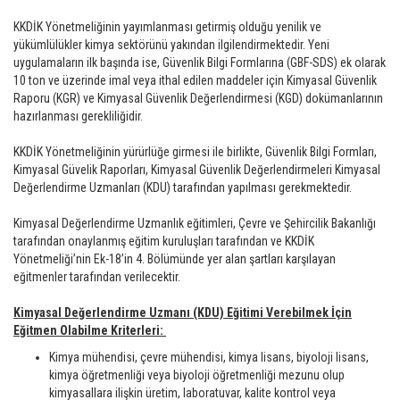
KKDİK Yönetmeliğinin yayımlanması getirmiş olduğu yenilik ve
yükümlülükler kimya sektörünü yakından ilgilendirmektedir. Yeni
uygulamaların ilk başında ise, Güvenlik Bilgi Formlarına (GBF-SDS) ek olarak
10 ton ve üzerinde imal veya ithal edilen maddeler için Kimyasal Güvenlik
Raporu (KGR) ve Kimyasal Güvenlik Değerlendirmesi (KGD) dokümanlarının
hazırlanması gerekliliğidir.
KKDİK Yönetmeliğinin yürürlüğe girmesi ile birlikte, Güvenlik Bilgi Formları,
Kimyasal Güvelik Raporları, Kimyasal Güvenlik Değerlendirmeleri Kimyasal
Değerlendirme Uzmanları (KDU) tarafından yapılması gerekmektedir.
Kimyasal Değerlendirme Uzmanlık eğitimleri, Çevre ve Şehircilik Bakanlığı
tarafından onaylanmış eğitim kuruluşları tarafından ve KKDİK
Yönetmeliği’nin Ek-18’in 4. Bölümünde yer alan şartları karşılayan
eğitmenler tarafından verilecektir.
Kimyasal Değerlendirme Uzmanı (KDU) Eğitimi Verebilmek İçin
Eğitmen Olabilme Kriterleri:
Kimya mühendisi, çevre mühendisi, kimya lisans, biyoloji lisans,
kimya öğretmenliği veya biyoloji öğretmenliği mezunu olup
kimyasallara ilişkin üretim, laboratuvar, kalite kontrol veya