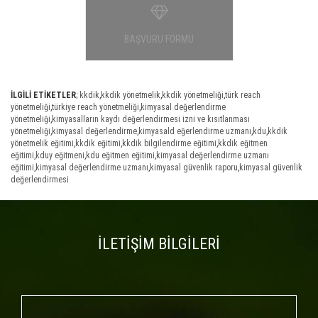
BAŞVURU FORMU
İLGİLİ ETİKETLER
;
kkdik
,
kkdik yönetmelik
,
kkdik yönetmeliği
,
türk reach
yönetmeliği
,
türkiye reach yönetmeliği
,
kimyasal değerlendirme
yönetmeliği
,
kimyasalların kaydı değerlendirmesi izni ve kısıtlanması
yönetmeliği
,
kimyasal değerlendirme
,
kimyasald eğerlendirme uzmanı
,
kdu
,
kkdik
yönetmelik eğitimi
,
kkdik eğitimi
,
kkdik bilgilendirme eğitimi
,
kkdik eğitmen
eğitimi
,
kduy eğitmeni
,
kdu eğitmen eğitimi
,
kimyasal değerlendirme uzmanı
eğitimi
,
kimyasal değerlendirme uzmanı
,
kimyasal güvenlik raporu
,
kimyasal güvenlik
değerlendirmesi
İLETİŞİM BİLGİLERİ