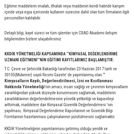
Eğitime maddelerin imalatı, ithalatı veya maddenin kendi halinde karışım
içinde veya eşya içerisinde kullanım sürecine dahil olan tüm firmaların ilgili
personelleri katılabilir.
Detaylı bilgi, kayıt süreci ve tüm işlemler için CRAD Akademi iletişim
bilgilerinden bizlere ulaşabilirsiniz.
KKDİK YÖNETMELİĞİ KAPSAMINDA ‘’KİMYASAL DEĞERLENDİRME
UZMANI EĞİTMENİ’’NİN EĞİTİMİ KAYITLARIMIZ BAŞLAMIŞTIR.
T.C. Çevre ve Şehircilik Bakanlığı tarafından 23 Haziran 2017 tarih ve
30105(Mükerrer) sayılı Resmi Gazete’ de yayımlanmış olan
‘’
Kimyasalların Kaydı, Değerlendirilmesi, İzni ve Kısıtlanması
Hakkında Yönetmeliği
’nin amacı, insan sağlığı ve çevrenin kimyasalların
zararlılığından yüksek düzeyde korunmasını sağlamak, maddelerin
zararlılıklarının değerlendirilmesine yönelik yetkinliği ve kapasiteyi
arttırmak, maddelere dair Kimyasal Güvenlik Değerlendirmesi ’nin
yapılması, Kimyasal Değerlendirme Raporlarının ve Güvenlik Bilgi
Formlarının hazırlanması çalışmalarının yürütülmesini sağlamaktır.
KKDİK Yönetmeliğinin yayımlanması getirmiş olduğu yenilik ve