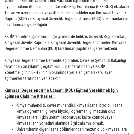
yükümlülükler kimya sektörünü yakından ilgilendirmektedir. Yeni
uygulamaların ilk başında ise, Güvenlik Bilgi Formlarına (GBF-SDS) ek olarak
10 ton ve üzerinde imal veya ithal edilen maddeler için Kimyasal Güvenlik
Raporu (KGR) ve Kimyasal Güvenlik Değerlendirmesi (KGD) dokümanlarının
hazırlanması gerekliliğidir.
KKDİK Yönetmeliğinin yürürlüğe girmesi ile birlikte, Güvenlik Bilgi Formları,
Kimyasal Güvelik Raporları, Kimyasal Güvenlik Değerlendirmeleri Kimyasal
Değerlendirme Uzmanları (KDU) tarafından yapılması gerekmektedir.
Kimyasal Değerlendirme Uzmanlık eğitimleri, Çevre ve Şehircilik Bakanlığı
tarafından onaylanmış eğitim kuruluşları tarafından ve KKDİK
Yönetmeliği’nin Ek-18’in 4. Bölümünde yer alan şartları karşılayan
eğitmenler tarafından verilecektir.
Kimyasal Değerlendirme Uzmanı (KDU) Eğitimi Verebilmek İçin
Eğitmen Olabilme Kriterleri:
Kimya mühendisi, çevre mühendisi, kimya lisans, biyoloji lisans,
kimya öğretmenliği veya biyoloji öğretmenliği mezunu olup
kimyasallara ilişkin üretim, laboratuvar, kalite kontrol veya
kimyasalların yönetimi alanında 3 yıl çalışmış olmak,
Üniversitenin diğer lisans bölümlerinden mezun olup kimyasallara