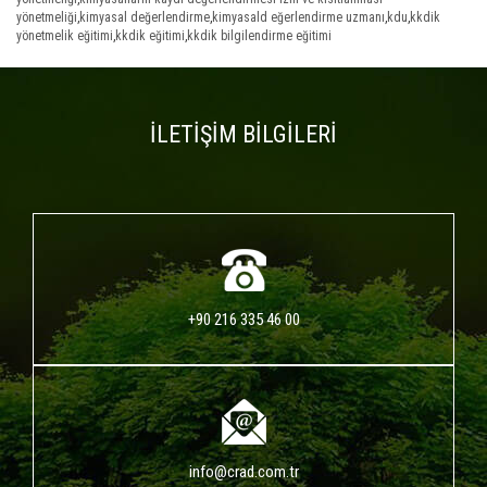
yönetmeliği
,
kimyasal değerlendirme
,
kimyasald eğerlendirme uzmanı
,
kdu
,
kkdik
yönetmelik eğitimi
,
kkdik eğitimi
,
kkdik bilgilendirme eğitimi
İLETİŞİM BİLGİLERİ
+90 216 335 46 00
info@crad.com.tr