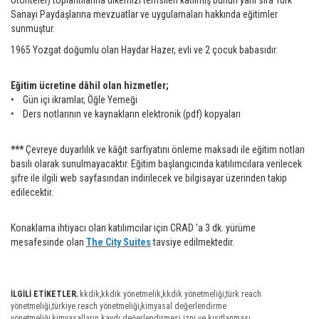
otoriteler) toplantılarına ülkemizi temsilen katılmış bunun yanı sıra Türk
Sanayi Paydaşlarına mevzuatlar ve uygulamaları hakkında eğitimler
sunmuştur.
1965 Yozgat doğumlu olan Haydar Hazer, evli ve 2 çocuk babasıdır.
Eğitim ücretine dâhil olan hizmetler;
• Gün içi ikramlar, Öğle Yemeği
• Ders notlarının ve kaynakların elektronik (pdf) kopyaları
***
Çevreye duyarlılık ve kâğıt sarfiyatını önleme maksadı ile eğitim notları
basılı olarak sunulmayacaktır. Eğitim başlangıcında katılımcılara verilecek
şifre ile ilgili web sayfasından indirilecek ve bilgisayar üzerinden takip
edilecektir.
Konaklama ihtiyacı olan katılımcılar için CRAD ’a 3 dk. yürüme
mesafesinde olan
The City Suites
tavsiye edilmektedir.
İLGİLİ ETİKETLER
;
kkdik
,
kkdik yönetmelik
,
kkdik yönetmeliği
,
türk reach
yönetmeliği
,
türkiye reach yönetmeliği
,
kimyasal değerlendirme
yönetmeliği
,
kimyasalların kaydı değerlendirmesi izni ve kısıtlanması