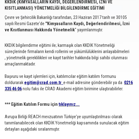
KKDİK (KİMYASALLARIN KAYDI, DEĞERLENDİRMESİ, İZNİ VE
KISITLANMASI) YÖNETMELİĞİ BİLGİLENDİRME EĞİTİMİ
Çevre ve Şehircilik Bakanlığı tarafından,
23 Haziran 2017 tarih ve 30105
sayılı Resmi Gazete'de
''Kimyasalların Kaydı, Değerlendirilmesi, İzni
ve Kısıtlanması Hakkında Yönetmelik
'' yayımlanmıştır.
KKDİK bilgilendirme eğitimi ile; karmaşık olan KKDİK Yönetmeliği
süreçlerinde firmaların kendi rollerini ve yükümlülüklerini anlayabilmeleri
, yönetmelik gereklilikleri ve kayıt tarihler hakkında bilgi sahibi olunması
amaçlanmaktadır.
Başvuru ve kayıt işlemleri için, katılımcılar eğitim katılım formunu
doldurarak
egitim@crad.com.tr
e-mail adresine gönderebilir ya da
0216
335 46 06
nolu faks ile CRAD Akademi eğitim birimine ulaştırabilirler.
*** Eğitim Katılım Formu için
tıklayınız….
Avrupa Birliği REACH mevzuatının Türkiye'ye uyumlaştırılması olarak
tanımlanabilecek olan KKDİK Yönetmeliği kapsamında sunulacak eğitim
detayları aşağıdaki sıralanmıştır.