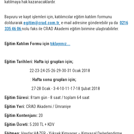
katılmaya hak kazanacaklardır.
Başvuru ve kayıt işlemleri için, katılımcılar eğitim katılım formunu
doldurarak
egitim@crad.com.tr
e-mail adresine gönderebilir ya da
0216
335 46 06
nolu faks ile CRAD Akademi eğitim birimine ulaştırabilirler.
Eğitim Katılım Formu için
tıklayınız...
Eğitim Tarihleri: Hafta içi grupları için;
22-23-24-25-26-29-30-31 Ocak 2018
:
Hafta sonu grupları için;
27-28 Ocak - 3-4-10-11-17-18 Şubat 2018
Eğitim Süresi:
8 tam gün - 8 saat / toplam 64 saat
Eğitim Yeri:
CRAD Akademi / Ümraniye
Eğitim Kontenjanı:
20
Eğitim Ücreti:
5.200 TL + KDV
Eğitmen:
Haydar HAZER - Yüksek Kimyager – Kimyasal Değerlendirme