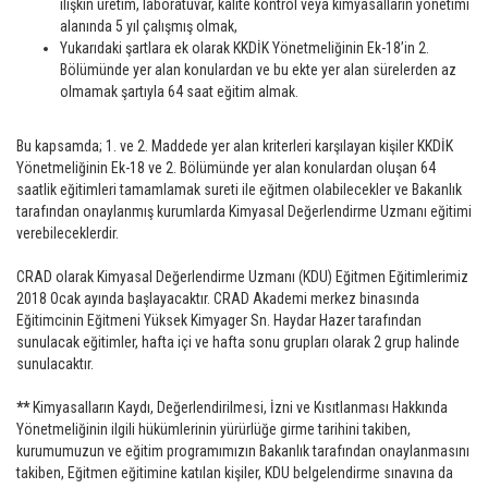
ilişkin üretim, laboratuvar, kalite kontrol veya kimyasalların yönetimi
alanında 5 yıl çalışmış olmak,
Yukarıdaki şartlara ek olarak KKDİK Yönetmeliğinin Ek-18’in 2.
Bölümünde yer alan konulardan ve bu ekte yer alan sürelerden az
olmamak şartıyla 64 saat eğitim almak.
Bu kapsamda; 1. ve 2. Maddede yer alan kriterleri karşılayan kişiler KKDİK
Yönetmeliğinin Ek-18 ve 2. Bölümünde yer alan konulardan oluşan 64
saatlik eğitimleri tamamlamak sureti ile eğitmen olabilecekler ve Bakanlık
tarafından onaylanmış kurumlarda Kimyasal Değerlendirme Uzmanı eğitimi
verebileceklerdir.
CRAD olarak Kimyasal Değerlendirme Uzmanı (KDU) Eğitmen Eğitimlerimiz
2018 Ocak ayında başlayacaktır. CRAD Akademi merkez binasında
Eğitimcinin Eğitmeni Yüksek Kimyager Sn. Haydar Hazer tarafından
sunulacak eğitimler, hafta içi ve hafta sonu grupları olarak 2 grup halinde
sunulacaktır.
**
Kimyasalların Kaydı, Değerlendirilmesi, İzni ve Kısıtlanması Hakkında
Yönetmeliğinin ilgili hükümlerinin yürürlüğe girme tarihini takiben,
kurumumuzun ve eğitim programımızın Bakanlık tarafından onaylanmasını
takiben, Eğitmen eğitimine katılan kişiler, KDU belgelendirme sınavına da