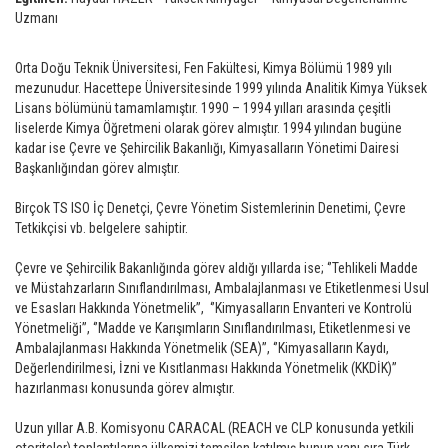
Uzmanı
Orta Doğu Teknik Üniversitesi, Fen Fakültesi, Kimya Bölümü 1989 yılı
mezunudur. Hacettepe Üniversitesinde 1999 yılında Analitik Kimya Yüksek
Lisans bölümünü tamamlamıştır. 1990 – 1994 yılları arasında çeşitli
liselerde Kimya Öğretmeni olarak görev almıştır. 1994 yılından bugüne
kadar ise Çevre ve Şehircilik Bakanlığı, Kimyasalların Yönetimi Dairesi
Başkanlığından görev almıştır.
Birçok TS ISO İç Denetçi, Çevre Yönetim Sistemlerinin Denetimi, Çevre
Tetkikçisi vb. belgelere sahiptir.
Çevre ve Şehircilik Bakanlığında görev aldığı yıllarda ise; ‘’Tehlikeli Madde
ve Müstahzarların Sınıflandırılması, Ambalajlanması ve Etiketlenmesi Usul
ve Esasları Hakkında Yönetmelik’’, ‘’Kimyasalların Envanteri ve Kontrolü
Yönetmeliği’’, ‘’Madde ve Karışımların Sınıflandırılması, Etiketlenmesi ve
Ambalajlanması Hakkında Yönetmelik (SEA)’’, ‘’Kimyasalların Kaydı,
Değerlendirilmesi, İzni ve Kısıtlanması Hakkında Yönetmelik (KKDİK)’’
hazırlanması konusunda görev almıştır.
Uzun yıllar A.B. Komisyonu CARACAL (REACH ve CLP konusunda yetkili