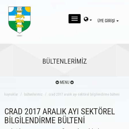
MENU
ÜYE GİRİŞİ
BÜLTENLERİMİZ
MENU
kaynaklar
bültenlerimiz
crad 2017 aralık ayı sektörel bilgilendirme bülteni
CRAD 2017 ARALIK AYI SEKTÖREL
BİLGİLENDİRME BÜLTENİ