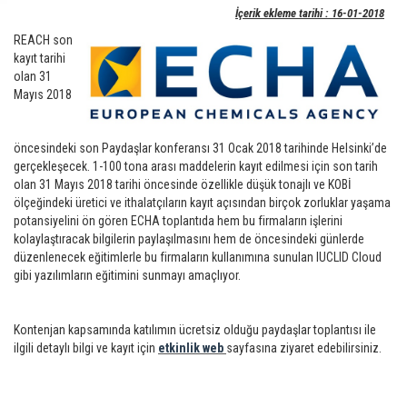
İçerik ekleme tarihi : 16-01-2018
REACH son
kayıt tarihi
olan 31
Mayıs 2018
öncesindeki son Paydaşlar konferansı 31 Ocak 2018 tarihinde Helsinki’de
gerçekleşecek. 1-100 tona arası maddelerin kayıt edilmesi için son tarih
olan 31 Mayıs 2018 tarihi öncesinde özellikle düşük tonajlı ve KOBİ
ölçeğindeki üretici ve ithalatçıların kayıt açısından birçok zorluklar yaşama
potansiyelini ön gören ECHA toplantıda hem bu firmaların işlerini
kolaylaştıracak bilgilerin paylaşılmasını hem de öncesindeki günlerde
düzenlenecek eğitimlerle bu firmaların kullanımına sunulan IUCLID Cloud
gibi yazılımların eğitimini sunmayı amaçlıyor.
Kontenjan kapsamında katılımın ücretsiz olduğu paydaşlar toplantısı ile
ilgili detaylı bilgi ve kayıt için
etkinlik web
sayfasına ziyaret edebilirsiniz.