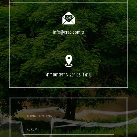
info@crad.com.tr
41° 00' 39" N 29° 06' 14" E