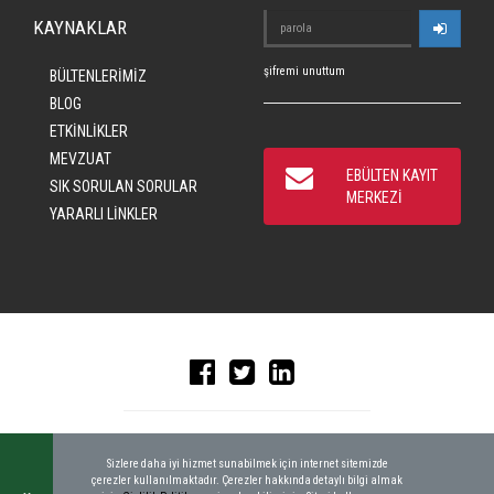
KAYNAKLAR
şifremi unuttum
BÜLTENLERİMİZ
BLOG
ETKİNLİKLER
MEVZUAT
EBÜLTEN KAYIT
SIK SORULAN SORULAR
MERKEZİ
YARARLI LİNKLER
© 2016 CRAD, ALL RIGHTS RESERVED
|
KEYWORDBANK
Sizlere daha iyi hizmet sunabilmek için internet sitemizde
çerezler kullanılmaktadır. Çerezler hakkında detaylı bilgi almak