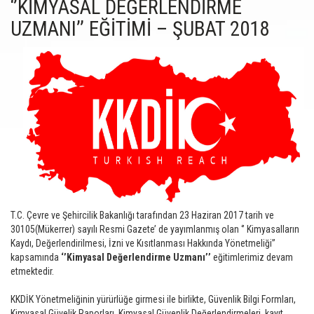
‘’KİMYASAL DEĞERLENDİRME
UZMANI’’ EĞİTİMİ – ŞUBAT 2018
T.C. Çevre ve Şehircilik Bakanlığı tarafından 23 Haziran 2017 tarih ve
30105(Mükerrer) sayılı Resmi Gazete’ de yayımlanmış olan ‘’ Kimyasalların
Kaydı, Değerlendirilmesi, İzni ve Kısıtlanması Hakkında Yönetmeliği’’
kapsamında
‘’Kimyasal Değerlendirme Uzmanı’’
eğitimlerimiz devam
etmektedir.
KKDİK Yönetmeliğinin yürürlüğe girmesi ile birlikte, Güvenlik Bilgi Formları,
Kimyasal Güvelik Raporları, Kimyasal Güvenlik Değerlendirmeleri, kayıt