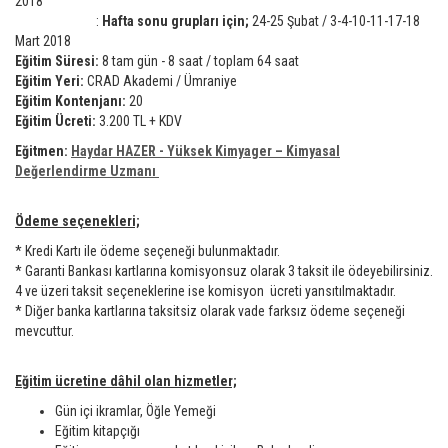
2018
:
Hafta sonu grupları için;
24-25 Şubat / 3-4-10-11-17-18
Mart 2018
Eğitim Süresi:
8 tam gün - 8 saat / toplam 64 saat
Eğitim Yeri:
CRAD Akademi / Ümraniye
Eğitim Kontenjanı:
20
Eğitim Ücreti:
3.200 TL + KDV
Eğitmen:
Haydar HAZER - Yüksek Kimyager – Kimyasal
Değerlendirme Uzmanı
Ödeme seçenekleri;
* Kredi Kartı ile ödeme seçeneği bulunmaktadır.
* Garanti Bankası kartlarına komisyonsuz olarak 3 taksit ile ödeyebilirsiniz.
4 ve üzeri taksit seçeneklerine ise komisyon ücreti yansıtılmaktadır.
* Diğer banka kartlarına taksitsiz olarak vade farksız ödeme seçeneği
mevcuttur.
Eğitim ücretine dâhil olan hizmetler;
Gün içi ikramlar, Öğle Yemeği
Eğitim kitapçığı