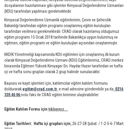
dosyalarının hazırlanması gibi işlemler Kimyasal Değerlendirme Uzmanları
(KDU) tarafından yapılması gerekmektedir.
Kimyasal Değerlendirme Uzmanlık eğitimlerinin, Çevre ve Şehircilik
Bakanlığı tarafından eğitim programı onaylanmış eğitim kuruluşları
tarafından verilmesi gerekmektedir. CRAD olarak hazırlamış olduğumuz
eğitim programı 15 Ocak 2018 tarihinde Bakanlıkça uygun bulunmuş ve
eğitmen, eğitim programı ve eğitim kuruluşları açısından onaylanmıştır.
KKDİK Yönetmeliği kapsamında KDU eğitimleri için onaylanmış ilk kurum
olarak Kimyasal Değerlendirme Uzmanı (KDU) Eğitimlerimiz, CRAD merkez
binasında Eğitmen Yüksek Kimyager Sn. Haydar Hazer tarafından ve hafta
içi ve hafta sonu grupları olarak 2 grup halinde sunulacaktır.
Başvuru ve kayıt işlemleri için, katılımcılar eğitim katılım formunu
doldurarak
egitim@crad.com.tr
e-mail adresine gönderebilir ya da
0216
335 46 06
nolu faks ile CRAD eğitim birimine ulaştırabilirler.
Eğitim Katılım Formu için
tıklayınız...
Eğitim Tarihleri: Hafta içi grupları için;
26-27-28 Şubat / 1-2-5-6-7 Mart