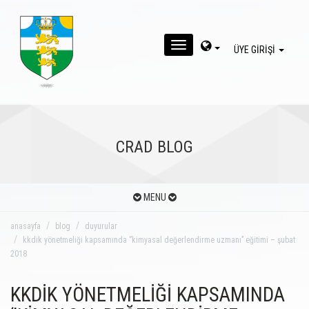
MENU
ÜYE GİRİŞİ
CRAD BLOG
MENU
anasayfa
blog
duyurular
kkdik yönetmeliği kapsamında ‘’kimyasal değerlendirme uzmanı’’ eğitimi – şubat
2018
KKDİK YÖNETMELİĞİ KAPSAMINDA