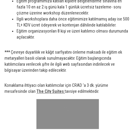
Eğitim programımıza katılan kişilere Belgelendirme sınavına en
fazla 10 en az 2 iş günü kala 1 günlük ücretsiz tazeleme- soru
çözme üzerine workshop düzenlenecektir.
İlgili workshoplara daha önce eğitimimize katılmamış aday ise 500
TL+ KDV ücret ödeyerek ve kontenjan dâhilinde katılabilirler.
Eğitim organizasyonları 8 kişi ve üzeri katılımcı olması durumunda
açılacaktır.
***
Çevreye duyarlılık ve kâğıt sarfiyatını önleme maksadı ile eğitim ek
metaryalleri basılı olarak sunulmayacaktır. Eğitim başlangıcında
katılımcılara verilecek şifre ile ilgili web sayfasından indirilecek ve
bilgisayar üzerinden takip edilecektir.
Konaklama ihtiyacı olan katılımcılar için CRAD ’a 3 dk. yürüme
mesafesinde olan
The City Suites
tavsiye edilmektedir.
BAŞVURU FORMU