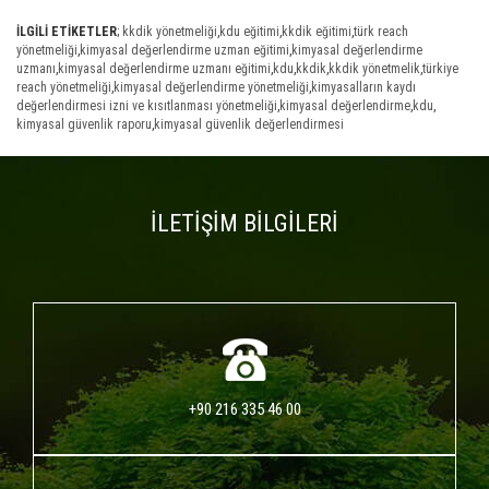
İLGİLİ ETİKETLER
;
kkdik yönetmeliği
,
kdu eğitimi
,
kkdik eğitimi
,
türk reach
yönetmeliği
,
kimyasal değerlendirme uzman eğitimi
,
kimyasal değerlendirme
uzmanı
,
kimyasal değerlendirme uzmanı eğitimi
,
kdu
,
kkdik
,
kkdik yönetmelik
,
türkiye
reach yönetmeliği
,
kimyasal değerlendirme yönetmeliği
,
kimyasalların kaydı
değerlendirmesi izni ve kısıtlanması yönetmeliği
,
kimyasal değerlendirme
,
kdu
,
kimyasal güvenlik raporu
,
kimyasal güvenlik değerlendirmesi
İLETİŞİM BİLGİLERİ
+90 216 335 46 00