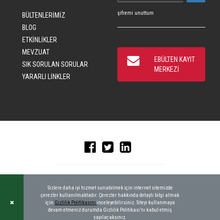
şifremi unuttum
BÜLTENLERİMİZ
BLOG
ETKİNLİKLER
MEVZUAT
EBÜLTEN KAYIT
SIK SORULAN SORULAR
MERKEZİ
YARARLI LİNKLER
© 2016 CRAD, ALL RIGHTS RESERVED
|
KEYWORDBANK
Sizlere daha iyi hizmet sunabilmek için internet sitemizde
çerezler kullanılmaktadır. Çerezler hakkında detaylı bilgi almak
için
Gizlilik Politikasını
inceleyebilirsiniz. Siteyi kullanmaya
devam etmeniz durumda Gizlilik Politikası’nı kabul etmiş
sayılacaksınız.