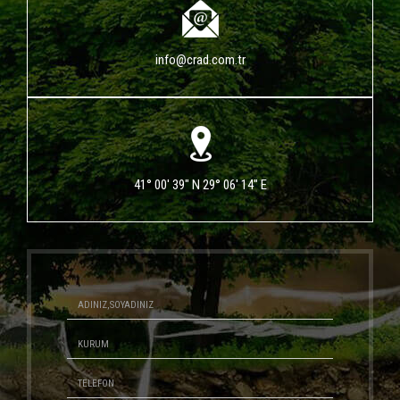
info@crad.com.tr
41° 00' 39" N 29° 06' 14" E