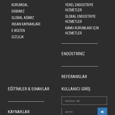
KURUMSAL
YEREL ENDÜSTRİYE
HİZMETLER
EKİBİMİZ
GLOBAL ENDÜSTRİYE
GLOBAL AĞIMIZ
HİZMETLER
İNSAN KAYNAKLARI
KAMU KURUMLARI İÇİN
E-BÜLTEN
HİZMETLER
GİZLİLİK
ENDÜSTRİNİZ
REFERANSLAR
EĞİTİMLER & SINAVLAR
KULLANICI GİRİŞ
KAYNAKLAR