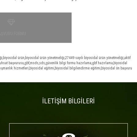
AŞVURU FORMU
ği
,
biyosidal ürün
,
biyosidal ürün yönetmeliği
,
27449 sayılı biyosidal ürün yönetmeliği
,
aktif
ruhsat başvurusu
,
gbf
,
msds
,
sds
,
güvenlik bilgi formu hazırlama
,
gbf hazırlama
,
biyosidal
ışmanlık hizmetleri
,
biyosidal eğitimi
,
biyosidal bilgilendirme eğitimi
,
biyosidal ön başvuru
İLETİŞİM BİLGİLERİ