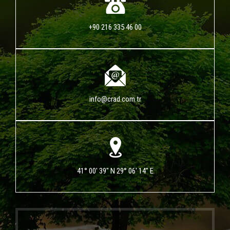
+90 216 335 46 00
info@crad.com.tr
41° 00' 39" N 29° 06' 14" E