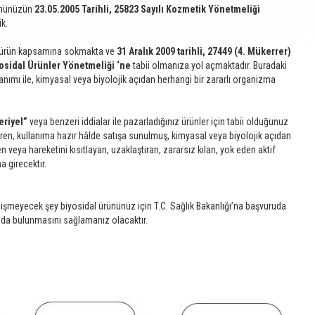
rününüzün
23.05.2005 Tarihli, 25823 Sayılı Kozmetik Yönetmeliği
ik.
l ürün kapsamına sokmakta ve
31 Aralık 2009 tarihli, 27449 (4. Mükerrer)
osidal Ürünler Yönetmeliği ‘ne
tabii olmanıza yol açmaktadır. Buradaki
nımı ile, kimyasal veya biyolojik açıdan herhangi bir zararlı organizma
eriyel”
veya benzeri iddialar ile pazarladığınız ürünler için tabii olduğunuz
eren, kullanıma hazır hâlde satışa sunulmuş, kimyasal veya biyolojik açıdan
 veya hareketini kısıtlayan, uzaklaştıran, zararsız kılan, yok eden aktif
 girecektir.
değişmeyecek şey biyosidal ürününüz için T.C. Sağlık Bakanlığı’na başvuruda
ada bulunmasını sağlamanız olacaktır.