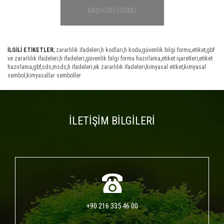
BAŞVURU FORMU
İLGİLİ ETİKETLER
;
zararlılık ifadeleri
,
h kodları
,
h kodu
,
güvenlik bilgi formu
,
etiket
,
gbf
ve zararlılık ifadeleri
,
h ifadeleri
,
güvenlik bilgi formu hazırlama
,
etiket işaretleri
,
etiket
hazırlama
,
gbf
,
sds
,
msds
,
h ifadeleri
,
ek zararlılık ifadeleri
,
kimyasal etiket
,
kimyasal
sembol
,
kimyasallar semboller
İLETİŞİM BİLGİLERİ
+90 216 335 46 00