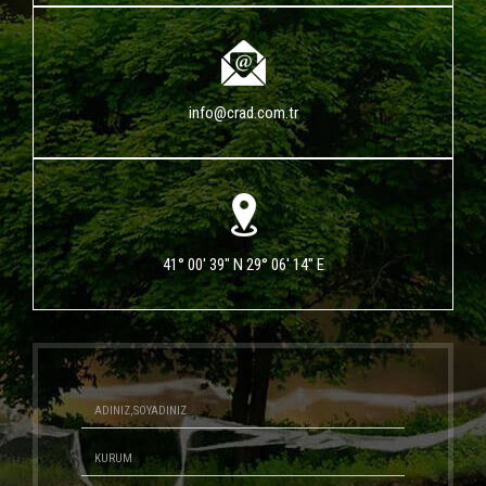
info@crad.com.tr
41° 00' 39" N 29° 06' 14" E