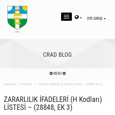
MENU
ÜYE GİRİŞİ
CRAD BLOG
MENU
kaynaklar
haberler
zararlılık ifadeleri (h kodları) listesi – (28848, ek 3)
ZARARLILIK İFADELERİ (H Kodları)
LİSTESİ – (28848, EK 3)