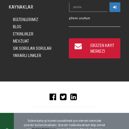
KAYNAKLAR
şifremi unuttum
BÜLTENLERİMİZ
BLOG
ETKİNLİKLER
MEVZUAT
EBÜLTEN KAYIT
SIK SORULAN SORULAR
MERKEZİ
YARARLI LİNKLER
© 2016 CRAD, ALL RIGHTS RESERVED
|
KEYWORDBANK
Sizlere daha iyi hizmet sunabilmek için internet sitemizde
çerezler kullanılmaktadır. Çerezler hakkında detaylı bilgi almak