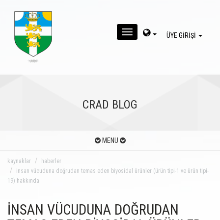
MENU
ÜYE GİRİŞİ
CRAD BLOG
MENU
kaynaklar
haberler
insan vücuduna doğrudan temas eden biyosidal ürünler (ürün tipi-1 ve ürün tipi-
19) hakkında
İNSAN VÜCUDUNA DOĞRUDAN