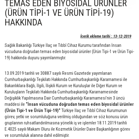
TEMAS EDEN BİYOSİDAL ÜRÜNLER
(ÜRÜN TİPİ-1 VE ÜRÜN TİPİ-19)
HAKKINDA
İçerik ekleme tarihi : 13-12-2019
Sağlık Bakanlığı Türkiye İlaç ve Tıbbî Cihaz Kurumu tarafından İnsan
vücuduna doğrudan temas eden biyosidal ürünler (Ürün Tipi-1 ve Ürün Tipi-
19) hakkında duyuru yayımlanmıştır.
13.09.2019 tarihli ve 30887 sayılı Resmi Gazetede yayımlanan
Cumhurbaşkanlığı Teşkilatı Hakkında Cumhurbaşkanlığı Kararnamesi ile
Bakanlıklara Bağlı, İlgili, İlişkili Kurum ve Kuruluşlar ile Diğer Kurum ve
Kuruluşların Teşkilatı Hakkında Cumhurbaşkanlığı Kararnamesinde
Değişiklik Yapılmasına Dair Cumhurbaşkanlığı Kararnamesi’nin 3 üncü
maddesi ile
“İnsan vücuduna doğrudan temas eden biyosidal ürünler
(Ürün Tipi-1 ve Ürün Tipi-19)”
Türkiye İlaç ve Tıbbî Cihaz Kurumunun
görev, yetki ve sorumluluğuna verilmiş olduğundan ve söz konusu ürün
gruplarının ruhsatlandırılmasına yönelik iş ve işlemler 18.11.2019 tarihli
E.4025 sayılı Makam Oluru ile Kozmetik Ürünler Daire Başkanlığının görev
ve sorumluluk alanına dahil edilmiştir.