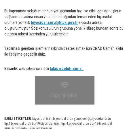
Bu kapsamda sektör memnuniyeti açısından hızlı ve etkili geri dönüşlerin
sağlanması adına insan vücuduna doğrudan temas eden biyosidal
ürünlere yönelik
biyosidal.soru@titck.gov.tr
e-posta adresi
oluşturulmuştur. Söz konusu ürün grubuna yönelik süreç bundan sonra bu
e-posta adresi üzerinden yürütülecektir.
Yapılması gereken işlemler hakkında destek almak için CRAD Uzman ekibi
ile iletişime geçebilirsiniz.
Bakanlık web sitesi için linki
takip edebilirsiniz.
BAŞVURU FORMU
İLGİLİ ETİKETLER
;
biyosidal ürün
,
biyosidal ürün yönetmeliği
,
biyosidal ürün
tipi1
,
biyosidal ürün tipi19
,
biyosidal ürün tipi-1
,
biyosidal ürün tipi-19
,
biyosidal
ürünler
,
biyosidal ürün yönetmeliği