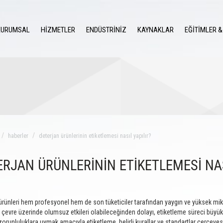
KURUMSAL
HİZMETLER
ENDÜSTRİNİZ
KAYNAKLAR
EĞİTİMLER &
haberler
deterjan ürünlerinin etiketlemesi nasıl yapılır?
RJAN ÜRÜNLERİNİN ETİKETLEMESİ NAS
ürünleri hem profesyonel hem de son tüketiciler tarafından yaygın ve yüksek mikta
e çevre üzerinde olumsuz etkileri olabileceğinden dolayı, etiketleme süreci büyük bi
zorunluluklara uymak amacıyla etiketleme, belirli kurallar ve standartlar çerçevesi