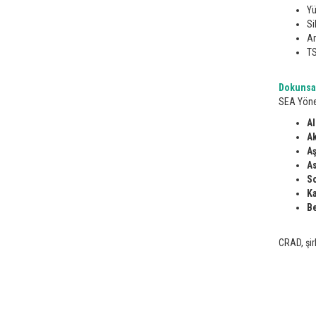
Yü
Si
Am
TS
Dokunsal
SEA Yönet
Al
Ak
Aş
As
So
Ka
Be
CRAD, şir