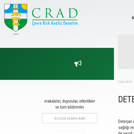
kaynaklar
DETE
makaleler, duyurular, etkinlikler
ve tüm bildirimler
Deterjan 
sağlığı v
de yasal 