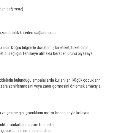
ından bağımsız)
zunabilirlik kriterleri sağlanmalıdır
r. Doğru bilgilerle donatılmış bir etiket, tüketicinin
tüketici sağlığını tehlikeye atmakla beraber, ürünü piyasaya
maddelerin bulunduğu ambalajlarda kullanılan, küçük çocukların
kazara zehirlenmesini veya zarar görmesini önlemek amacıyla
a ve çekme gibi çocukların motor becerileriyle kolayca
k standartlarına göre test edilir.
cukların erişimi sınırlandırılır.