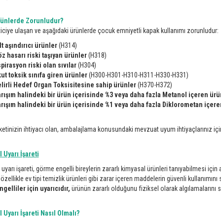
rünlerde Zorunludur?
iciye ulaşan ve aşağıdaki ürünlerde çocuk emniyetli kapak kullanımı zorunludur:
lt aşındırıcı ürünler
(H314)
z hasarı riski taşıyan ürünler
(H318)
pirasyon riski olan sıvılar
(H304)
ut toksik sınıfa giren ürünler
(H300-H301-H310-H311-H330-H331)
lirli Hedef Organ Toksisitesine sahip ürünler
(H370-H372)
rışım halindeki bir ürün içerisinde %3 veya daha fazla Metanol içeren ürü
rışım halindeki bir ürün içerisinde %1 veya daha fazla Diklorometan içere
ketinizin ihtiyacı olan, ambalajlama konusundaki mevzuat uyum ihtiyaçlarınız içi
 Uyarı İşareti
uyarı işareti, görme engelli bireylerin zararlı kimyasal ürünleri tanıyabilmesi içi
 özellikle ev tipi temizlik ürünleri gibi zarar içeren maddelerin güvenli kullanımın
gelliler için uyarıcıdır,
ürünün zararlı olduğunu fiziksel olarak algılamalarını s
Uyarı İşareti Nasıl Olmalı?