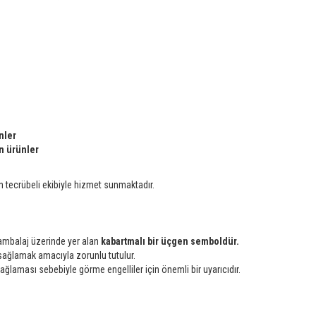
nler
n ürünler
n tecrübeli ekibiyle hizmet sunmaktadır.
n ambalaj üzerinde yer alan
kabartmalı bir üçgen semboldür.
ı sağlamak amacıyla zorunlu tutulur.
ağlaması sebebiyle görme engelliler için önemli bir uyarıcıdır.