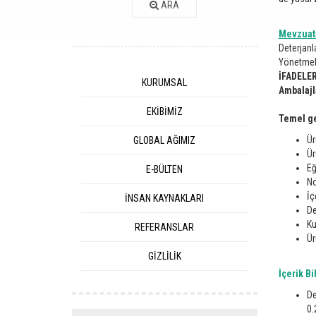
ARA
Mevzuata
Deterjanl
Yönetmeli
İFADELER
KURUMSAL
Ambalajl
EKİBİMİZ
Temel ge
Ür
GLOBAL AĞIMIZ
Ür
Eğ
E-BÜLTEN
No
İç
İNSAN KAYNAKLARI
De
Ku
REFERANSLAR
Ür
GİZLİLİK
İçerik Bi
De
0.