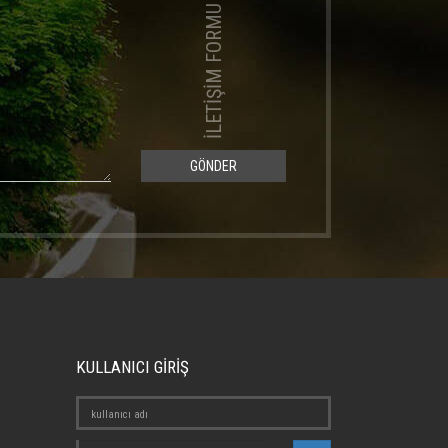
İLETİŞİM FORMU
GÖNDER
KULLANICI GİRİŞ