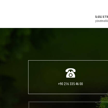
İLGİLİ ET
yönetmelik
+90 216 335 46 00