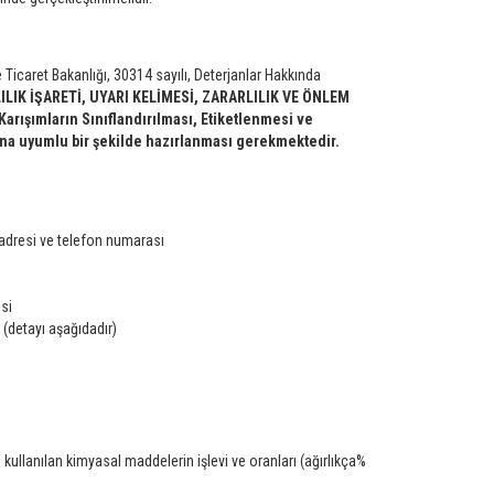
Ticaret Bakanlığı, 30314 sayılı, Deterjanlar Hakkında
LILIK İŞARETİ, UYARI KELİMESİ, ZARARLILIK VE ÖNLEM
arışımların Sınıflandırılması, Etiketlenmesi ve
na uyumlu bir şekilde hazırlanması gerekmektedir.
 adresi ve telefon numarası
si
 (detayı aşağıdadır)
kullanılan kimyasal maddelerin işlevi ve oranları (ağırlıkça%