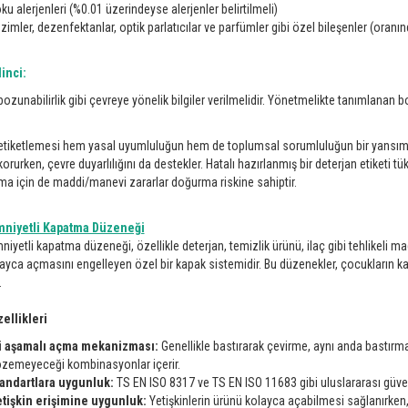
ku alerjenleri (%0.01 üzerindeyse alerjenler belirtilmeli)
zimler, dezenfektanlar, optik parlatıcılar ve parfümler gibi özel bileşenler (oran
inci:
bozunabilirlik gibi çevreye yönelik bilgiler verilmelidir. Yönetmelikte tanımlanan bo
etiketlemesi hem yasal uyumluluğun hem de toplumsal sorumluluğun bir yansımasıdı
korurken, çevre duyarlılığını da destekler. Hatalı hazırlanmış bir deterjan etiketi 
ma için de maddi/manevi zararlar doğurma riskine sahiptir.
niyetli Kapatma Düzeneği
iyetli kapatma düzeneği, özellikle deterjan, temizlik ürünü, ilaç gibi tehlikeli 
ayca açmasını engelleyen özel bir kapak sistemidir. Bu düzenekler, çocukların 
.
ellikleri
i aşamalı açma mekanizması:
Genellikle bastırarak çevirme, aynı anda bastırm
zemeyeceği kombinasyonlar içerir.
andartlara uygunluk:
TS EN ISO 8317 ve TS EN ISO 11683 gibi uluslararası güvenli
tişkin erişimine uygunluk:
Yetişkinlerin ürünü kolayca açabilmesi sağlanırken, ço