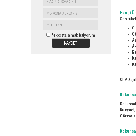
SOYADINIZ
E-
Hangi Ü
POSTA
Son tüket
TELEFON
ADRESİNİZ
Ci
Gö
*e-posta almak istiyorum
As
KAYDET
Ak
Be
Ka
Ka
CRAD, şir
Dokunsal
Dokunsal 
Bu işaret,
Görme en
Dokunsal 