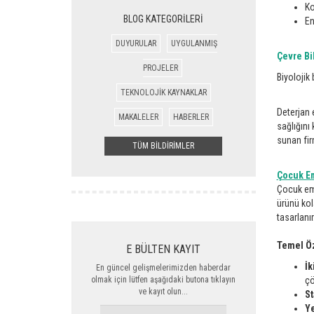
Ko
BLOG KATEGORİLERİ
En
DUYURULAR
UYGULANMIŞ
Çevre Bil
PROJELER
Biyolojik 
TEKNOLOJİK KAYNAKLAR
Deterjan 
MAKALELER
HABERLER
sağlığını 
sunan fir
TÜM BİLDİRİMLER
Çocuk Em
Çocuk emn
ürünü kol
tasarlanır
Temel Öz
E BÜLTEN KAYIT
İk
En güncel gelişmelerimizden haberdar
olmak için lütfen aşağıdaki butona tıklayın
çö
ve kayıt olun...
St
Ye
ADINIZ,