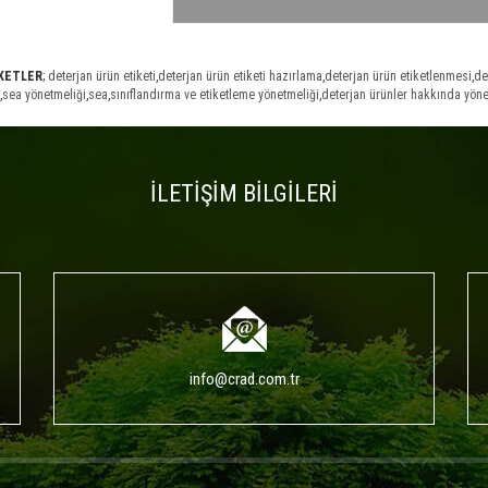
İKETLER
;
deterjan ürün etiketi
,
deterjan ürün etiketi hazırlama
,
deterjan ürün etiketlenmesi
,
de
,
sea yönetmeliği
,
sea
,
sınıflandırma ve etiketleme yönetmeliği
,
deterjan ürünler hakkında yöne
İLETİŞİM BİLGİLERİ
info@crad.com.tr