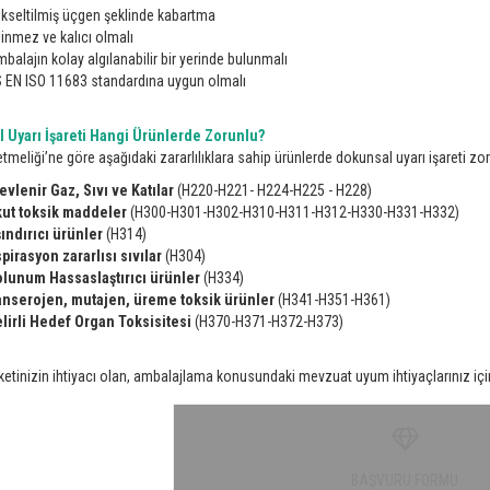
kseltilmiş üçgen şeklinde kabartma
linmez ve kalıcı olmalı
balajın kolay algılanabilir bir yerinde bulunmalı
 EN ISO 11683 standardına uygun olmalı
 Uyarı İşareti Hangi Ürünlerde Zorunlu?
meliği’ne göre aşağıdaki zararlılıklara sahip ürünlerde dokunsal uyarı işareti zo
evlenir Gaz, Sıvı ve Katılar
(H220-H221- H224-H225 - H228)
ut toksik maddeler
(H300-H301-H302-H310-H311-H312-H330-H331-H332)
ındırıcı ürünler
(H314)
pirasyon zararlısı sıvılar
(H304)
lunum Hassaslaştırıcı ürünler
(H334)
nserojen, mutajen, üreme toksik ürünler
(H341-H351-H361)
lirli Hedef Organ Toksisitesi
(H370-H371-H372-H373)
ketinizin ihtiyacı olan, ambalajlama konusundaki mevzuat uyum ihtiyaçlarınız içi
BAŞVURU FORMU