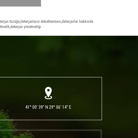
terjan tüzüğü
,
deterjanların etiketlenmesi
,
deterjanlar hakkında
tmelik
,
deterjan yönetmeliği
41° 00' 39" N 29° 06' 14" E