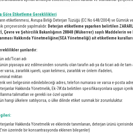
 Göre Etiketleme Gereklilikleri
arın etiketlenmesi, Avrupa Birliği Deterjan Tüzüğü (EC No 648/2004) ve Gümrük ve 
k çerçevesinde yapılmalıdır.
Deterjan etiketleme yaparken belirtilen ZARAR
İ, Çevre ve Şehircilik Bakanlığının 28848 (Mükerrer) sayılı Maddelerin ve K
anması Hakkında Yönetmeliğine(SEA Yönetmeliği) ait etiketleme kuralları
reklilikler şunlardır:
ün adı/Ticari adı
ünün piyasaya arz edilmesinden sorumlu olan tarafın adı ya da ticari adı ile tam
er varsa, zararlılık işareti, uyarı kelimesi, zararlılık ve önlem ifadeleri,
minal miktarı
erik veri belgesinin edinilebileceği adres, telefon numarası ve varsa e-posta adre
terjanlar Hakkında Yönetmelik, Ek-7A’da belirtilen spesifikasyonlara uygun içerik
llanma talimatları ve gerekli ise özel uyarılar
ün hangi ülkelere satılıyorsa, o ülke dilinde etiket sunmak bir zorunluluktur.
lgileri:
terjanlar Hakkında Yönetmelik ve eklerinde tanımlanan, deterjan ürünü içerisinde 
2'nin üzerinde bir konsantrasyonda eklenen bileşenler)