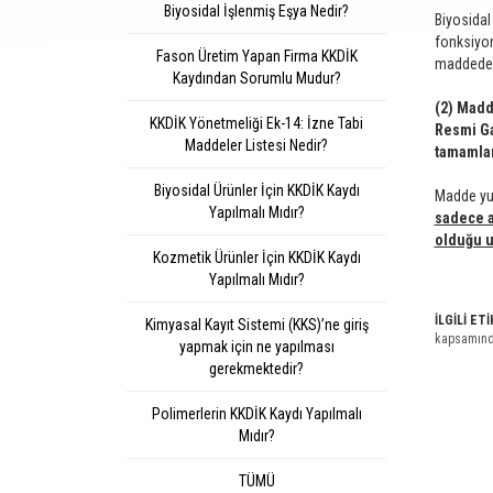
Biyosidal İşlenmiş Eşya Nedir?
Biyosidal
fonksiyon
Fason Üretim Yapan Firma KKDİK
maddeden 
Kaydından Sorumlu Mudur?
(2) Madde
KKDİK Yönetmeliği Ek-14: İzne Tabi
Resmi Ga
Maddeler Listesi Nedir?
tamamlan
Biyosidal Ürünler İçin KKDİK Kaydı
Madde yuk
Yapılmalı Mıdır?
sadece a
olduğu u
Kozmetik Ürünler İçin KKDİK Kaydı
Yapılmalı Mıdır?
İLGİLİ ET
Kimyasal Kayıt Sistemi (KKS)’ne giriş
kapsamınd
yapmak için ne yapılması
gerekmektedir?
Polimerlerin KKDİK Kaydı Yapılmalı
Mıdır?
TÜMÜ