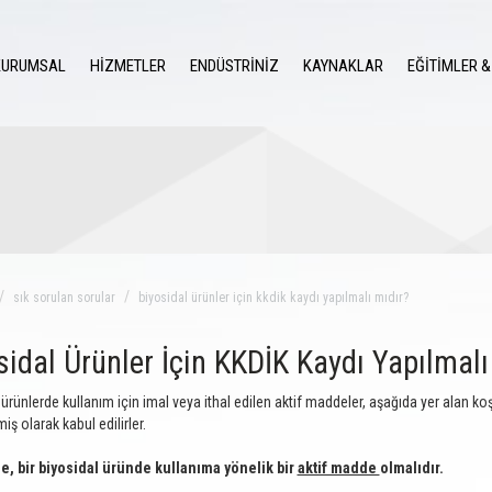
KURUMSAL
HİZMETLER
ENDÜSTRİNİZ
KAYNAKLAR
EĞİTİMLER &
sık sorulan sorular
biyosidal ürünler için kkdik kaydı yapılmalı mıdır?
sidal Ürünler İçin KKDİK Kaydı Yapılmalı
 ürünlerde kullanım için imal veya ithal edilen aktif maddeler, aşağıda yer alan k
miş olarak kabul edilirler.
e, bir biyosidal üründe kullanıma yönelik bir
aktif madde
olmalıdır.