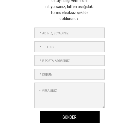
detaylı bilgi vermesini
istiyorsanız, lütfen aşağıdaki
formu eksiksiz şekilde
doldurunuz.
ADINIZ,
SOYADINIZ
TELEFON
E-
POSTA
ADRESİNİZ
KURUM
MESAJINIZ
GÖNDER