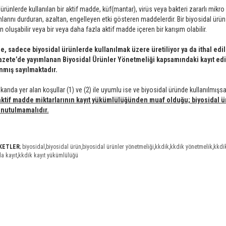
 ürünlerde kullanılan bir aktif madde, küf(mantar), virüs veya bakteri zararlı mik
larını durduran, azaltan, engelleyen etki gösteren maddelerdir. Bir biyosidal ür
oluşabilir veya bir veya daha fazla aktif madde içeren bir karışım olabilir.
, sadece biyosidal ürünlerde kullanılmak üzere üretiliyor ya da ithal edili
zete’de yayımlanan Biyosidal Ürünler Yönetmeliği kapsamındaki kayıt edi
mış sayılmaktadır.
arıda yer alan koşullar (1) ve (2) ile uyumlu ise ve biyosidal üründe kullanılmışsa 
ktif madde miktarlarının kayıt yükümlülüğünden muaf olduğu; biyosidal ürü
nutulmamalıdır.
İKETLER
;
biyosidal
,
biyosidal ürün
,
biyosidal ürünler yönetmeliği
,
kkdik
,
kkdik yönetmelik
,
kkdi
a kayıt
,
kkdik kayıt yükümlülüğü