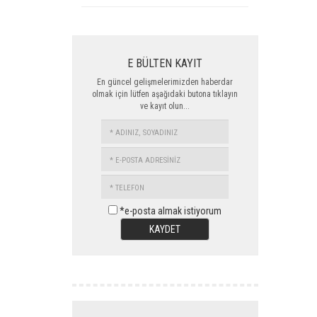
E BÜLTEN KAYIT
En güncel gelişmelerimizden haberdar
olmak için lütfen aşağıdaki butona tıklayın
ve kayıt olun...
ADINIZ,
SOYADINIZ
E-
POSTA
TELEFON
ADRESİNİZ
*e-posta almak istiyorum
KAYDET