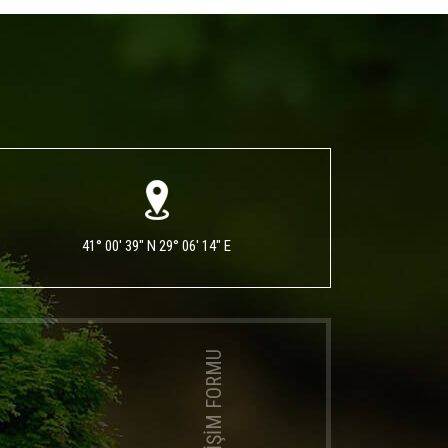
41° 00' 39" N 29° 06' 14" E
İLETİŞİM FORMU