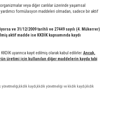
ro organizmalar veya diğer canlılar üzerinde yaşamsal
ün yardımcı formülasyon maddeleri olmadan, sadece bir aktif
yorsa ve 31/12/2009 tarihli ve 27449 sayılı (4. Mükerrer)
lmiş aktif madde ise KKDİK kapsamında kaydı
KKDİK uyarınca kayıt edilmiş olarak kabul edilirler.
Ancak,
n üretimi için kullanılan diğer maddelerin kayda tabi
k yönetmeliği
,
kkdik kaydı
,
kkdik yönetmeliği ve kkdik kaydı
,
kkdik