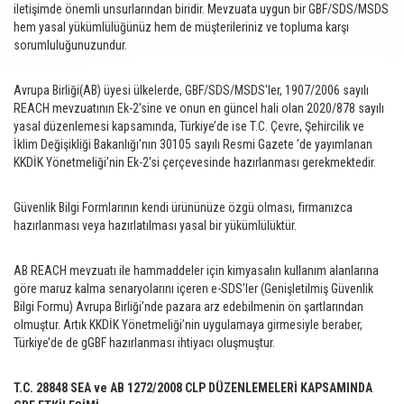
iletişimde önemli unsurlarından biridir. Mevzuata uygun bir GBF/SDS/MSDS
hem yasal yükümlülüğünüz hem de müşterileriniz ve topluma karşı
sorumluluğunuzundur.
Avrupa Birliği(AB) üyesi ülkelerde, GBF/SDS/MSDS'ler, 1907/2006 sayılı
REACH mevzuatının Ek-2'sine ve onun en güncel hali olan 2020/878 sayılı
yasal düzenlemesi kapsamında, Türkiye’de ise T.C. Çevre, Şehircilik ve
İklim Değişikliği Bakanlığı’nın 30105 sayılı Resmi Gazete ’de yayımlanan
KKDİK Yönetmeliği’nin Ek-2'si çerçevesinde hazırlanması gerekmektedir.
Güvenlik Bilgi Formlarının kendi ürününüze özgü olması, firmanızca
hazırlanması veya hazırlatılması yasal bir yükümlülüktür.
AB REACH mevzuatı ile hammaddeler için kimyasalın kullanım alanlarına
göre maruz kalma senaryolarını içeren e-SDS’ler (Genişletilmiş Güvenlik
Bilgi Formu) Avrupa Birliği’nde pazara arz edebilmenin ön şartlarından
olmuştur. Artık KKDİK Yönetmeliği’nin uygulamaya girmesiyle beraber,
Türkiye’de de gGBF hazırlanması ihtiyacı oluşmuştur.
T.C. 28848 SEA ve AB 1272/2008 CLP DÜZENLEMELERİ KAPSAMINDA