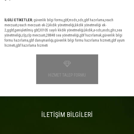
İLGİLİ ETİKETLER
;
güvenlik bilgi formu
,
gbf
,
msds
,
sds
,
gbf hazırlama
,
reach
mevzuatı
,
reach mevzuatı ek-2
,
kkdik yönetmeliği
,
kkdik yönetmeliği ek-
2
,
ggbf
,
genişletilmiş gbf
,
30105 sayılı kkdik yönetmeliği
,
kkdik
,
e-sds
,
esds
,
ghs
,
sea
yönetmeliği
,
clp
,
clp mevzuatı
,
28848 sea yönetmeliği
,
gbf hazırlamak
,
güvenlik bilgi
formu hazırlama
,
gbf danışmanlığı
,
güvenlik bilgi formu hazırlama hizmeti
,
gbf uyum
hizmeti
,
gbf hazırlama hizmeti
HİZMET TALEP FORMU
İLETİŞİM BİLGİLERİ