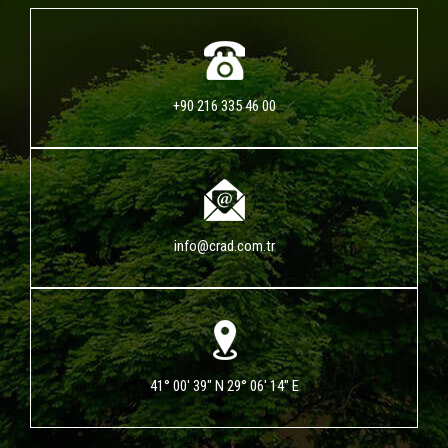
+90 216 335 46 00
info@crad.com.tr
41° 00' 39" N 29° 06' 14" E