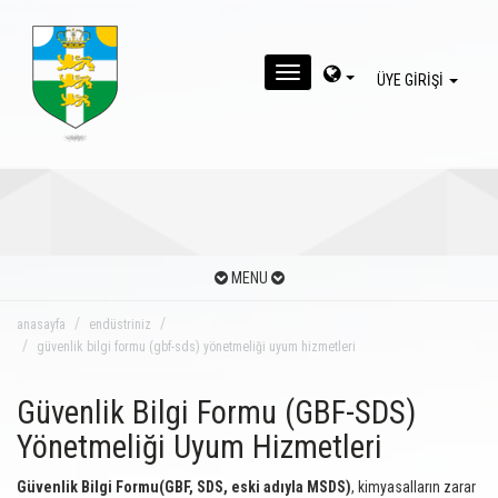
MENU
ÜYE GİRİŞİ
MENU
anasayfa
endüstriniz
güvenlik bilgi formu (gbf-sds) yönetmeliği uyum hizmetleri
Güvenlik Bilgi Formu (GBF-SDS)
Yönetmeliği Uyum Hizmetleri
Güvenlik Bilgi Formu(GBF, SDS, eski adıyla MSDS)
, kimyasalların zarar