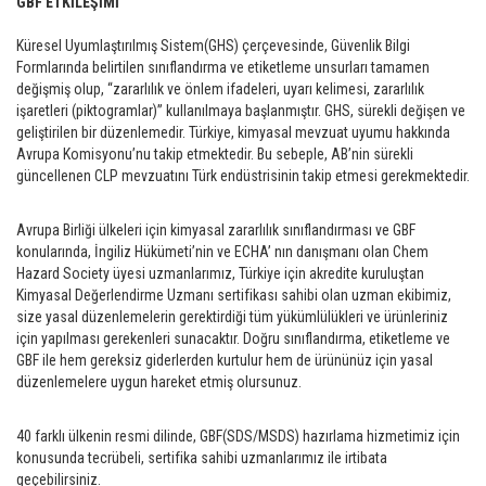
GBF ETKİLEŞİMİ
Küresel Uyumlaştırılmış Sistem(GHS) çerçevesinde, Güvenlik Bilgi
Formlarında belirtilen sınıflandırma ve etiketleme unsurları tamamen
değişmiş olup, “zararlılık ve önlem ifadeleri, uyarı kelimesi, zararlılık
işaretleri (piktogramlar)” kullanılmaya başlanmıştır. GHS, sürekli değişen ve
geliştirilen bir düzenlemedir. Türkiye, kimyasal mevzuat uyumu hakkında
Avrupa Komisyonu’nu takip etmektedir. Bu sebeple, AB’nin sürekli
güncellenen CLP mevzuatını Türk endüstrisinin takip etmesi gerekmektedir.
Avrupa Birliği ülkeleri için kimyasal zararlılık sınıflandırması ve GBF
konularında, İngiliz Hükümeti’nin ve ECHA’ nın danışmanı olan Chem
Hazard Society üyesi uzmanlarımız, Türkiye için akredite kuruluştan
Kimyasal Değerlendirme Uzmanı sertifikası sahibi olan uzman ekibimiz,
size yasal düzenlemelerin gerektirdiği tüm yükümlülükleri ve ürünleriniz
için yapılması gerekenleri sunacaktır. Doğru sınıflandırma, etiketleme ve
GBF ile hem gereksiz giderlerden kurtulur hem de ürününüz için yasal
düzenlemelere uygun hareket etmiş olursunuz.
40 farklı ülkenin resmi dilinde, GBF(SDS/MSDS) hazırlama hizmetimiz için
konusunda tecrübeli, sertifika sahibi uzmanlarımız ile irtibata
geçebilirsiniz.