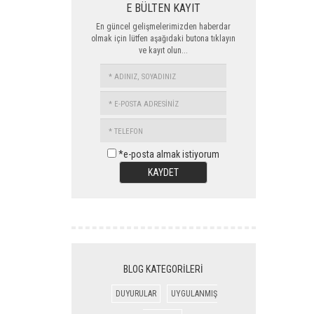
E BÜLTEN KAYIT
En güncel gelişmelerimizden haberdar
olmak için lütfen aşağıdaki butona tıklayın
ve kayıt olun...
ADINIZ,
SOYADINIZ
E-
POSTA
TELEFON
ADRESİNİZ
*e-posta almak istiyorum
KAYDET
BLOG KATEGORİLERİ
DUYURULAR
UYGULANMIŞ