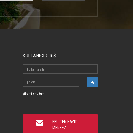
KULLANICI GİRİŞ
şifremi unuttum
EBÜLTEN KAYIT
MERKEZİ