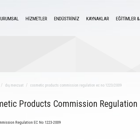
KURUMSAL
HİZMETLER
ENDÜSTRİNİZ
KAYNAKLAR
EĞİTİMLER &
dış mevzuat
cosmetic products commission regulation ec no 1223/2009
etic Products Commission Regulation
mission Regulation EC No 1223-2009