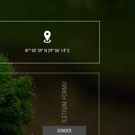
41° 00' 39" N 29° 06' 14" E
İLETİŞİM FORMU
GÖNDER