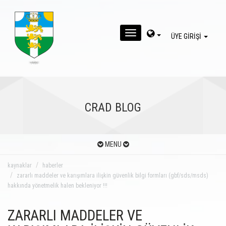
MENU
ÜYE GİRİŞİ
CRAD BLOG
MENU
kaynaklar
haberler
zararlı maddeler ve karışımlara ilişkin güvenlik bilgi formları (gbf/sds/msds)
hakkında yönetmelik halen bekleniyor !!!
ZARARLI MADDELER VE