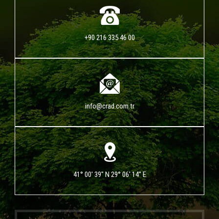
+90 216 335 46 00
info@crad.com.tr
41° 00' 39" N 29° 06' 14" E