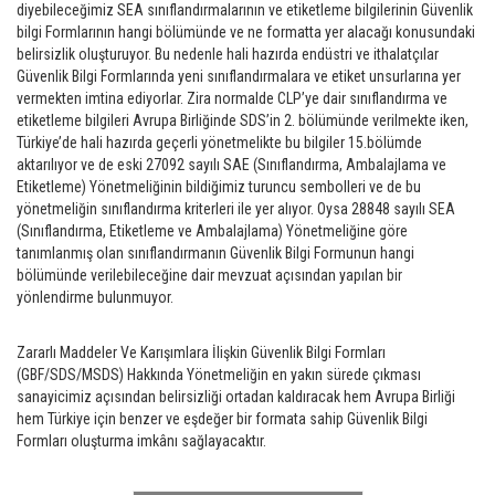
diyebileceğimiz SEA sınıflandırmalarının ve etiketleme bilgilerinin Güvenlik
bilgi Formlarının hangi bölümünde ve ne formatta yer alacağı konusundaki
belirsizlik oluşturuyor. Bu nedenle hali hazırda endüstri ve ithalatçılar
Güvenlik Bilgi Formlarında yeni sınıflandırmalara ve etiket unsurlarına yer
vermekten imtina ediyorlar. Zira normalde CLP’ye dair sınıflandırma ve
etiketleme bilgileri Avrupa Birliğinde SDS’in 2. bölümünde verilmekte iken,
Türkiye’de hali hazırda geçerli yönetmelikte bu bilgiler 15.bölümde
aktarılıyor ve de eski 27092 sayılı SAE (Sınıflandırma, Ambalajlama ve
Etiketleme) Yönetmeliğinin bildiğimiz turuncu sembolleri ve de bu
yönetmeliğin sınıflandırma kriterleri ile yer alıyor. Oysa 28848 sayılı SEA
(Sınıflandırma, Etiketleme ve Ambalajlama) Yönetmeliğine göre
tanımlanmış olan sınıflandırmanın Güvenlik Bilgi Formunun hangi
bölümünde verilebileceğine dair mevzuat açısından yapılan bir
yönlendirme bulunmuyor.
Zararlı Maddeler Ve Karışımlara İlişkin Güvenlik Bilgi Formları
(GBF/SDS/MSDS) Hakkında Yönetmeliğin en yakın sürede çıkması
sanayicimiz açısından belirsizliği ortadan kaldıracak hem Avrupa Birliği
hem Türkiye için benzer ve eşdeğer bir formata sahip Güvenlik Bilgi
Formları oluşturma imkânı sağlayacaktır.