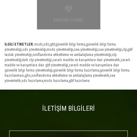
BAŞVURU FORMU
İLGİLİ ETİKETLER
;
msds
,
sds
,
gbf
,
güvenlik bilgi formu
,
güvenlik bilgi formu
yönetmeliği
,
sds yönetmeliği
,
msds yönetmeliği
,
sea yönetmeliği
,
sae yönetmeliği
,
clp
,
gbf
taslak yönetmeliği
,
sınıflandırma etiketleme ve ambalajlama yönetmeliği
,
clp
yönetmeliği
,
türk clp yönetmeliği
,
zararlı madde ve karışımlara dair yönetmelik
,
zararlı
madde ve karışımlara dair gbf yönetmeliği
,
zararlı madde ve karışımlara dair
güvenlik bilgi formu yönetmeliği
,
güvenlik bilgi formu hazırlama
,
güvenlik bilgi formu
hazırlanması
,
ghs
,
sınıflandırma etiketleme ve ambalajlama yönetmelik
,
sea
yönemtelik
,
sds hazırlama
,
msds hazırlama
,
gbf hazırlama
İLETİŞİM BİLGİLERİ