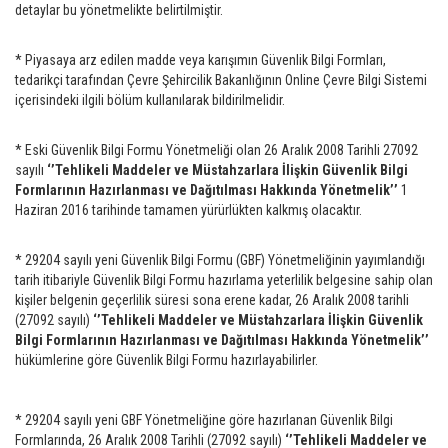
detaylar bu yönetmelikte belirtilmiştir.
* Piyasaya arz edilen madde veya karışımın Güvenlik Bilgi Formları,
tedarikçi tarafından Çevre Şehircilik Bakanlığının Online Çevre Bilgi Sistemi
içerisindeki ilgili bölüm kullanılarak bildirilmelidir.
* Eski Güvenlik Bilgi Formu Yönetmeliği olan 26 Aralık 2008 Tarihli 27092
sayılı
‘’Tehlikeli Maddeler ve Müstahzarlara İlişkin Güvenlik Bilgi
Formlarının Hazırlanması ve Dağıtılması Hakkında Yönetmelik’’
1
Haziran 2016 tarihinde tamamen yürürlükten kalkmış olacaktır.
* 29204 sayılı yeni Güvenlik Bilgi Formu (GBF) Yönetmeliğinin yayımlandığı
tarih itibariyle Güvenlik Bilgi Formu hazırlama yeterlilik belgesine sahip olan
kişiler belgenin geçerlilik süresi sona erene kadar, 26 Aralık 2008 tarihli
(27092 sayılı)
‘’Tehlikeli Maddeler ve Müstahzarlara İlişkin Güvenlik
Bilgi Formlarının Hazırlanması ve Dağıtılması Hakkında Yönetmelik’’
hükümlerine göre Güvenlik Bilgi Formu hazırlayabilirler.
* 29204 sayılı yeni GBF Yönetmeliğine göre hazırlanan Güvenlik Bilgi
Formlarında, 26 Aralık 2008 Tarihli (27092 sayılı)
‘’Tehlikeli Maddeler ve