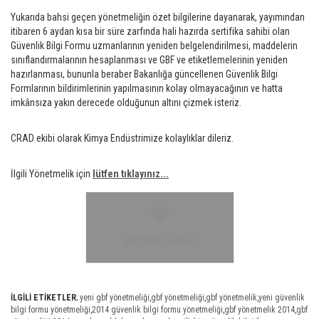
Yukarıda bahsi geçen yönetmeliğin özet bilgilerine dayanarak, yayımından
itibaren 6 aydan kısa bir süre zarfında hali hazırda sertifika sahibi olan
Güvenlik Bilgi Formu uzmanlarının yeniden belgelendirilmesi, maddelerin
sınıflandırmalarının hesaplanması ve GBF ve etiketlemelerinin yeniden
hazırlanması, bununla beraber Bakanlığa güncellenen Güvenlik Bilgi
Formlarının bildirimlerinin yapılmasının kolay olmayacağının ve hatta
imkânsıza yakın derecede olduğunun altını çizmek isteriz.
CRAD ekibi olarak Kimya Endüstrimize kolaylıklar dileriz.
İlgili Yönetmelik için
lütfen tıklayınız...
BAŞVURU FORMU
İLGİLİ ETİKETLER
;
yeni gbf yönetmeliği
,
gbf yönetmeliği
,
gbf yönetmelik
,
yeni güvenlik
bilgi formu yönetmeliği
,
2014 güvenlik bilgi formu yönetmeliği
,
gbf yönetmelik 2014
,
gbf