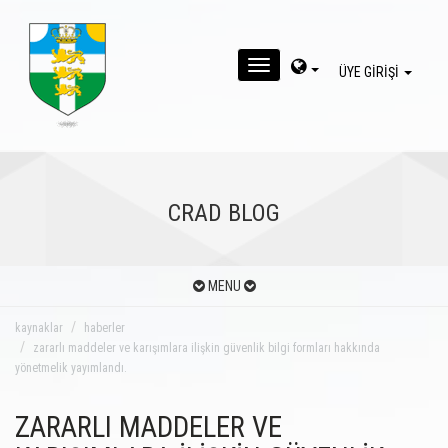
MENU
ÜYE GİRİŞİ
CRAD BLOG
MENU
kaynaklar
haberler
zararlı maddeler ve karışımlara ilişkin güvenlik bilgi formları hakkında
yönetmelik yayımlandı.
ZARARLI MADDELER VE