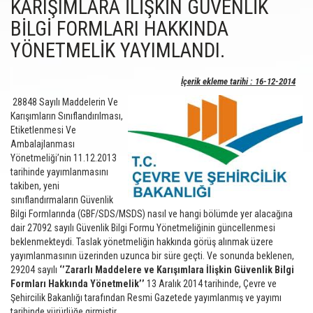
KARIŞIMLARA İLİŞKİN GÜVENLİK
BİLGİ FORMLARI HAKKINDA
YÖNETMELİK YAYIMLANDI.
İçerik ekleme tarihi : 16-12-2014
28848 Sayılı Maddelerin Ve
Karışımların Sınıflandırılması,
Etiketlenmesi Ve
Ambalajlanması
Yönetmeliği’nin 11.12.2013
tarihinde yayımlanmasını
takiben, yeni
sınıflandırmaların Güvenlik
Bilgi Formlarında (GBF/SDS/MSDS) nasıl ve hangi bölümde yer alacağına
dair 27092 sayılı Güvenlik Bilgi Formu Yönetmeliğinin güncellenmesi
beklenmekteydi. Taslak yönetmeliğin hakkında görüş alınmak üzere
yayımlanmasının üzerinden uzunca bir süre geçti. Ve sonunda beklenen,
29204 sayılı
‘’Zararlı Maddelere ve Karışımlara İlişkin Güvenlik Bilgi
Formları Hakkında Yönetmelik’’
13 Aralık 2014 tarihinde, Çevre ve
Şehircilik Bakanlığı tarafından Resmi Gazetede yayımlanmış ve yayımı
tarihinde yürürlüğe girmiştir.