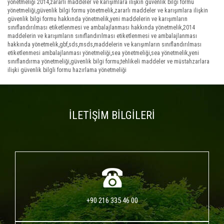
yönetmeliği 2014
,
zararlı maddeler ve karışımlara ilişkin güvenlik bilgi formu
yönetmeliği
,
güvenlik bilgi formu yönetmelik
,
zararlı maddeler ve karışımlara ilişkin
güvenlik bilgi formu hakkında yönetmelik
,
yeni maddelerin ve karışımların
sınıflandırılması etiketlenmesi ve ambalajlanması hakkında yönetmelik
,
2014
maddelerin ve karışımların sınıflandırılması etiketlenmesi ve ambalajlanması
hakkında yönetmelik
,
gbf
,
sds
,
msds
,
maddelerin ve karışımların sınıflandırılması
etiketlenmesi ambalajlanması yönetmeliği
,
sea yönetmeliği
,
sea yönetmelik
,
yeni
sınıflandırma yönetmeliği
,
güvenlik bilgi formu
,
tehlikeli maddeler ve müstahzarlara
ilişki güvenlik bilgli formu hazırlama yönetmeliği
İLETİŞİM BİLGİLERİ
+90 216 335 46 00