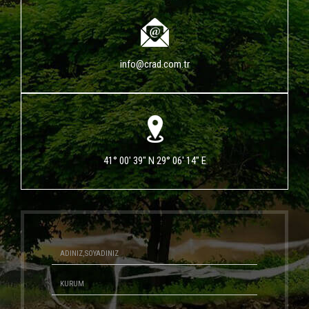
info@crad.com.tr
41° 00' 39" N 29° 06' 14" E