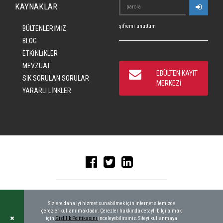
KAYNAKLAR
şifremi unuttum
BÜLTENLERİMİZ
BLOG
ETKİNLİKLER
MEVZUAT
EBÜLTEN KAYIT
SIK SORULAN SORULAR
MERKEZİ
YARARLI LİNKLER
© 2016 CRAD, ALL RIGHTS RESERVED
|
KEYWORDBANK
Sizlere daha iyi hizmet sunabilmek için internet sitemizde
çerezler kullanılmaktadır. Çerezler hakkında detaylı bilgi almak
için
Gizlilik Politikasını
inceleyebilirsiniz. Siteyi kullanmaya