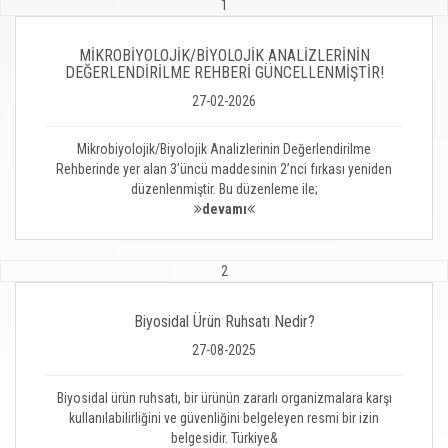
1
MİKROBİYOLOJİK/BİYOLOJİK ANALİZLERİNİN
DEĞERLENDİRİLME REHBERİ GÜNCELLENMİŞTİR!
27-02-2026
Mikrobiyolojik/Biyolojik Analizlerinin Değerlendirilme
Rehberinde yer alan 3’üncü maddesinin 2’nci fırkası yeniden
düzenlenmiştir. Bu düzenleme ile;
devamı
2
Biyosidal Ürün Ruhsatı Nedir?
27-08-2025
Biyosidal ürün ruhsatı, bir ürünün zararlı organizmalara karşı
kullanılabilirliğini ve güvenliğini belgeleyen resmi bir izin
belgesidir. Türkiye&