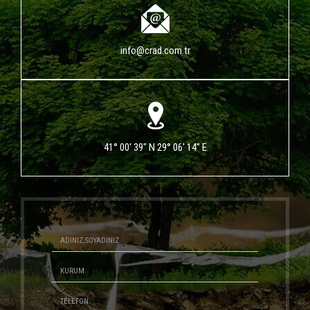
info@crad.com.tr
41° 00' 39" N 29° 06' 14" E