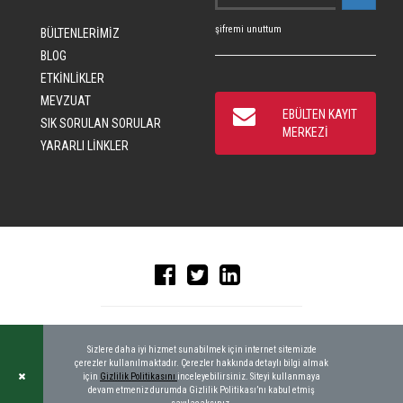
şifremi unuttum
BÜLTENLERİMİZ
BLOG
ETKİNLİKLER
MEVZUAT
EBÜLTEN KAYIT
SIK SORULAN SORULAR
MERKEZİ
YARARLI LİNKLER
© 2016 CRAD, ALL RIGHTS RESERVED
|
KEYWORDBANK
Sizlere daha iyi hizmet sunabilmek için internet sitemizde
çerezler kullanılmaktadır. Çerezler hakkında detaylı bilgi almak
için
Gizlilik Politikasını
inceleyebilirsiniz. Siteyi kullanmaya
devam etmeniz durumda Gizlilik Politikası’nı kabul etmiş