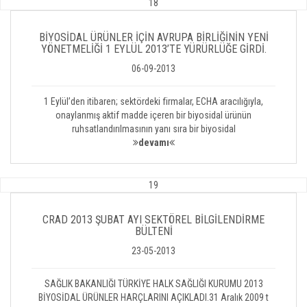
18
BİYOSİDAL ÜRÜNLER İÇİN AVRUPA BİRLİĞİNİN YENİ
YÖNETMELİĞİ 1 EYLÜL 2013’TE YÜRÜRLÜĞE GİRDİ.
06-09-2013
1 Eylül’den itibaren; sektördeki firmalar, ECHA aracılığıyla,
onaylanmış aktif madde içeren bir biyosidal ürünün
ruhsatlandırılmasının yanı sıra bir biyosidal
devamı
19
CRAD 2013 ŞUBAT AYI SEKTÖREL BİLGİLENDİRME
BÜLTENİ
23-05-2013
SAĞLIK BAKANLIĞI TÜRKİYE HALK SAĞLIĞI KURUMU 2013
BİYOSİDAL ÜRÜNLER HARÇLARINI AÇIKLADI.31 Aralık 2009 t