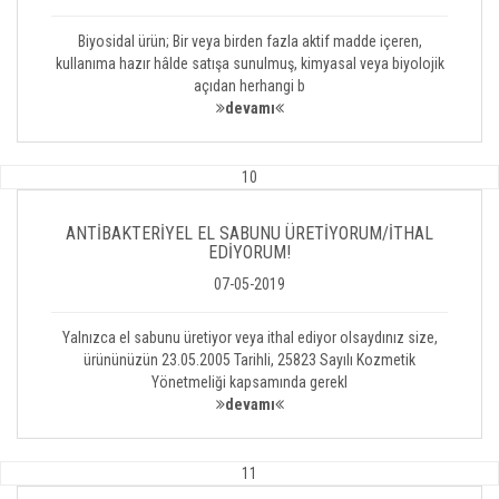
Biyosidal ürün; Bir veya birden fazla aktif madde içeren,
kullanıma hazır hâlde satışa sunulmuş, kimyasal veya biyolojik
açıdan herhangi b
devamı
10
ANTİBAKTERİYEL EL SABUNU ÜRETİYORUM/İTHAL
EDİYORUM!
07-05-2019
Yalnızca el sabunu üretiyor veya ithal ediyor olsaydınız size,
ürününüzün 23.05.2005 Tarihli, 25823 Sayılı Kozmetik
Yönetmeliği kapsamında gerekl
devamı
11