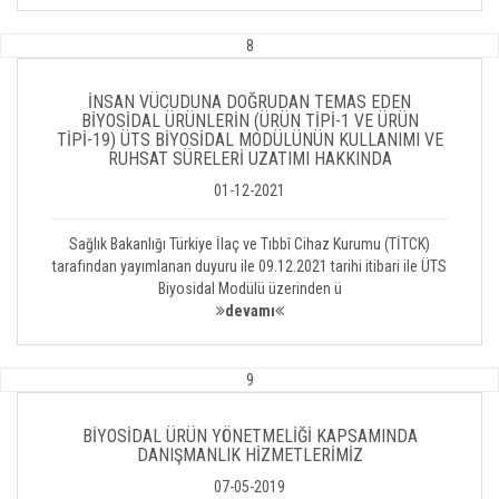
8
İNSAN VÜCUDUNA DOĞRUDAN TEMAS EDEN
BİYOSİDAL ÜRÜNLERİN (ÜRÜN TİPİ-1 VE ÜRÜN
TİPİ-19) ÜTS BİYOSİDAL MODÜLÜNÜN KULLANIMI VE
RUHSAT SÜRELERİ UZATIMI HAKKINDA
01-12-2021
Sağlık Bakanlığı Türkiye İlaç ve Tıbbî Cihaz Kurumu (TİTCK)
tarafından yayımlanan duyuru ile 09.12.2021 tarihi itibari ile ÜTS
Biyosidal Modülü üzerinden ü
devamı
9
BİYOSİDAL ÜRÜN YÖNETMELİĞİ KAPSAMINDA
DANIŞMANLIK HİZMETLERİMİZ
07-05-2019