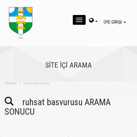
MENU
ÜYE GİRİŞİ
SİTE İÇİ ARAMA
eti̇ketler
ruhsat basvurusu
ruhsat basvurusu ARAMA
SONUCU