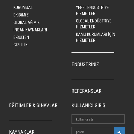
KURUMSAL
YEREL ENDÜSTRİYE
HİZMETLER
EKİBİMİZ
GLOBAL ENDÜSTRİYE
GLOBAL AĞIMIZ
HİZMETLER
İNSAN KAYNAKLARI
KAMU KURUMLARI İÇİN
E-BÜLTEN
HİZMETLER
GİZLİLİK
ENDÜSTRİNİZ
REFERANSLAR
EĞİTİMLER & SINAVLAR
KULLANICI GİRİŞ
KAYNAKLAR