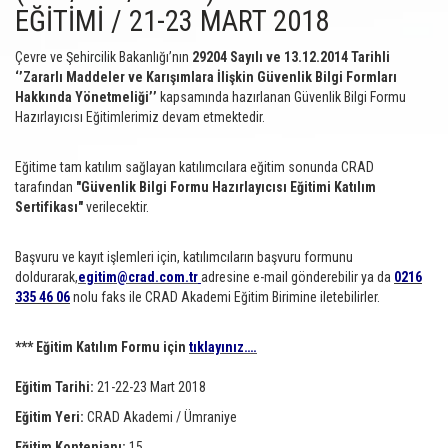
EĞİTİMİ / 21-23 MART 2018
Çevre ve Şehircilik Bakanlığı’nın
29204 Sayılı ve 13.12.2014 Tarihli
‘’Zararlı Maddeler ve Karışımlara İlişkin Güvenlik Bilgi Formları
Hakkında Yönetmeliği’’
kapsamında hazırlanan Güvenlik Bilgi Formu
Hazırlayıcısı Eğitimlerimiz devam etmektedir.
Eğitime tam katılım sağlayan katılımcılara eğitim sonunda CRAD
tarafından
"Güvenlik Bilgi Formu Hazırlayıcısı Eğitimi Katılım
Sertifikası"
verilecektir.
Başvuru ve kayıt işlemleri için, katılımcıların başvuru formunu
doldurarak,
egitim@crad.com.tr
adresine e-mail gönderebilir ya da
0216
335 46 06
nolu faks ile CRAD Akademi Eğitim Birimine iletebilirler.
*** Eğitim Katılım Formu için
tıklayınız….
Eğitim Tarihi:
21-22-23 Mart 2018
Eğitim Yeri:
CRAD Akademi / Ümraniye
Eğitim Kontenjanı:
15