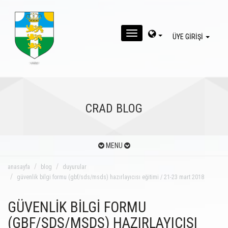
MENU
ÜYE GİRİŞİ
CRAD BLOG
MENU
anasayfa
blog
duyurular
güvenlik bilgi formu (gbf/sds/msds) hazırlayıcısı eğitimi / 21-23 mart 2018
GÜVENLİK BİLGİ FORMU
(GBF/SDS/MSDS) HAZIRLAYICISI