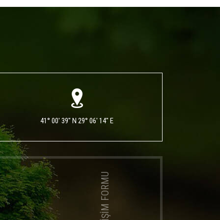
41° 00' 39" N 29° 06' 14" E
İLETİŞİM FORMU