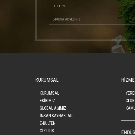
KURUMSAL
HİZME
KURUMSAL
YERE
EKİBİMİZ
GLOB
GLOBAL AĞIMIZ
KAMU
İNSAN KAYNAKLARI
E-BÜLTEN
GİZLİLİK
ENDÜS