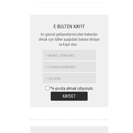
E BÜLTEN KAYIT
En güncel gelişmelerimizden haberdar
olmak için lütfen aşağıdaki butona tıklayın
ve kayıt olun...
ADINIZ,
SOYADINIZ
E-
POSTA
TELEFON
ADRESİNİZ
*e-posta almak istiyorum
KAYDET