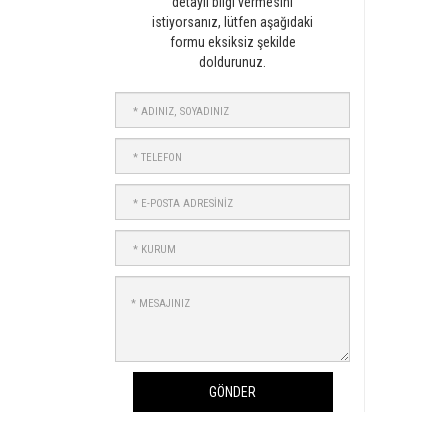
detaylı bilgi vermesini
istiyorsanız, lütfen aşağıdaki
formu eksiksiz şekilde
doldurunuz.
ADINIZ,
SOYADINIZ
TELEFON
E-
POSTA
ADRESİNİZ
KURUM
MESAJINIZ
GÖNDER