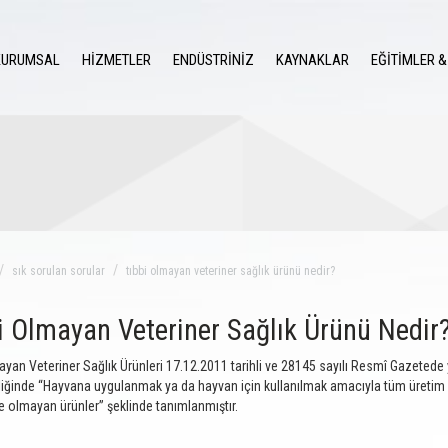
KURUMSAL
HİZMETLER
ENDÜSTRİNİZ
KAYNAKLAR
EĞİTİMLER &
sık sorulan sorular
tıbbi olmayan veteriner sağlık ürünü nedir?
i Olmayan Veteriner Sağlık Ürünü Nedir
ayan Veteriner Sağlık Ürünleri 17.12.2011 tarihli ve 28145 sayılı Resmî Gazetede
ğinde “Hayvana uygulanmak ya da hayvan için kullanılmak amacıyla tüm üretim aş
de olmayan ürünler” şeklinde tanımlanmıştır.