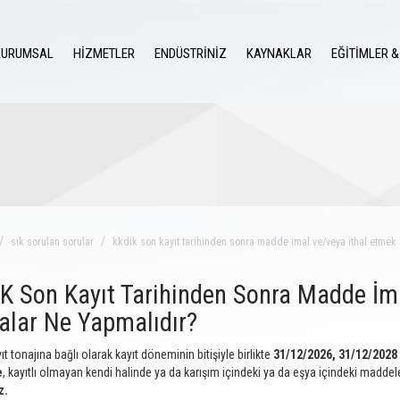
KURUMSAL
HİZMETLER
ENDÜSTRİNİZ
KAYNAKLAR
EĞİTİMLER &
sık sorulan sorular
kkdik son kayıt tarihinden sonra madde imal ve/veya ithal etmek 
K Son Kayıt Tarihinden Sonra Madde İma
alar Ne Yapmalıdır?
t tonajına bağlı olarak kayıt döneminin bitişiyle birlikte
31/12/2026, 31/12/2028
e
, kayıtlı olmayan kendi halinde ya da karışım içindeki ya da eşya içindeki maddel
z.