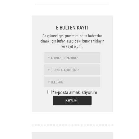
E BÜLTEN KAYIT
En güncel gelişmelerimizden haberdar
olmak için lütfen aşağıdaki butona tıklayın
ve kayıt olun...
ADINIZ,
SOYADINIZ
E-
POSTA
TELEFON
ADRESİNİZ
*e-posta almak istiyorum
KAYDET