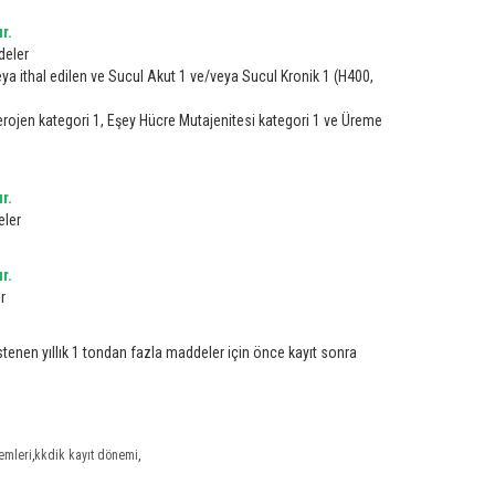
r.
deler
ya ithal edilen ve Sucul Akut 1 ve/veya Sucul Kronik 1 (H400,
serojen kategori 1, Eşey Hücre Mutajenitesi kategori 1 ve Üreme
r.
ddeler
r.
r
stenen yıllık 1 tondan fazla maddeler için önce kayıt sonra
lemleri
,
kkdik kayıt dönemi
,