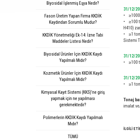
Biyosidal İşlenmiş Eşya Nedir?
31/12/20
• ≥1000 t
Fason Üretim Yapan Firma KKDİK
• ≥100 to
Kaydından Sorumlu Mudur?
H410) zar
• ≥1 ton/
KKDİK Yönetmeliği Ek-14: İzne Tabi
Sistemi T
Maddeler Listesi Nedir?
Biyosidal Ürünler İçin KKDİK Kaydı
31/12/20
Yapılmalı Mıdır?
• ≥100 to
Kozmetik Ürünler İçin KKDİK Kaydı
31/12/20
Yapılmalı Mıdır?
• ≥1 ton/
Kimyasal Kayıt Sistemi (KKS)’ne giriş
yapmak için ne yapılması
Tonaj ban
gerekmektedir?
imalat ve
Polimerlerin KKDİK Kaydı Yapılmalı
Mıdır?
İLGİLİ ET
TÜMÜ