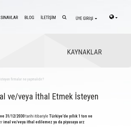
 SINAVLAR
BLOG
İLETİŞİM
ÜYE GİRİŞİ
KAYNAKLAR
isteyen firmalar ne yapmalıdır?
l ve/veya İthal Etmek İsteyen
 ve 31/12/2030
tarihi itibariyle
Türkiye’de yıllık 1 ton ve
er
imal ve/veya ithal edilemez ya da piyasaya arz