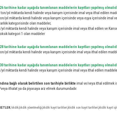
26 tarihine kadar aşağıda tanımlanan maddelerin kayıtları yapılmış olmalıdı
on/yıl miktarda kendi halinde veya karışım içerisinde imal veya ithal edilen mad
n/yıl miktarda kendi halinde veya karışım içerisinde veya eşya içerisinde imal ve
arlılık kategorisinde olan maddeler,
yıl miktarda kendi halinde veya karışım içerisinde imal veya ithal edilen ve Kan
oksik kategori 1 olan maddeler
28 tarihine kadar aşağıda tanımlanan maddelerin kayıtları yapılmış olmalıdı
n/yıl miktarda kendi halinde veya karışım içerisinde imal veya ithal edilen ma
30 tarihine kadar aşağıda tanımlanan maddelerin kayıtları yapılmış olmalıdı
yıl miktarda kendi halinde veya karışım içerisinde imal veya ithal edilen maddele
dına bağlı olarak belirtilen son tarihiyle birlikte
imal ve/veya ithal edilmek i
/veya ithalat ya da piyasaya arz etmek durumundadır.
İKETLER
;
kkdik
,
kkdik yöentmeliği
,
kkdik kayıt tarihleri
,
kkdik son kayıt tarihleri
,
kkdik kayıt iş