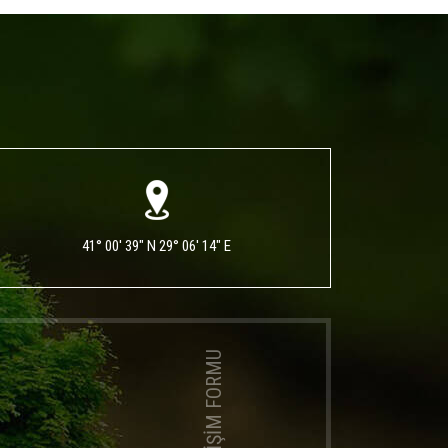
41° 00' 39" N 29° 06' 14" E
İLETİŞİM FORMU