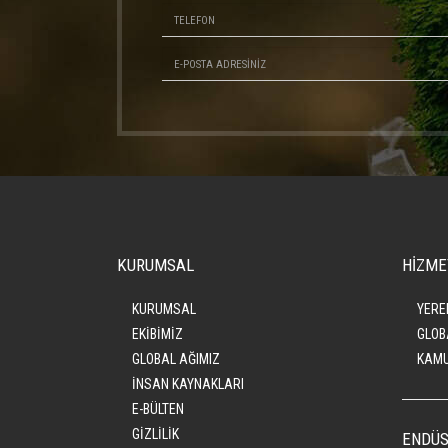
KURUMSAL
HİZME
KURUMSAL
YERE
EKİBİMİZ
GLOB
GLOBAL AĞIMIZ
KAMU
İNSAN KAYNAKLARI
E-BÜLTEN
GİZLİLİK
ENDÜS