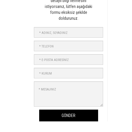
detaylı bilgi vermesini
istiyorsanız, lütfen aşağıdaki
formu eksiksiz şekilde
doldurunuz.
ADINIZ,
SOYADINIZ
TELEFON
E-
POSTA
ADRESİNİZ
KURUM
MESAJINIZ
GÖNDER