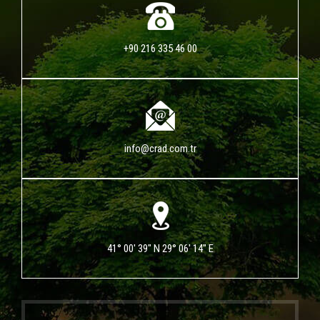
+90 216 335 46 00
info@crad.com.tr
41° 00' 39" N 29° 06' 14" E