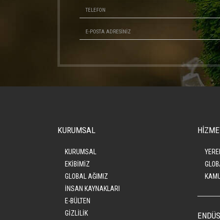
KURUMSAL
HİZME
KURUMSAL
YERE
EKİBİMİZ
GLOB
GLOBAL AĞIMIZ
KAMU
İNSAN KAYNAKLARI
E-BÜLTEN
GİZLİLİK
ENDÜS