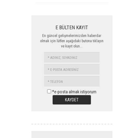
E BÜLTEN KAYIT
En güncel gelişmelerimizden haberdar
olmak için lütfen aşağıdaki butona tıklayın
ve kayıt olun...
ADINIZ,
SOYADINIZ
E-
POSTA
TELEFON
ADRESİNİZ
*e-posta almak istiyorum
KAYDET