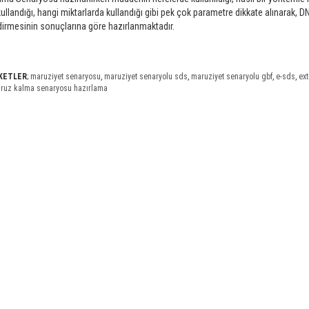
 kullandığı, hangi miktarlarda kullandığı gibi pek çok parametre dikkate alınarak, D
irmesinin sonuçlarına göre hazırlanmaktadır.
İKETLER
;
maruziyet senaryosu
,
maruziyet senaryolu sds
,
maruziyet senaryolu gbf
,
e-sds
,
ext
ruz kalma senaryosu hazırlama