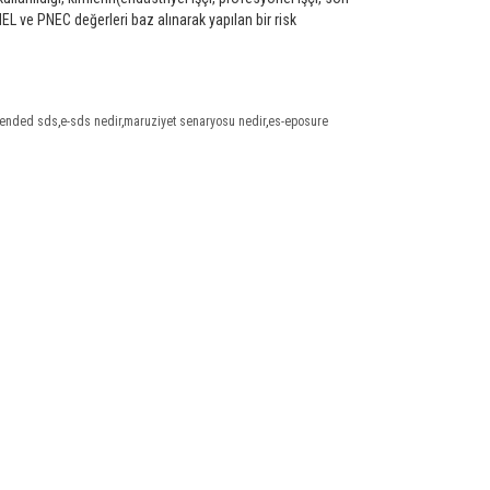
NEL ve PNEC değerleri baz alınarak yapılan bir risk
ended sds
,
e-sds nedir
,
maruziyet senaryosu nedir
,
es-eposure