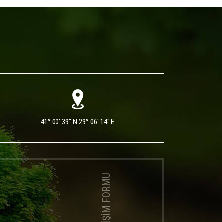
41° 00' 39" N 29° 06' 14" E
İLETİŞİM FORMU