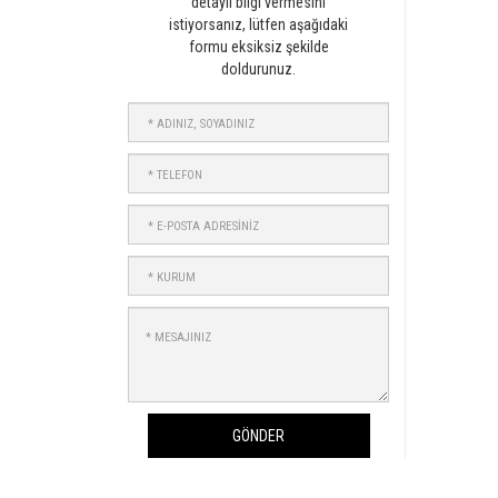
detaylı bilgi vermesini
istiyorsanız, lütfen aşağıdaki
formu eksiksiz şekilde
doldurunuz.
ADINIZ,
SOYADINIZ
TELEFON
E-
POSTA
ADRESİNİZ
KURUM
MESAJINIZ
GÖNDER