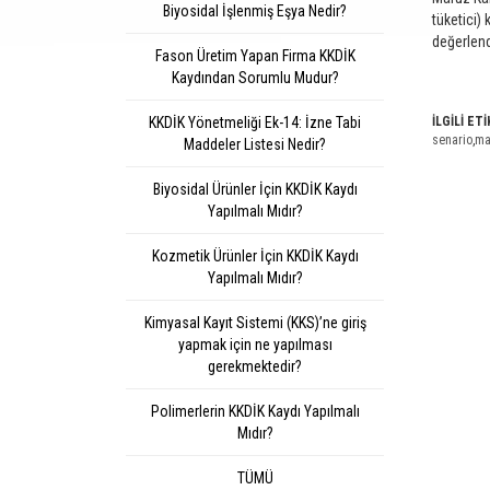
Biyosidal İşlenmiş Eşya Nedir?
tüketici)
değerlend
Fason Üretim Yapan Firma KKDİK
Kaydından Sorumlu Mudur?
KKDİK Yönetmeliği Ek-14: İzne Tabi
İLGİLİ ET
senario
,
ma
Maddeler Listesi Nedir?
Biyosidal Ürünler İçin KKDİK Kaydı
Yapılmalı Mıdır?
Kozmetik Ürünler İçin KKDİK Kaydı
Yapılmalı Mıdır?
Kimyasal Kayıt Sistemi (KKS)’ne giriş
yapmak için ne yapılması
gerekmektedir?
Polimerlerin KKDİK Kaydı Yapılmalı
Mıdır?
TÜMÜ