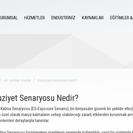
KURUMSAL
HİZMETLER
ENDÜSTRİNİZ
KAYNAKLAR
EĞİTİMLER &
sık sorulan sorular
maruziyet senaryosu nedir?
ziyet Senaryosu Nedir?
 Kalma Senaryosu (ES-Exposure Senario), bir kimyasalın güvenli bir şekilde elleç
a özel olarak maruz kalmaların sebep olabileceği zararlı etkilerden korunmak ama
nlemleri detaylarıyla tanımlar.
ma Senaryosu hazırlanırken maddenin nerelerde kullanıldığı, nasıl bir yöntemle kul