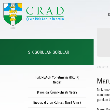
SIK SORULAN SORULAR
anasayfa
Türk REACH Yönetmeliği (KKDİK)
Maru
Nedir?
Bir Maruz
Biyosidal Ürün Ruhsatı Nedir?
alanların
gereken ö
Biyosidal Ürün Ruhsatı Nasıl Alınır?
Maruz Kal