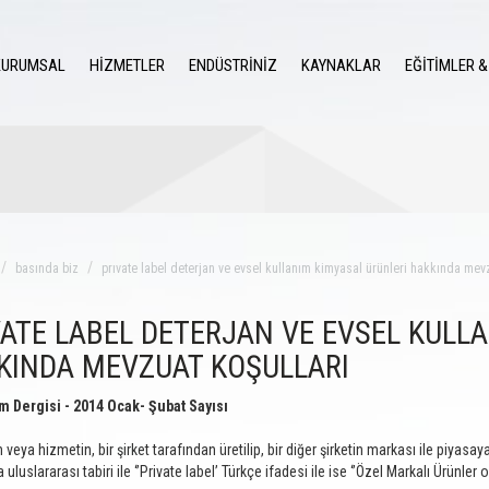
KURUMSAL
HİZMETLER
ENDÜSTRİNİZ
KAYNAKLAR
EĞİTİMLER &
basında biz
prıvate label deterjan ve evsel kullanım kimyasal ürünleri hakkında mevz
VATE LABEL DETERJAN VE EVSEL KULL
KINDA MEVZUAT KOŞULLARI
 Dergisi - 2014 Ocak- Şubat Sayısı
 veya hizmetin, bir şirket tarafından üretilip, bir diğer şirketin markası ile piyasa
luslararası tabiri ile ‘’Private label’ Türkçe ifadesi ile ise ‘’Özel Markalı Ürünler ol