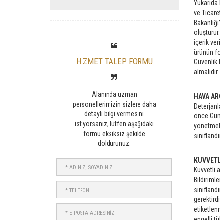
Yukarıda 
ve Ticare
Bakanlığı
oluşturur.
içerik ver
ürünün fo
HİZMET TALEP FORMU
Güvenlik 
almalıdır.
Alanında uzman
HAVA AR
personellerimizin sizlere daha
Deterjanl
detaylı bilgi vermesini
önce Gümr
istiyorsanız, lütfen aşağıdaki
yönetmeli
formu eksiksiz şekilde
sınıfland
doldurunuz.
KUVVETL
ADINIZ,
Kuvvetli 
SOYADINIZ
Bildiriml
TELEFON
sınıflandı
gerektirdi
E-
etiketlen
POSTA
engelli tü