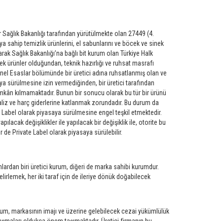
er Sağlık Bakanlığı tarafından yürütülmekte olan 27449 (4.
aya sahip temizlik ürünlerini, el sabunlarını ve böcek ve sinek
rak Sağlık Bakanlığı’na bağlı bit kurum olan Türkiye Halk
k ürünler olduğundan, teknik hazırlığı ve ruhsat masrafı
Genel Esaslar bölümünde bir üretici adına ruhsatlanmış olan ve
saya sürülmesine izin vermediğinden, bir üretici tarafından
imkân kılmamaktadır. Bunun bir sonucu olarak bu tür bir ürünü
aliz ve harç giderlerine katlanmak zorundadır. Bu durum da
e Label olarak piyasaya sürülmesine engel teşkil etmektedir.
ılacak değişiklikler ile yapılacak bir değişiklik ile, otorite bu
r de Private Label olarak piyasaya sürülebilir.
Bunlardan biri üretici kurum, diğeri de marka sahibi kurumdur.
irlemek, her iki taraf için de ileriye dönük doğabilecek
rum, markasının imajı ve üzerine gelebilecek cezai yükümlülük