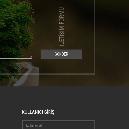
İLETİŞİM FORMU
GÖNDER
KULLANICI GİRİŞ