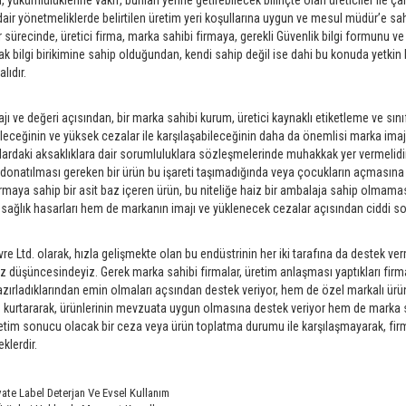
, yükümlülüklerine vakıf, bunları yerine getirebilecek bilinçte olan üreticiler ile 
dair yönetmeliklerde belirtilen üretim yeri koşullarına uygun ve mesul müdür’e sahi
er sürecinde, üretici firma, marka sahibi firmaya, gerekli Güvenlik bilgi formunu 
k bilgi birikimine sahip olduğundan, kendi sahip değil ise dahi bu konuda yetkin 
lıdır.
jı ve değeri açısından, bir marka sahibi kurum, üretici kaynaklı etiketleme ve sını
leceğinin ve yüksek cezalar ile karşılaşabileceğinin daha da önemlisi marka imaj
ardaki aksaklıklara dair sorumluluklara sözleşmelerinde muhakkak yer vermelidirle
le donatılması gereken bir ürün bu işareti taşımadığında veya çocukların açmasına 
ırmaya sahip bir asit baz içeren ürün, bu niteliğe haiz bir ambalaja sahip olmam
sağlık hasarları hem de markanın imajı ve yüklenecek cezalar açısından ciddi sor
e Ltd. olarak, hızla gelişmekte olan bu endüstrinin her iki tarafına da destek ver
iz düşüncesindeyiz. Gerek marka sahibi firmalar, üretim anlaşması yaptıkları firm
azırladıklarından emin olmaları açsından destek veriyor, hem de özel markalı ürü
kurtararak, ürünlerinin mevzuata uygun olmasına destek veriyor hem de marka sahi
tim sonucu olacak bir ceza veya ürün toplatma durumu ile karşılaşmayarak, firma
klerdir.
vate Label Deterjan Ve Evsel Kullanım