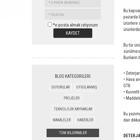
POSTA
Bu kapsam
TELEFON
ADRESİNİZ
pazarda 
ürünlere 
*e-posta almak istiyorum
ürünlerdir
KAYDET
Bu tür ür
sürülmesi
Bunların b
• Deterja
BLOG KATEGORİLERİ
• Hava aro
GTB
DUYURULAR
UYGULANMIŞ
• Kuvvetli
• Maddele
PROJELER
TEKNOLOJİK KAYNAKLAR
Bu yazımı
dair dikk
MAKALELER
HABERLER
TÜM BİLDİRİMLER
DETERJ