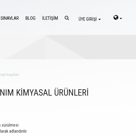
 SINAVLAR
BLOG
İLETİŞİM
ÜYE GİRİŞİ
uat koşulları
ANIM KİMYASAL ÜRÜNLERİ
ya sürülmesi
arak adlandırılır.