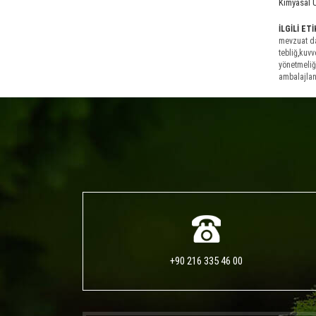
Kimyasal 
İLGİLİ ET
mevzuat da
tebliğ
,
kuvve
yönetmeliğ
ambalajlan
+90 216 335 46 00