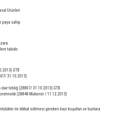
sal Ürünleri
ir paya sahip
azara
ere tabidir.
10.2013) GTB
8807/ 31.10.2013)
na dair tebliğ (28807/ 31.10.2013) GTB
yönetmelik (28848 Mükerrer / 11.12.2013)
lülükler ile dikkat edilmesi gereken bazı koşulları ve bunlara