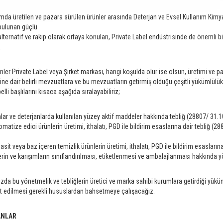
da üretilen ve pazara sürülen ürünler arasında Deterjan ve Evsel Kullanım Kimya
bulunan güçlü
alternatif ve rakip olarak ortaya konulan, Private Label endüstrisinde de önemli b
.
ünler Private Label veya Şirket markası, hangi koşulda olur ise olsun, üretimi ve p
ne dair belirli mevzuatlara ve bu mevzuatların getirmiş olduğu çeşitli yükümlülükl
elli başlılarını kısaca aşağıda sıralayabiliriz;
nlar ve deterjanlarda kullanılan yüzey aktif maddeler hakkında tebliğ (28807/ 31.
matize edici ürünlerin üretimi, ithalatı, PGD ile bildirim esaslarına dair tebliğ (2
 asit veya baz içeren temizlik ürünlerin üretimi, ithalatı, PGD ile bildirim esasları
rin ve karışımların sınıflandırılması, etiketlenmesi ve ambalajlanması hakkında 
zda bu yönetmelik ve tebliğlerin üretici ve marka sahibi kurumlara getirdiği yüküm
at edilmesi gerekli hususlardan bahsetmeye çalışacağız.
ANLAR