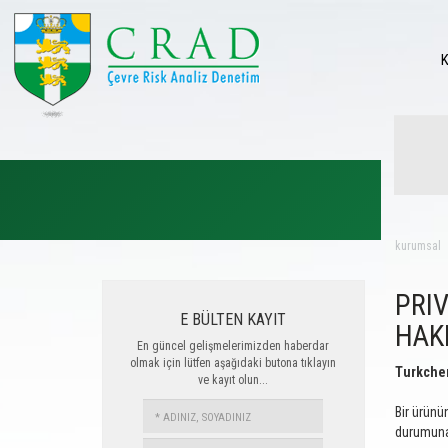
kurumsal
PRI
E BÜLTEN KAYIT
HAK
En güncel gelişmelerimizden haberdar
olmak için lütfen aşağıdaki butona tıklayın
Turkchem
ve kayıt olun...
ADINIZ,
Bir ürünün
SOYADINIZ
durumuna u
E-