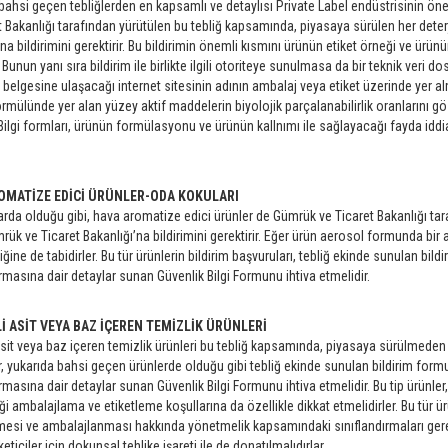
bahsi geçen tebliğlerden en kapsamlı ve detaylısı Private Label endüstrisinin önem
t Bakanlığı tarafından yürütülen bu tebliğ kapsamında, piyasaya sürülen her det
’na bildirimini gerektirir. Bu bildirimin önemli kısmını ürünün etiket örneği ve ürü
 Bunun yanı sıra bildirim ile birlikte ilgili otoriteye sunulmasa da bir teknik veri do
i belgesine ulaşacağı internet sitesinin adının ambalaj veya etiket üzerinde yer al
rmülünde yer alan yüzey aktif maddelerin biyolojik parçalanabilirlik oranlarını
Bilgi formları, ürünün formülasyonu ve ürünün kallnımı ile sağlayacağı fayda iddiar
OMATİZE EDİCİ ÜRÜNLER-ODA KOKULARI
arda olduğu gibi, hava aromatize edici ürünler de Gümrük ve Ticaret Bakanlığı t
ük ve Ticaret Bakanlığı’na bildirimini gerektirir. Eğer ürün aerosol formunda bir 
ğine de tabidirler. Bu tür ürünlerin bildirim başvuruları, tebliğ ekinde sunulan bi
ırmasına dair detaylar sunan Güvenlik Bilgi Formunu ihtiva etmelidir.
İ ASİT VEYA BAZ İÇEREN TEMİZLİK ÜRÜNLERİ
asit veya baz içeren temizlik ürünleri bu tebliğ kapsamında, piyasaya sürülmeden ö
er, yukarıda bahsi geçen ürünlerde olduğu gibi tebliğ ekinde sunulan bildirim for
rmasına dair detaylar sunan Güvenlik Bilgi Formunu ihtiva etmelidir. Bu tip ürünler, 
ği ambalajlama ve etiketleme koşullarına da özellikle dikkat etmelidirler. Bu tür ür
mesi ve ambalajlanması hakkında yönetmelik kapsamındaki sınıflandırmaları gere
keticiler için dokunsal tehlike işareti ile de donatılmalıdırlar.