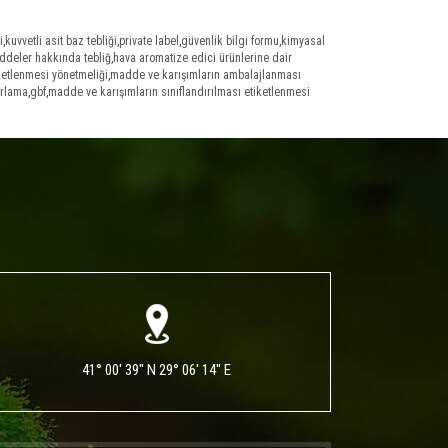
i
,
kuvvetli asit baz tebliği
,
private label
,
güvenlik bilgi formu
,
kimyasal
addeler hakkında tebliğ
,
hava aromatize edici ürünlerine dair
ketlenmesi yönetmeliği
,
madde ve karışımların ambalajlanması
ırlama
,
gbf
,
madde ve karışımların sınıflandırılması etiketlenmesi
41° 00' 39" N 29° 06' 14" E