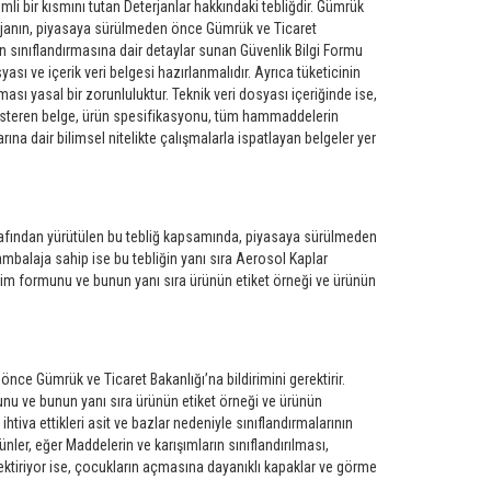
li bir kısmını tutan Deterjanlar hakkındaki tebliğdir. Gümrük
erjanın, piyasaya sürülmeden önce Gümrük ve Ticaret
nün sınıflandırmasına dair detaylar sunan Güvenlik Bilgi Formu
syası ve içerik veri belgesi hazırlanmalıdır. Ayrıca tüketicinin
ması yasal bir zorunluluktur. Teknik veri dosyası içeriğinde ise,
 gösteren belge, ürün spesifikasyonu, tüm hammaddelerin
ına dair bilimsel nitelikte çalışmalarla ispatlayan belgeler yer
arafından yürütülen bu tebliğ kapsamında, piyasaya sürülmeden
ambalaja sahip ise bu tebliğin yanı sıra Aerosol Kaplar
ldirim formunu ve bunun yanı sıra ürünün etiket örneği ve ürünün
nce Gümrük ve Ticaret Bakanlığı’na bildirimini gerektirir.
munu ve bunun yanı sıra ürünün etiket örneği ve ürünün
ihtiva ettikleri asit ve bazlar nedeniyle sınıflandırmalarının
ünler, eğer Maddelerin ve karışımların sınıflandırılması,
ktiriyor ise, çocukların açmasına dayanıklı kapaklar ve görme