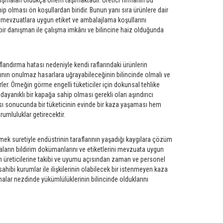
çalışmaları oldukça önem taşımaktadır. Üretici firmanın bu
p olması ön koşullardan biridir. Bunun yanı sıra ürünlere dair
ve mevzuatlara uygun etiket ve ambalajlama koşullarını
bir danışman ile çalışma imkânı ve bilincine haiz olduğunda
flandırma hatası nedeniyle kendi raflarındaki ürünlerin
ının onulmaz hasarlara uğrayabileceğinin bilincinde olmalı ve
r. Örneğin görme engelli tüketiciler için dokunsal tehlike
dayanıklı bir kapağa sahip olması gerekli olan aşındırıcı
ası sonucunda bir tüketicinin evinde bir kaza yaşaması hem
umluluklar getirecektir.
mek suretiyle endüstrinin taraflarının yaşadığı kaygılara çözüm
aların bildirim dokümanlarını ve etiketlerini mevzuata uygun
n üreticilerine takibi ve uyumu açısından zaman ve personel
bi kurumlar ile ilişkilerinin olabilecek bir istenmeyen kaza
lar nezdinde yükümlülüklerinin bilincinde olduklarını