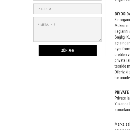
ADRESİNİZ
KURUM
BİYOSİD
MESAJINIZ
Bir organ
Mükerrer s
ilaçların
Sağlığı K
açısından
aynı formü
GÖNDER
üretilen 
private l
teoride m
Dileriz ki
tür ürünle
PRIVATE
Private la
Yukarıda 
sorunları
Marka sah