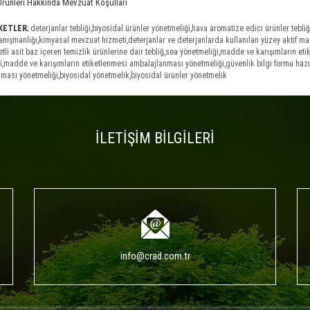
Ürünleri Hakkında Mevzuat Koşulları
İKETLER
;
deterjanlar tebliği
,
biyosidal ürünler yönetmeliği
,
hava aromatize edici ürünler tebliğ
nışmanlığı
,
kimyasal mevzuat hizmeti
,
deterjanlar ve deterjanlarda kullanılan yüzey aktif m
tli asit baz içeren temizlik ürünlerine dair tebliğ
,
sea yönetmeliği
,
madde ve karışımların eti
i
,
madde ve karışımların etiketlenmesi ambalajlanması yönetmeliği
,
güvenlik bilgi formu haz
ması yönetmeliği
,
biyosidal yönetmelik
,
biyosidal ürünler yönetmelik
İLETİŞİM BİLGİLERİ
info@crad.com.tr