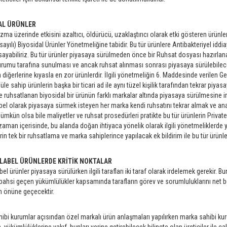
AL ÜRÜNLER
izma üzerinde etkisini azaltıcı, öldürücü, uzaklaştırıcı olarak etki gösteren ürünl
ayılı) Biyosidal Ürünler Yönetmeliğine tabidir. Bu tür ürünlere Antibakteriyel iddi
ı sayabiliriz. Bu tür ürünler piyasaya sürülmeden önce bir Ruhsat dosyası hazırlana
urumu tarafına sunulması ve ancak ruhsat alınması sonrası piyasaya sürülebilece
 diğerlerine kıyasla en zor ürünlerdir. İlgili yönetmeliğin 6. Maddesinde verilen 
le sahip ürünlerin başka bir ticari ad ile aynı tüzel kişilik tarafından tekrar piya
ve ruhsatlanan biyosidal bir ürünün farklı markalar altında piyasaya sürülmesine 
abel olarak piyasaya sürmek isteyen her marka kendi ruhsatını tekrar almak ve an
ümkün olsa bile maliyetler ve ruhsat prosedürleri pratikte bu tür ürünlerin Privat
 zaman içerisinde, bu alanda doğan ihtiyaca yönelik olarak ilgili yönetmeliklerde yap
rin tek bir ruhsatlama ve marka sahiplerince yapılacak ek bildirim ile bu tür ürünle
 LABEL ÜRÜNLERDE KRİTİK NOKTALAR
bel ürünler piyasaya sürülürken ilgili tarafları iki taraf olarak irdelemek gerekir. 
bahsi geçen yükümlülükler kapsamında tarafların görev ve sorumluluklarını net bel
n önüne geçecektir.
ibi kurumlar açısından özel markalı ürün anlaşmaları yapılırken marka sahibi ku