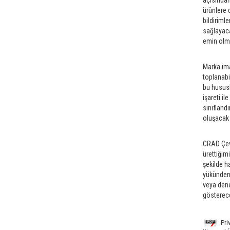
açısından
ürünlere 
bildiriml
sağlayaca
emin olma
Marka ima
toplanabi
bu hususl
işareti i
sınıfland
oluşacak 
CRAD Çevr
ürettiğim
şekilde h
yükünden 
veya dene
gösterece
Pri