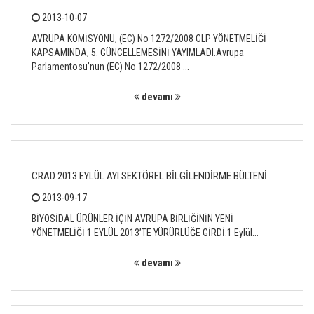
2013-10-07
AVRUPA KOMİSYONU, (EC) No 1272/2008 CLP YÖNETMELİĞİ
KAPSAMINDA, 5. GÜNCELLEMESİNİ YAYIMLADI.Avrupa
Parlamentosu’nun (EC) No 1272/2008 ...
devamı
CRAD 2013 EYLÜL AYI SEKTÖREL BİLGİLENDİRME BÜLTENİ
2013-09-17
BİYOSİDAL ÜRÜNLER İÇİN AVRUPA BİRLİĞİNİN YENİ
YÖNETMELİĞİ 1 EYLÜL 2013’TE YÜRÜRLÜĞE GİRDİ.1 Eylül...
devamı