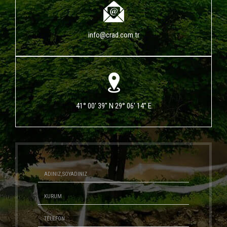
info@crad.com.tr
41° 00' 39" N 29° 06' 14" E