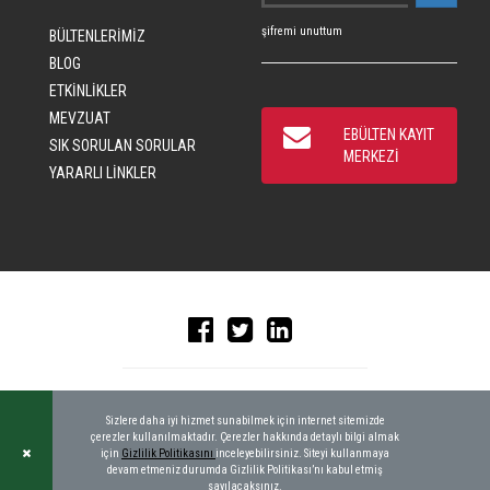
şifremi unuttum
BÜLTENLERİMİZ
BLOG
ETKİNLİKLER
MEVZUAT
EBÜLTEN KAYIT
SIK SORULAN SORULAR
MERKEZİ
YARARLI LİNKLER
© 2016 CRAD, ALL RIGHTS RESERVED
|
KEYWORDBANK
Sizlere daha iyi hizmet sunabilmek için internet sitemizde
çerezler kullanılmaktadır. Çerezler hakkında detaylı bilgi almak
için
Gizlilik Politikasını
inceleyebilirsiniz. Siteyi kullanmaya
devam etmeniz durumda Gizlilik Politikası’nı kabul etmiş
sayılacaksınız.