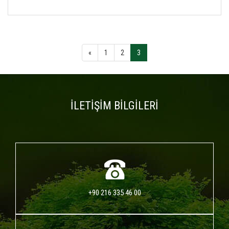
«
1
2
3
İLETİŞİM BİLGİLERİ
+90 216 335 46 00