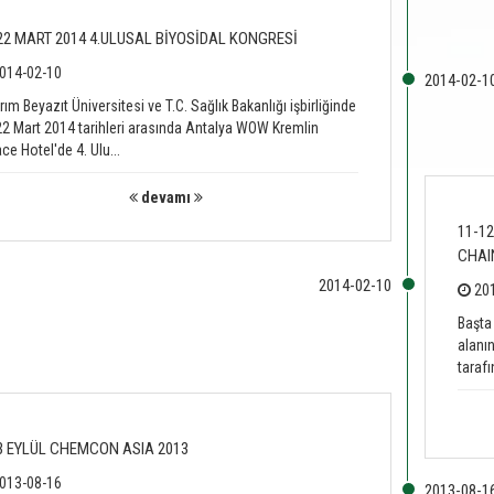
22 MART 2014 4.ULUSAL BİYOSİDAL KONGRESİ
014-02-10
ırım Beyazıt Üniversitesi ve T.C. Sağlık Bakanlığı işbirliğinde
2 Mart 2014 tarihleri arasında Antalya WOW Kremlin
ce Hotel'de 4. Ulu...
devamı
11-1
CHAI
201
Başta
alanı
tarafı
3 EYLÜL CHEMCON ASIA 2013
013-08-16