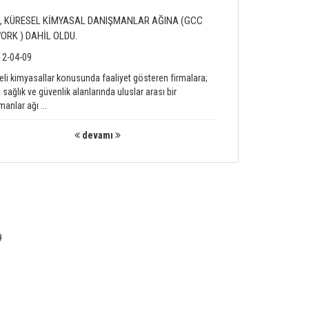
, KÜRESEL KİMYASAL DANIŞMANLAR AĞINA (GCC
ORK ) DAHİL OLDU.
2-04-09
keli kimyasallar konusunda faaliyet gösteren firmalara;
 sağlık ve güvenlik alanlarında uluslar arası bir
anlar ağı ...
devamı