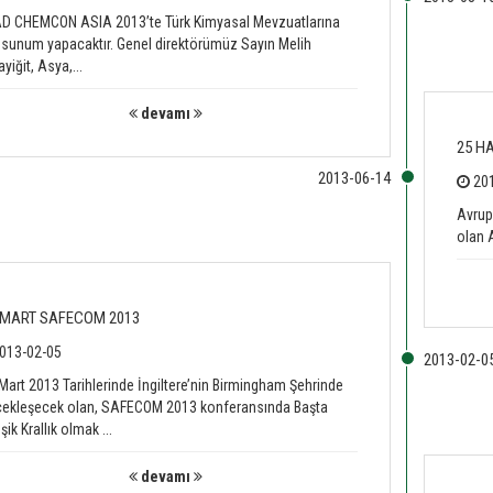
D CHEMCON ASIA 2013’te Türk Kimyasal Mevzuatlarına
 sunum yapacaktır. Genel direktörümüz Sayın Melih
yiğit, Asya,...
devamı
25 H
201
Avrup
olan 
 MART SAFECOM 2013
013-02-05
Mart 2013 Tarihlerinde İngiltere’nin Birmingham Şehrinde
çekleşecek olan, SAFECOM 2013 konferansında Başta
eşik Krallık olmak ...
devamı