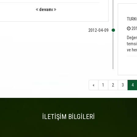
devamı
TURK
201
Değer
temsi
ve her 
«
1
2
3
4
İLETİŞİM BİLGİLERİ