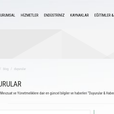
KURUMSAL
HİZMETLER
ENDÜSTRİNİZ
KAYNAKLAR
EĞİTİMLER &
blog
duyurular
URULAR
Mevzuat ve Yönetmeliklere dair en güncel bilgiler ve haberleri ''Duyurular & Haber