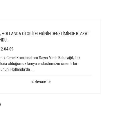
, HOLLANDA OTORİTELERİNİN DENETİMİNDE BİZZAT
NDU.
2-04-09
mız Genel Koordinatörü Sayın Melih Babayiğit; Tek
lcisi olduğumuz kimya endüstrimizin önemli bir
unun, Hollanda'da ...
devamı