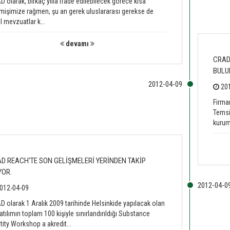
 olarak, birkaç yılla ifade edilebilecek görece kısa
işimize rağmen, şu an gerek uluslararası gerekse de
l mevzuatlar k...
devamı
CRAD
BULU
201
Firma
Temsi
kurum
D REACH'TE SON GELİŞMELERİ YERİNDEN TAKİP
YOR.
012-04-09
 olarak 1 Aralık 2009 tarihinde Helsinkide yapılacak olan
atılımın toplam 100 kişiyle sınırlandırıldığı Substance
tity Workshop a akredit...