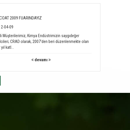
COAT 2009 FUARINDAYIZ
2-04-09
li Müşterilerimiz, Kimya Endüstrimizin saygıdeğer
lcileri; CRAD olarak, 2007'den beri düzenlenmekte olan
yıl katl...
devamı