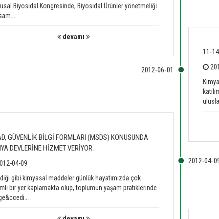
Ulusal Biyosidal Kongresinde, Biyosidal Ürünler yönetmeliği
sam...
devamı
11-1
201
Kimyas
katılı
ulusla
D, GÜVENLİK BİLGİ FORMLARI (MSDS) KONUSUNDA
YA DEVLERİNE HİZMET VERİYOR.
012-04-09
ndiği gibi kimyasal maddeler günlük hayatımızda çok
li bir yer kaplamakta olup, toplumun yaşam pratiklerinde
e&ccedi...
devamı