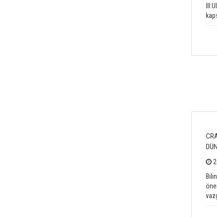
III:
kap
CRA
DÜN
2
Bili
önem
vazg