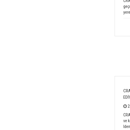
CRAD
geçm
yere
CRA
EDİ
2
CRAD
ve k
Iden