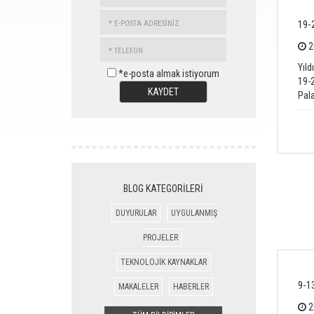
SOYADINIZ
E-
19-
POSTA
TELEFON
ADRESİNİZ
2
Yıld
*e-posta almak istiyorum
19-2
KAYDET
Pala
BLOG KATEGORİLERİ
DUYURULAR
UYGULANMIŞ
PROJELER
TEKNOLOJİK KAYNAKLAR
9-1
MAKALELER
HABERLER
2