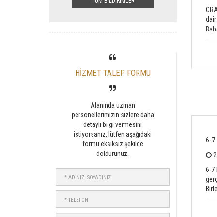
TÜM BİLDİRİMLER
CRA
dair
Baba
HİZMET TALEP FORMU
Alanında uzman
personellerimizin sizlere daha
detaylı bilgi vermesini
istiyorsanız, lütfen aşağıdaki
6-7
formu eksiksiz şekilde
doldurunuz.
2
6-7 
ADINIZ,
ger
SOYADINIZ
Birl
TELEFON