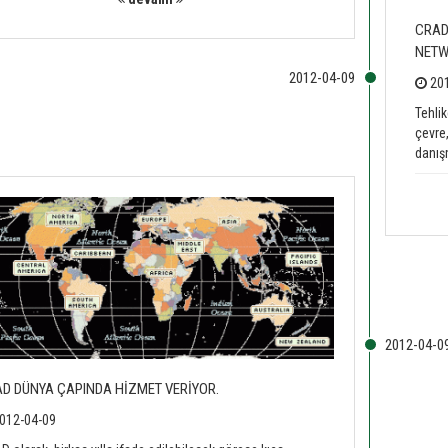
CRAD
NETW
201
Tehli
çevre,
danışm
D DÜNYA ÇAPINDA HİZMET VERİYOR.
012-04-09