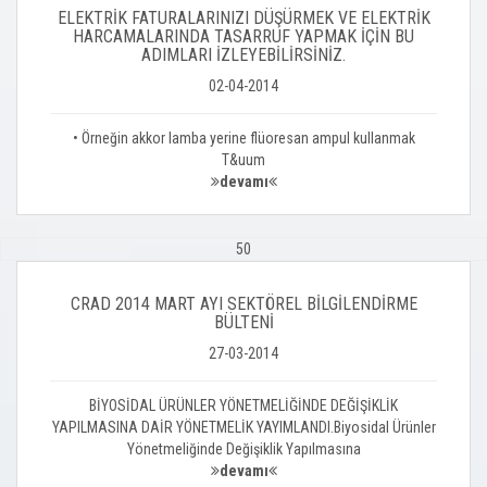
ELEKTRİK FATURALARINIZI DÜŞÜRMEK VE ELEKTRİK
HARCAMALARINDA TASARRUF YAPMAK İÇİN BU
ADIMLARI İZLEYEBİLİRSİNİZ.
02-04-2014
• Örneğin akkor lamba yerine flüoresan ampul kullanmak
T&uum
devamı
50
CRAD 2014 MART AYI SEKTÖREL BİLGİLENDİRME
BÜLTENİ
27-03-2014
BİYOSİDAL ÜRÜNLER YÖNETMELİĞİNDE DEĞİŞİKLİK
YAPILMASINA DAİR YÖNETMELİK YAYIMLANDI.Biyosidal Ürünler
Yönetmeliğinde Değişiklik Yapılmasına
devamı