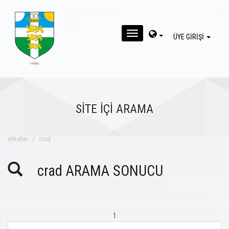
MENU
ÜYE GİRİŞİ
SİTE İÇİ ARAMA
eti̇ketler
crad
crad ARAMA SONUCU
1