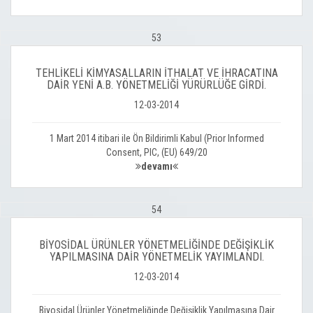
53
TEHLİKELİ KİMYASALLARIN İTHALAT VE İHRACATINA
DAİR YENİ A.B. YÖNETMELİĞİ YÜRÜRLÜĞE GİRDİ.
12-03-2014
1 Mart 2014 itibari ile Ön Bildirimli Kabul (Prior Informed
Consent, PIC, (EU) 649/20
devamı
54
BİYOSİDAL ÜRÜNLER YÖNETMELİĞİNDE DEĞİŞİKLİK
YAPILMASINA DAİR YÖNETMELİK YAYIMLANDI.
12-03-2014
Biyosidal Ürünler Yönetmeliğinde Değişiklik Yapılmasına Dair