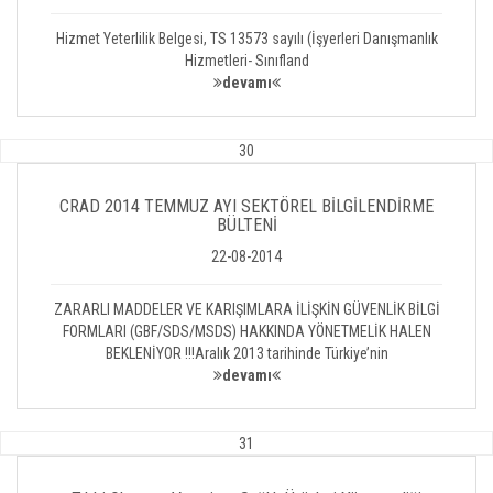
Hizmet Yeterlilik Belgesi, TS 13573 sayılı (İşyerleri Danışmanlık
Hizmetleri- Sınıfland
devamı
30
CRAD 2014 TEMMUZ AYI SEKTÖREL BİLGİLENDİRME
BÜLTENİ
22-08-2014
ZARARLI MADDELER VE KARIŞIMLARA İLİŞKİN GÜVENLİK BİLGİ
FORMLARI (GBF/SDS/MSDS) HAKKINDA YÖNETMELİK HALEN
BEKLENİYOR !!!Aralık 2013 tarihinde Türkiye’nin
devamı
31