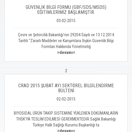
GÜVENLİK BİLGİ FORMU (GBF/SDS/MSDS)
EĞİTİMLERİMİZ BAŞLAMIŞTIR.
03-02-2015
Çevre ve Şehircilik Bakanlığı’nın 29204 Sayılı ve 13.12.2014
Tarihli ‘’Zararlı Maddeler ve Karışımlara İlişkin Güvenlik Bilgi
Formları Hakkında Yönetmeliğ
devamı
2
CRAD 2015 ŞUBAT AYI SEKTÖREL BİLGİLENDİRME
BÜLTENİ
02-02-2015
BİYOSİDAL ÜRÜN TAKİP SİSTEMİNE YÜKLENEN DOKÜMANLARIN
THSK'YA TESLİM EDİLMESİ GEREKMEKTEDİR.Sağlık Bakanlığı
Türkiye Halk Sağlığı Kurumu Başkanlığı ta
devamı