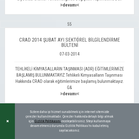
devamı
55
CRAD 2014 ŞUBAT AYI SEKTÖREL BİLGİLENDİRME
BÜLTENİ
07-03-2014
TEHLİKELİ KİMYASALLARIN TAŞINMASI (ADR) EĞİTİMLERİMİZE
BAŞLAMIŞ BULUNMAKTAYIZ.Tehlikeli Kimyasalların Taşınması
Hakkında CRAD olarak eğitimlerimize başlamış bulunmaktayız.
G&
devamı
Sizlere daha iyi hizmet sunabilmek için internet sitemizde
56
çerezler kullanılmaktadır. Çerezler hakkında detaylı bilgi almak
için
Gizlilik Politikasını
inceleyebilirsiniz. Siteyi kullanmaya
devam etmeniz durumda Gizlilik Politikası’nı kabul etmiş
31 MART - 4 NİSAN CHEMCON EUROPE 2014
sayılacaksınız.
İSTANBUL'DA