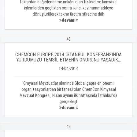
Tekrardan değerlendirme imkânı olan fiziksel ve kimyasal
işlemlerden geçtikten sonra ikinci kez hammaddeye
dönüştürülerek tekrar üretim sürecine dâh
devamı
48
CHEMCON EUROPE 2014 İSTANBUL KONFERANSINDA
YURDUMUZU TEMSİL ETMENİN ONURUNU YAŞADIK…
14-04-2014
Kimyasal Mevzuatlar alanında Global çapta en önemli
organizasyonlardan bir tanesi olan ChemCon Kimyasal
Mevzuat Kongresi, Nisan ayının ilk haftasında İstanbul’da
gerçekleşt
devamı
49