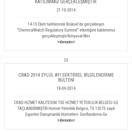
KATILIMIMIZ GERÇEKLEŞMİŞTİR.
21-10-2014
14-15 Ekim tarihlerinde Brüksel’de gerçekleşen
‘’ChemicalWatch Regulatory Summit’’ etkinliğine katılımımız
gerçekleşmiştir.Kimyasal Mev
devamı
23
CRAD 2014 EYLÜL AYI SEKTÖREL BİLGİLENDİRME
BÜLTENİ
18-09-2014
CRAD HİZMET KALİTESİNİ TSE HİZMET YETERLİLİK BELGESİ İLE
TAÇLANDIRMIŞTIR.Hizmet Yeterlilik Belgesi, TS 13573 sayılı
(İşyerleri Danışmanlık Hizmetleri- Sınıflandırma-Ge
devamı