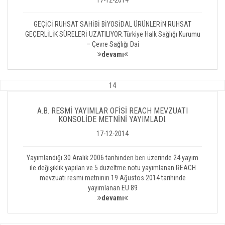
17-12-2014
GEÇİCİ RUHSAT SAHİBİ BİYOSİDAL ÜRÜNLERİN RUHSAT
GEÇERLİLİK SÜRELERİ UZATILIYOR.Türkiye Halk Sağlığı Kurumu
– Çevre Sağlığı Dai
devamı
14
A.B. RESMİ YAYIMLAR OFİSİ REACH MEVZUATI
KONSOLİDE METNİNİ YAYIMLADI.
17-12-2014
Yayımlandığı 30 Aralık 2006 tarihinden beri üzerinde 24 yayım
ile değişiklik yapılan ve 5 düzeltme notu yayımlanan REACH
mevzuatı resmi metninin 19 Ağustos 2014 tarihinde
yayımlanan EU 89
devamı