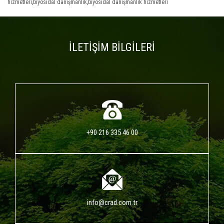
hizmetleri
,
biyosidal danışmanlık
,
biyosidal danışmanlık hizmetleri
İLETİŞİM BİLGİLERİ
+90 216 335 46 00
info@crad.com.tr