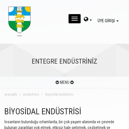
MENU
ÜYE GİRİŞİ
ENTEGRE ENDÜSTRİNİZ
MENU
anasayfa
endüstriniz
biyosidal endüstrisi
BİYOSİDAL ENDÜSTRİSİ
İnsanların bulunduğu ortamlarda, bir çok yaşam alanında ve çevrede
bulunan zararlıları yok etmek, etkisiz hale getirmek, cezbetmek ve