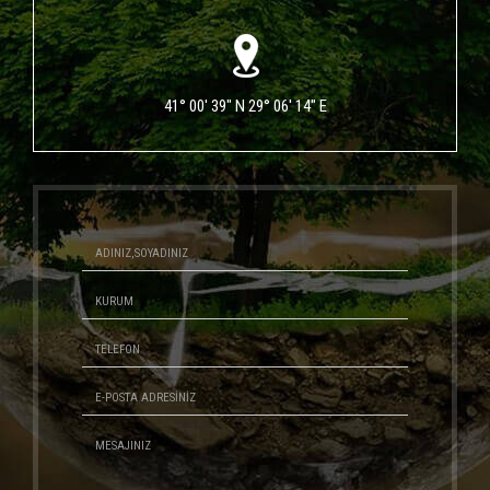
41° 00' 39" N 29° 06' 14" E