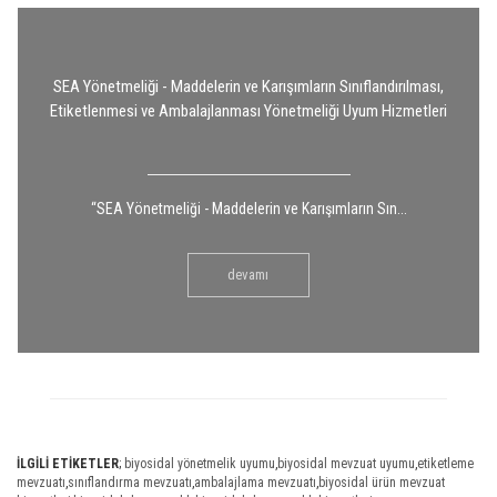
SEA Yönetmeliği - Maddelerin ve Karışımların Sınıflandırılması,
Etiketlenmesi ve Ambalajlanması Yönetmeliği Uyum Hizmetleri
“SEA Yönetmeliği - Maddelerin ve Karışımların Sın...
devamı
İLGİLİ ETİKETLER
;
biyosidal yönetmelik uyumu
,
biyosidal mevzuat uyumu
,
etiketleme
mevzuatı
,
sınıflandırma mevzuatı
,
ambalajlama mevzuatı
,
biyosidal ürün mevzuat